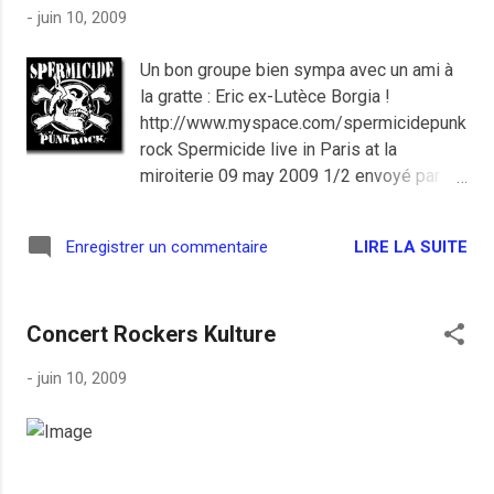
-
juin 10, 2009
Un bon groupe bien sympa avec un ami à
la gratte : Eric ex-Lutèce Borgia !
http://www.myspace.com/spermicidepunk
rock Spermicide live in Paris at la
miroiterie 09 may 2009 1/2 envoyé par
elvisdiedforyou . - Regardez la dernière
sélection musicale. Spermicide live in
LIRE LA SUITE
Enregistrer un commentaire
Paris at la miroiterie 9 may 2009 2/2
envoyé par elvisdiedforyou . - Regardez
d'autres vidéos de musique.
Concert Rockers Kulture
-
juin 10, 2009