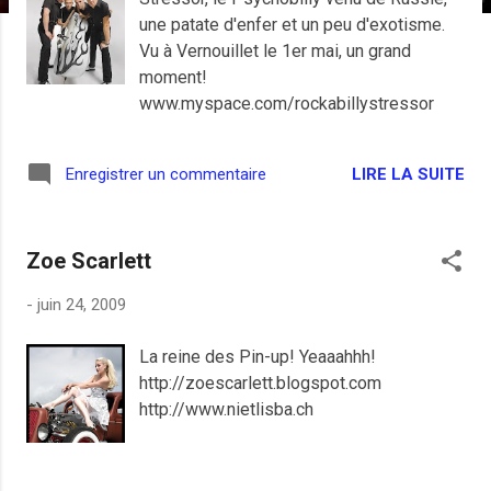
e
une patate d'enfer et un peu d'exotisme.
s
Vu à Vernouillet le 1er mai, un grand
moment!
www.myspace.com/rockabillystressor
LIRE LA SUITE
Enregistrer un commentaire
Zoe Scarlett
-
juin 24, 2009
La reine des Pin-up! Yeaaahhh!
http://zoescarlett.blogspot.com
http://www.nietlisba.ch