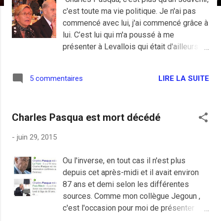
e
c'est toute ma vie politique. Je n'ai pas
s
commencé avec lui, j'ai commencé grâce à
lui. C’est lui qui m'a poussé à me
présenter à Levallois qui était d'ailleurs
son fief, sa circonscription" "J'adresse
publiquement mes condoléances les plus
LIRE LA SUITE
5 commentaires
émues à sa famille et à ceux qui l'ont
soutenu et admiré. Je veux leur dire à quel
point il aura marqué mon engagement
Charles Pasqua est mort décédé
politique" Deux beaux hommages. Mais
que Patrick Balkany et Nicolas Sarkozy se
-
juin 29, 2015
rassurent, ils ont été deux très bons
élèves.
Ou l'inverse, en tout cas il n'est plus
depuis cet après-midi et il avait environ
87 ans et demi selon les différentes
sources. Comme mon collègue Jegoun ,
c'est l'occasion pour moi de présenter
des condoléances à la famille ainsi qu'à