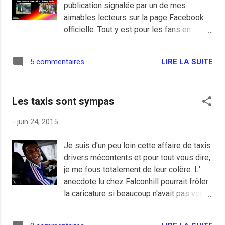
publication signalée par un de mes
aimables lecteurs sur la page Facebook
officielle. Tout y est pour les fans en
attente, l'homophobie haineuse habituelle,
la photo choc, les raccourcis consternants
LIRE LA SUITE
5 commentaires
et les allusions d'inactivité voire de
complicité du gouvernement. On se doute
légèrement que ces intégristes attendent
Les taxis sont sympas
le pire pour que cela dégénère, le tueur de
Charleston avait le même genre de petit
-
juin 24, 2015
vélo dans la tête. Moi aussi je sais faire
les amalgames.
Je suis d'un peu loin cette affaire de taxis
drivers mécontents et pour tout vous dire,
je me fous totalement de leur colère. L'
anecdote lu chez Falconhill pourrait frôler
la caricature si beaucoup n'avait pas vécu
le même genre d'expérience. D'ailleurs
moi aussi j'ai ma petite anecdote avec un