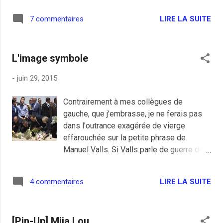
tous les “Pasqua boys” – Balkany,
LIRE LA SUITE
7 commentaires
Sarkozy, Devedjian, Schuller, etc – qui ont
progressivement mis la main sur l’ouest
parisien devenu bastion RPR puis UMP
L'image symbole
dès les municipales de 1983 en
pratiquant toutes sortes de magouilles
-
juin 29, 2015
pour servir les futures ambitions
politiques. Je crois que c'est Charles
Contrairement à mes collègues de
Pasqua qui m'a convaincu de ne jamais
gauche, que j'embrasse, je ne ferais pas
voter à droite. Ce brave homme a pu voir
dans l'outrance exagérée de vierge
la dernière municipalité socialiste tomber
effarouchée sur la petite phrase de
il y a quelques jours de son vivant, c'est
Manuel Valls. Si Valls parle de guerre de
quelque part émouvant, quand on se force
civilisation, cela n'a de toutes façons par
un peu.
la même saveur que la guerre de
LIRE LA SUITE
4 commentaires
civilisations prônée par l'ancien président
de la République. Nos ennemis ne sont
pas tous les musulmans ni tous les
[Pin-Up] Mija Lou
migrants ne toutes les babouches