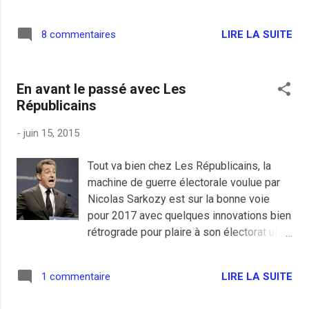
album particulièrement réussi: Be
Sensational. Son premier concert d'après
LIRE LA SUITE
8 commentaires
sortie de l'album au Centquatre dans le
19ème (*) était lui aussi impeccable
d'après un excellent ami qui y était. Un
En avant le passé avec Les
choix un peu décalé par rapport à mes
Républicains
goûts musicaux habituels mais c'est bien
une des premières fois que j'aime un
-
juin 15, 2015
album complet dès la première écoute.
Les contributions des collègues au fur et
Tout va bien chez Les Républicains, la
à mesure de leur publication sont sur le
machine de guerre électorale voulue par
compte Twitter ou la page Facebook de la
Nicolas Sarkozy est sur la bonne voie
radio (*) Il faudrait juste interdire l'entrée
pour 2017 avec quelques innovations bien
aux hispters.
rétrograde pour plaire à son électorat ultra
toujours indécis et méfiant vis à vis d'un
nouveau parti dont on a changé la déco
LIRE LA SUITE
1 commentaire
mais pas les casseroles. La grande
nouvelle pour satisfaire pleinement les