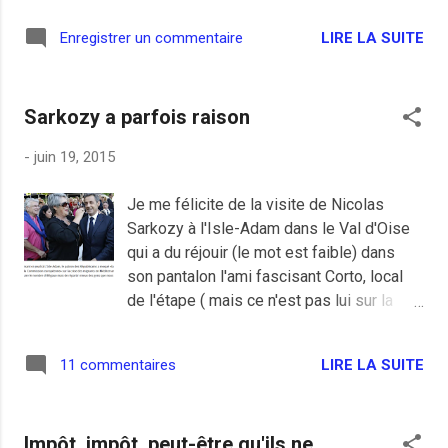
tss tss.
LIRE LA SUITE
Enregistrer un commentaire
Sarkozy a parfois raison
-
juin 19, 2015
Je me félicite de la visite de Nicolas
Sarkozy à l'Isle-Adam dans le Val d'Oise
qui a du réjouir (le mot est faible) dans
son pantalon l'ami fascisant Corto, local
de l'étape ( mais ce n'est pas lui sur la
photo). Axel Poniatowski fut notre député
commun pendant quelques années. Pour
LIRE LA SUITE
11 commentaires
Sarkozy, il a raison pour une fois, il y a
trop d'immigrés en France, surtout des
hongrois.
Impôt, impôt, peut-être qu'ils ne