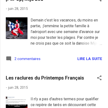
chromées des Champs-Élysées mais il ne
-
juin 28, 2015
faut pas se voiler la face, les terroristes
revendiquent leur notion de religion et
Demain c'est les vacances, du moins en
veulent nous détruire, ces terroristes sont
partie, j’emmène la petite famille à
musulmans et ils massacrent aussi leurs
l'aéroport avec une semaine d'avance sur
semblables. L'image toute mignonnette
moi pour tester les plages. Par contre je
donnée par Bernard Cazeneuve et ses
ne crois pas que ce soit la danoise Mija
homologues britannique, allemand et
Lou qui sera au guidon du zinc.
tunisien est bien gentille mais le Daesh
Photographe: Johnny Mortensen
s'en tape, j'attends la même coopération
LIRE LA SUITE
2 commentaires
pour envoyer de sérieux avertissement
aux premiers collaborateurs et financiers
de ces débiles de l'humanité du Daesh
Les raclures du Printemps Français
que sont ces pays riches ...
-
juin 28, 2015
Il n'y a pas d'autres termes pour qualifier
ce repère de tarés en découvrant cette