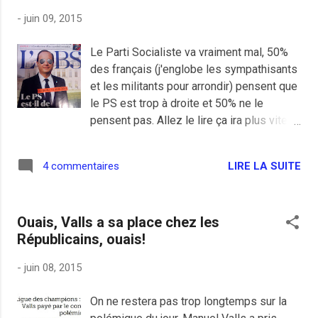
d'être à la place de la famille et quel que
-
juin 09, 2015
soit la décision à prendre ça n'a pas du
être facile. Ceci dit, même si le pauvre
Le Parti Socialiste va vraiment mal, 50%
Vincent a un semblant de reste de
des français (j'englobe les sympathisants
conscience, le fait d'être défendu et filmé
et les militants pour arrondir) pensent que
par des gens qui se foutent du respect de
le PS est trop à droite et 50% ne le
la dignité humaine et qui insistent pour le
pensent pas. Allez le lire ça ira plus vite,
garder en enfer doit être vraiment
moi j'ai lu l'article ce midi et je fais parti de
insupportable.
ceux qui y croient encore avant la grande
LIRE LA SUITE
4 commentaires
déprime de 2017. Vous remarquerez le
coté bling-bling Républicain de François
Hollande qui rappelle un célèbre
Ouais, Valls a sa place chez les
personnage de petite taille qui a eu son
Républicains, ouais!
heure de gloire médiatique fin des années
2000 et bien connu dans le milieu des
-
juin 08, 2015
affaires, chez les podologues et chez les
gérontologues.
On ne restera pas trop longtemps sur la