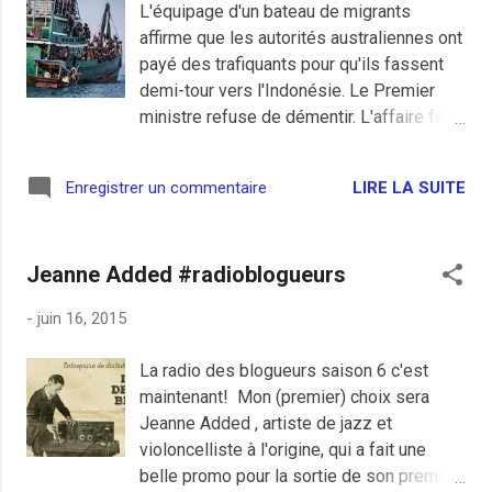
L'équipage d'un bateau de migrants
le blogueur de droite en général n'y trouve
affirme que les autorités australiennes ont
rien à redire puisque c'est une réforme
payé des trafiquants pour qu'ils fassent
que leur affairiste de président aurait pu
demi-tour vers l'Indonésie. Le Premier
annoncer dans un éventuel programme
ministre refuse de démentir. L'affaire fait
après les 30 propositions sur
scandale en Australie et dans la région.
l'immigration, la suppression des
Avant d'entendre nos amis blogueurs de
fonctionnaires et l'abolition de la loi
LIRE LA SUITE
Enregistrer un commentaire
droite la main droite sur le drapeau à
Taubira. A part le fait qu'il y en a qui voit le
flamme bleu-blanc-rouge nous expliquer
mal partout avec la date de la mise en a...
de nouveau que l'Australie par son génial
Jeanne Added #radioblogueurs
premier ministre avait la solution miracle
contre l'immigration sauvage de gens de
-
juin 16, 2015
couleur, je tiens à leur préciser que c'est
actuellement hors budget et contraire à
La radio des blogueurs saison 6 c'est
leur programme d'austérité pour les
maintenant! Mon (premier) choix sera
pauvres.
Jeanne Added , artiste de jazz et
violoncelliste à l'origine, qui a fait une
belle promo pour la sortie de son premier