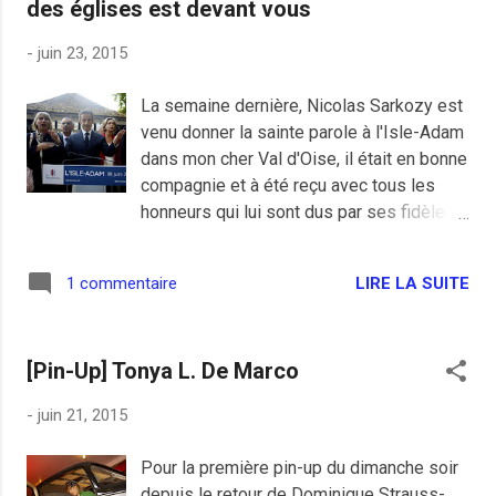
des églises est devant vous
contre Taubira et l'abominable mariage
"zinzin" comme disent les gentils
-
juin 23, 2015
traditionalistes de chez Les Républicains.
La semaine dernière, Nicolas Sarkozy est
venu donner la sainte parole à l'Isle-Adam
dans mon cher Val d'Oise, il était en bonne
compagnie et à été reçu avec tous les
honneurs qui lui sont dus par ses fidèles
et aisés militants. J'ai un peu regretté de
ne plus être du voisinage, j'aurais pu enfin
LIRE LA SUITE
1 commentaire
l'écouter le roi du show en vrai et par la
même occasion serrer la paluche de mon
ami blogueur Corto, le local de cette
[Pin-Up] Tonya L. De Marco
banlieue sinistrée par l'ISF. J'aurais pu
aussi féliciter les ouailles du MIL et de
-
juin 21, 2015
l'UNI pour la décoration surprise, certes un
peu excessive mais qui nous change
Pour la première pin-up du dimanche soir
tellement de l’affichage sauvage des
depuis le retour de Dominique Strauss-