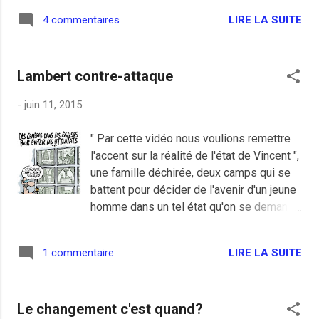
Computer portatif sous Windows 8.1 de
LIRE LA SUITE
4 commentaires
marque HP qui rend l'âme, il plantait
régulièrement en m'expliquant que j'aurais
éventuellement un gros soucis de disque
Lambert contre-attaque
dur à venir. J'ai aussi des messages
m'annonçant l’absence de Boot et je ne
-
juin 11, 2015
sais plus quoi. Jusqu'à ce moment où j'en
ai eu marre et j'ai décidé de faire une
" Par cette vidéo nous voulions remettre
actualisation qui m'a remis le PC à peu
l'accent sur la réalité de l'état de Vincent ",
près d'équerre sauf que j'étais retourné en
une famille déchirée, deux camps qui se
version Windows 8. Évidemment les
battent pour décider de l'avenir d'un jeune
millions de mise à jour effectués depuis
homme dans un tel état qu'on se demande
environ 5 ans étaient à refaire. Depuis je
ce qui peut se passer dans la tête des
n'arrive plus à le redémarrer sans qu'il se
parents catholiques traditionalistes qui
vautre lamentablement. J'ai voulu le
LIRE LA SUITE
1 commentaire
s'imaginent qu'il faudrait, au nom de leur
remettre dans un état "usine" mais je ne
croyance aveugle, sauver une vie qui ne
peux même plus, mon...
ressemble plus à rien. J’essaye
Le changement c'est quand?
néanmoins, comme dirait Nikki Lauda,