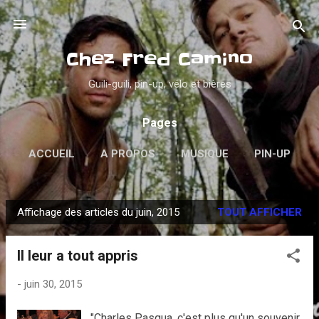
Accéder au contenu principal
Chez Fred Camino
Guili-guili, pin-up, vélo et bières
Pages
ACCUEIL
A PROPOS
MUSIQUE
PIN-UP
PSYCHOBILLY
VINYLES
PLUS…
Affichage des articles du juin, 2015
TOUT AFFICHER
DANS LA GUEULE
A
r
Il leur a tout appris
t
i
-
juin 30, 2015
c
l
"Charles Pasqua, c'est plus qu'un souvenir,