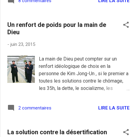
LIRE LA SUITE
8 commentaires
abruti qui a voulu m’arnaquer, c'était il y a
une vingtaine d'année et à l'époque
j'habitais Paris, rue de la Villette dans le
Un renfort de poids pour la main de
19eme. Le quartier était sympa et avait
Dieu
l'avantage d'être proche du centre de
toutes les bonnes tavernes en métro, ce
-
juin 23, 2015
qui était bien pratique pour sortir d'autant
plus que le bus de nuit passait dans le
La main de Dieu peut compter sur un
coin. Sauf qu'un jour, il était vraiment trop
renfort idéologique de choix en la
tard et ma (première) femme et moi avons
personne de Kim Jong-Un , si le premier a
opté pour le taxi. C'était la première fois
toutes les solutions contre le chômage,
que je prenais un taxi à Paris, c'était du
les 35h, la dette, le socializme, les
luxe pour moi. Et bien ça n'a pas loupé, il
inutiles, les fuites d'eau et les églises qui
nous a pris pour des touristes et a voulu
se vident, le second a le remède contre le
nous faire visiter Paris by night en p...
LIRE LA SUITE
2 commentaires
SIDA et le virus Ebola, excusez du peu. A
eux deux, nos deux dirigeants
psychopathes sont désormais prêt à
La solution contre la désertification
sauver le monde. Reste à trouver le vaccin