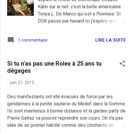
cousins du Front National. Corto, inquiet
Kahn sur le net c'est la belle américaine
comme beaucoup de ses semblables par
Tonya L. De Marco qui est a l'honneur. Si
l'invasion des sarrasins , devrait être
DSK passe par hasard ici j'espère qu'il me
rassuré, la main de Dieu était tout
laissera un petit message sympathique,
simplement devant lui.
j'aurais pu voter pour lui avant son bordel.
LIRE LA SUITE
1 commentaire
Photographe: Roy Varga
Si tu n'as pas une Rolex à 25 ans tu
dégages
-
juin 21, 2015
Des manifestants ont été évacués de force par les
gendarmes à la petite sauterie du Medef dans la Somme.
Ils sont maintenus à bonne distance et la garden party de
Pierre Gattaz va pouvoir reprendre son cours. On n'a pas
idée de se pointer habillé comme des clochards de
smicards à une fiesta du Medef, même chez les ploucs,