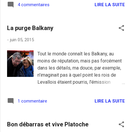
LIRE LA SUITE
4 commentaires
La purge Balkany
-
juin 05, 2015
Tout le monde connaît les Balkany, au
moins de réputation, mais pas forcément
dans les détails, ma douce, par exemple,
n'imaginait pas à quel point les rois de
Levallois étaient pourris, l'émission
Complément d'enquête d'hier lui a permis
de mieux connaître le système mis en
LIRE LA SUITE
1 commentaire
place par les Balkany. Et il y avait de quoi
vomir la politique, la droite et les
Républicains qui les ont accueilli à bras
Bon débarras et vive Platoche
ouvert pour la crémaillère. Ces
Républicains, à peine nés et déjà