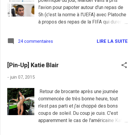
polémique du jour, Manuel Valls a pris
l'avion pour papoter autour d'un repas de
5h (c'est la norme à l'UEFA) avec Platoche
à propos des repas de la FIFA qui durent
trop longtemps (7h en moyenne), ce qui
nuirait à l'image de l'Euro2016. Il fallait y
LIRE LA SUITE
24 commentaires
aller, et il en a profité pour voir la finale de
la Ligue des Champions entre le club
préféré des vieux de Barcelone contre le
[Pin-Up] Katie Blair
second club de Turin. Nos amis
opposants de Les Républicains ont râlé
-
juin 07, 2015
parce que la facture est élevé comme si
ils ne connaissaient pas les tarifs de jet
Retour de brocante après une journée
privé. Ils devraient s'indigner des fastes
commencée de très bonne heure, tout
à paillettes de leur nabot de leader de Les
n'est pas parti et j'ai choppé des bons
Républicains au lieu d'être choqué par une
coups de soleil. Du coup je cuis. C'est
simple réunion de travail d'un ministre en
apparemment le cas de l'américaine Katie
activité sur une affaire essentielle pour
Blair , à l'aise, Blaise.
l'avenir de la France et de l'Europe. J'ai dit.