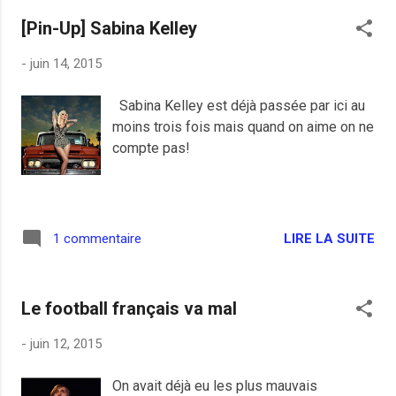
homophobes de Les Républicains est
[Pin-Up] Sabina Kelley
quand même la nomination de Anne Lorne
à la petite enfance. Anne Lorne, ex-
-
juin 14, 2015
coordinatrice de la Manif pour tous et
représentante de Sens Commun, think
Sabina Kelley est déjà passée par ici au
tank développant des idées homophobes,
moins trois fois mais quand on aime on ne
contre le mariage, forcément mais aussi
compte pas!
contre la banalisation de l'homosexualité.
Nicolas Sarkozy, girouette politique, sait
maintenant où il va, l'électeur du Front
National est sa priorité absolue. D'ailleurs,
LIRE LA SUITE
1 commentaire
lors de la première réunion des nouveaux
adhérents aux Républicains, Sarkozy se
demandait s'il fallait remettre en cause le
droit du sol, autre gros chantier du FN. Les
Le football français va mal
plu...
-
juin 12, 2015
On avait déjà eu les plus mauvais