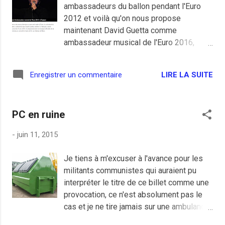
ambassadeurs du ballon pendant l'Euro
2012 et voilà qu'on nous propose
maintenant David Guetta comme
ambassadeur musical de l'Euro 2016,
j'espère que Manuel Valls n'a pas fait
l'aller-retour à Berlin pour ça sinon il
LIRE LA SUITE
Enregistrer un commentaire
rembourse!
PC en ruine
-
juin 11, 2015
Je tiens à m'excuser à l'avance pour les
militants communistes qui auraient pu
interpréter le titre de ce billet comme une
provocation, ce n'est absolument pas le
cas et je ne tire jamais sur une ambulance
en ruine. La ruine c'est mon Personal