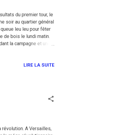
sultats du premier tour, le
he soir au quartier général
queue leu leu pour fêter
e de bois le lundi matin.
dant la campagne et une
e aux français et arriver à
 de vote. Ne leur donnons
LIRE LA SUITE
 révolution. A Versailles,