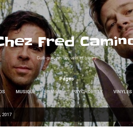
Accéder au contenu principal
Chez Fred Camin
Guili-guili, pin-up, vélo et bières
Pages
OS
MUSIQUE
PIN-UP
PSYCHOBILLY
VINYLES
l, 2017