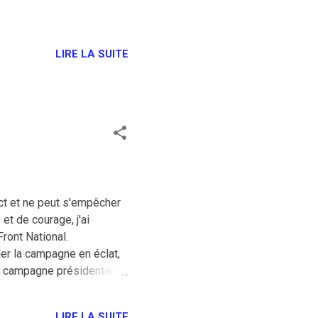
LIRE LA SUITE
ect et ne peut s'empêcher
et de courage, j'ai
ront National.
ler la campagne en éclat,
te campagne présidentielle
ant rédiger ses discours
 21, 2017 #Fillon Propager
LIRE LA SUITE