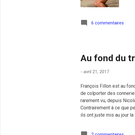
6 commentaires
Au fond du t
-
avril 21, 2017
François Fillon est au fo
de colporter des conneries
rarement vu, depuis Nicola
Contrairement à ce que pen
ils ont juste mis au jour 
se termine. Qui imagine vo
par un plagiaire ? pic.tw
2 commentaires