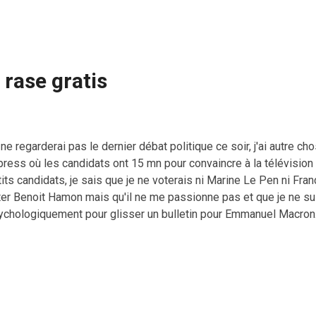
roire à 1attaque terroriste,c passible de 2 ans de prison & 30.0
dR3h5v15ko — Emmanuel F...
rase gratis
ne regarderai pas le dernier débat politique ce soir, j'ai autre ch
press où les candidats ont 15 mn pour convaincre à la télévision
its candidats, je sais que je ne voterais ni Marine Le Pen ni Franç
ter Benoit Hamon mais qu'il ne me passionne pas et que je ne su
ychologiquement pour glisser un bulletin pour Emmanuel Macron
lenchon avec qui je ne suis pas entièrement d'accord mais qui re
voir faire barrage à la droite . J'ai lu que la campagne présidentie
oportions gardées, un point commun avec celle des Etats-Unis 
draient revoir en corrigeant l'erreur de casting Hillary Clinton. A
 est probable finalement que si Bernie Sanders avait gagné la pr
ions évité le pire avec le désormais officiellement ...