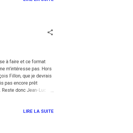
00 € d'amendes Art.322-14
ose à faire et ce format
 ne m'intéresse pas. Hors
ois Fillon, que je devrais
is pas encore prêt
. Reste donc Jean-Luc
ste le seul à gauche à
lle avait, toutes
que beaucoup d'américains
LIRE LA SUITE
vec des si on va loin mais
imaire démocrate nous