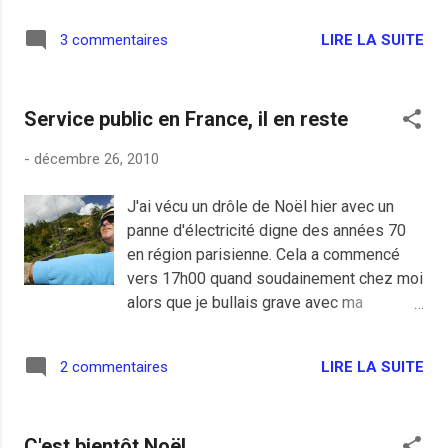
mois, après tout ce sont des hommes
une voix qu'on ne peut pas oublier. Moi qui
comme les autres. 5-Fini la lecture de tout
LIRE LA SUITE
3 commentaires
ne suis pas passionné par le
les blogs que je suis et la centaine de
cinéma français actuel, c'était un de ces
billets que j'ai en retard, je ne perds plus
grands acteurs de l'ancienne génération
de t...
Service public en France, il en reste
que j'aimais et qui va beaucoup manquer.
-
décembre 26, 2010
J'ai vécu un drôle de Noël hier avec un
panne d'électricité digne des années 70
en région parisienne. Cela a commencé
vers 17h00 quand soudainement chez moi
alors que je bullais grave avec ma
casquette de lendemain de réveillon,
j'étais organisateur donc GO des
LIRE LA SUITE
2 commentaires
distribution de cadeaux et d'apéros, une
baisse de tension de courant est arrivé
suivi de la panne totale. Ma
C'est bientôt Noël
première réflexion faite à ma femme pour