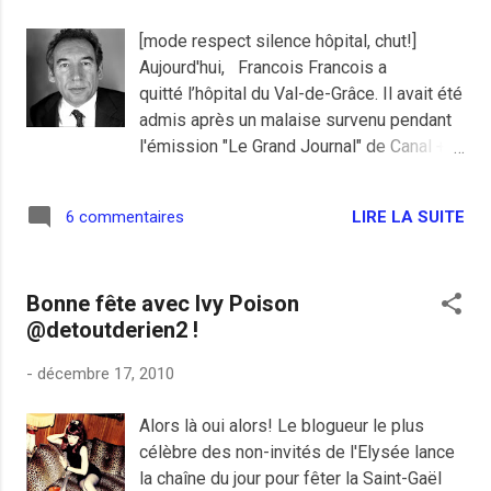
à visiter les miséreux et s'est fait un peu de publicité
[mode respect silence hôpital, chut!]
pour les élections de 2012, il dit les comprendre, lui issu
Aujourd'hui, Francois Francois a
des milieux aisés, il en est sorti content de sa visite des
quitté l’hôpital du Val-de-Grâce. Il avait été
pauvres, un peu comme on sort pour aller au cirque pour
admis après un malaise survenu pendant
aller v...
l'émission "Le Grand Journal" de Canal +,
les médecins ont diagnostiqué une
montée soudaine d'idée intelligente et qui
LIRE LA SUITE
6 commentaires
pouvait servir enfin pour la France. N'ayant
pas l'habitude, cela aurait agi comme un
surmenage qui aurait occupé toute son
Bonne fête avec Ivy Poison
attention pendant l'émission. Cela peut
@detoutderien2 !
expliquer certaines absences sur le
plateau où il ne savait plus où il était et
-
décembre 17, 2010
n'entendait pas ce qu'on lui disait. Une
sorte d'autarcie, un peu comme s'il était
Alors là oui alors! Le blogueur le plus
seul au monde. Un peu comme si il était
célèbre des non-invités de l'Elysée lance
un président du MoDem. Finalement tout
la chaîne du jour pour fêter la Saint-Gaël
est normal, un peu de repos en compagnie