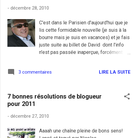
en un concert! Et toujours dans la salle de
-
décembre 28, 2010
l'Elysée Montmartre, il n'y avait pas mieux à
l'époque pour ce genre de fiesta, les bars aux
C'est dans le Parisien d'aujourd'hui que je
alentours étaient blindés et c'était l'occasion
lis cette formidable nouvelle (je suis à la
de voir plein de potes avant la messe :)
bourre mais je suis en vacances) et je fais
Encore un fois, j'étais un peu venu aussi pour
juste suite au billet de David dont l'info
voir un peu plus Biohazard que Kreator mais
n'est pas passée inaperçue, forcément
moins que dans l'optique de White
c'est chez lui que ça se passe. Quand j'ai
Zombie/Danzig quand même, j'avais la patate
vu le truc, franchement il y avait vraiment
et les deux me plaisaient mais j'...
LIRE LA SUITE
3 commentaires
de quoi se marrer, un club DSK à Aulnay,
c'est comme un club Medef à Calais, un
club Honda chez les Hells Angel's ou un
7 bonnes résolutions de blogueur
club Samantha Fox chez les fans de
pour 2011
Motörhead (*) , c'est osé, c'est très sport
et c'est un peu suicidaire pour les
-
décembre 27, 2010
volontaires. Concernant la réception des
responsables par le conseiller municipal
Aaaah une chaîne pleine de bons sens!
Alain Boulanger que David trouve