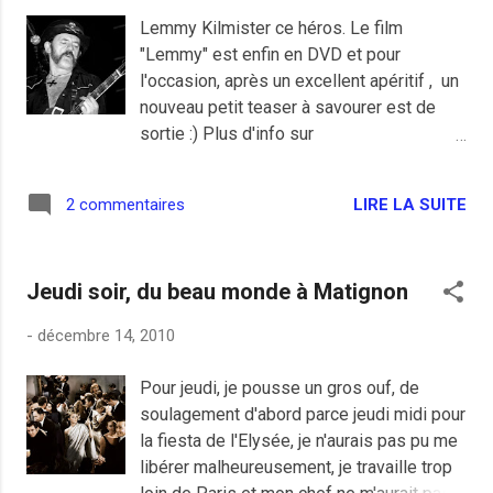
je ne m'en rappelle plus, mais mon père
Lemmy Kilmister ce héros. Le film
travaillait dans le secteur automobile
"Lemmy" est enfin en DVD et pour
comme beaucoup de membres de ma
l'occasion, après un excellent apéritif , un
famille alors... 2/ Quels ont été vos BD et
nouveau petit teaser à savourer est de
dessins animés préférés ? J'adorais (et
sortie :) Plus d'info sur
j'adore toujours) les bandes dessinées et
www.lemmymovie.com [ photo ]
surtout belge : Tintin, Lucky Luke, Blake et
Mortimer, Quick et Flupke, Lagaffe,
LIRE LA SUITE
2 commentaires
Lefranc, Alix, Spirou et Fantasio, Chick Bill,
Boule et Bill, Achille Talon, Buck Danny,
Modeste et Ponpon, Bob ...
Jeudi soir, du beau monde à Matignon
-
décembre 14, 2010
Pour jeudi, je pousse un gros ouf, de
soulagement d'abord parce jeudi midi pour
la fiesta de l'Elysée, je n'aurais pas pu me
libérer malheureusement, je travaille trop