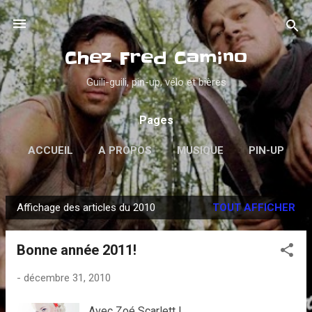
Accéder au contenu principal
Chez Fred Camino
Guili-guili, pin-up, vélo et bières
Pages
ACCUEIL
A PROPOS
MUSIQUE
PIN-UP
PSYCHOBILLY
VINYLES
PLUS…
Affichage des articles du 2010
TOUT AFFICHER
DANS LA GUEULE
A
r
Bonne année 2011!
t
i
-
décembre 31, 2010
c
l
Avec Zoé Scarlett !