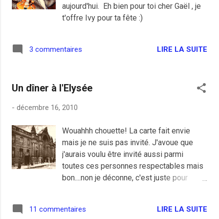
aujourd'hui. Eh bien pour toi cher Gaël , je
de la tête d'Henri IV suffira.
t'offre Ivy pour ta fête :)
LIRE LA SUITE
3 commentaires
Un dîner à l'Elysée
-
décembre 16, 2010
Wouahhh chouette! La carte fait envie
mais je ne suis pas invité. J'avoue que
j'aurais voulu être invité aussi parmi
toutes ces personnes respectables mais
bon....non je déconne, c'est juste pour
répondre à mon ami Yann qui stressait sur
le coup sur les noms des invités de ce
LIRE LA SUITE
11 commentaires
soir, est-ce Falconhill mais pour un gars