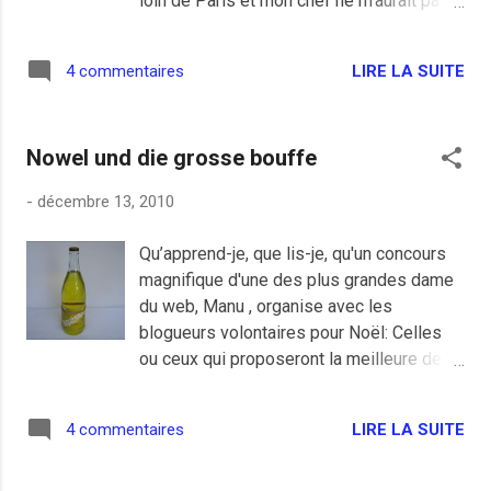
loin de Paris et mon chef ne m'aurait pas
cru. C'est dommage parce qu'il y avait du
beau monde. J'avais quelques question
LIRE LA SUITE
4 commentaires
hi-tech pour Eric Dupin et juste avant
Nowel , ça m'aurait bien aidé pour finir les
cadeaux. D'après la liste il y a aussi
Nowel und die grosse bouffe
Maître Eolas d'invité(e), parait que c'est
une femme, et ça m'aurait bien aidé parce
-
décembre 13, 2010
que j'ai un peu l'impression de m'être fait
avoir sur le niveau de la pension de mon
Qu’apprend-je, que lis-je, qu'un concours
divorce mais bon tout ceci n'est pas
magnifique d'une des plus grandes dame
dramatique parce que je pousse un ouf de
du web, Manu , organise avec les
chez les oufs en apprenant que le plus
blogueurs volontaires pour Noël: Celles
gros influenceur du web pour ses
ou ceux qui proposeront la meilleure des
analyses fines de premier ordre vient de
recettes culinaires en tant qu'amatrice ou
publier officiellement sur son blog
amateur. Bon en vrai je le savais avant que
mondialement connu la liste des invités à
LIRE LA SUITE
4 commentaires
certains olibrius des blogs s'incrustent
un dîner de blogueurs à Matignon, et je
dans le concours, Gaël nous propose un
suis invité bordel de couille! Le...
truc qui peut potentiellement me