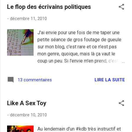
Le flop des écrivains politiques
faire prendre encore 5 à 10 kilos en une
soirée, je ne sais pas si je voterais pour
-
décembre 11, 2010
lui. Dadavidov nous propose la fameuse
purée maison et je suis bien d'accord
J'ai envie pour une fois de me taper une
avec lui, la purée ne peut être que maison
petite séance de gros foutage de gueule
mais avec ce genre de purée, il faut boire,
sur mon blog, c'est rare et ce n'est pas
boire beaucoup , suivez mon regard . Bon,
mon genre, quoique, mais là ça vaut le
Nicolas , quelque part me grille un peu
coup un peu. Si l'envie m'en prend, c'est
avec son billet mais je participerais sur le
que certains vendent moins de livres que
lendemain de fête au réveil avec un menu
de billets lus sur ce même blog, blog tout
ultra simple du Nord qui peut finalement
LIRE LA SUITE
13 commentaires
à fait sans prétention et sans obligation,
servir d'entrée simple avec sa recette du
ceux qui lisent me font un honneur
sandwich au poulet et qui fait aussi du
inimaginable et je leur fait une grosse
bien à ton mal de cheveux: L...
Like A Sex Toy
bise. Ces cher(e)s femmes et hommes
politiques qui se sentent obligés de nous
-
décembre 10, 2010
sortir un livre comme s'ils étaient déjà au
départ écrivains et engagés , le fait de se
Au lendemain d'un #kdb très instructif et
sentir intellectuel quand on tiens un