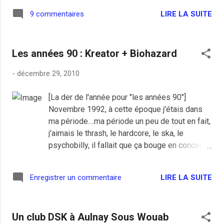
des dandys blogueurs et qui fête
LIRE LA SUITE
9 commentaires
aujourd'hui les cinq grandes années de
son blog. Nicolas, je te souhaite un bon
anniversaire et une longue vie à ton blog!
Les années 90 : Kreator + Biohazard
-
décembre 29, 2010
[La der de l'année pour "les années 90"]
Novembre 1992, à cette époque j'étais dans
ma période....ma période un peu de tout en fait,
j'aimais le thrash, le hardcore, le ska, le
psychobilly, il fallait que ça bouge en concert.
Là j'étais servi, du hardcore de gars de New
York en première partie avec Biohazard et du
LIRE LA SUITE
Enregistrer un commentaire
bon thrash teuton avec Kreator . Je ne sais
pas si toute la salle était d'accord avec moi
pour le mélange des genres mais moi j'étais
Un club DSK à Aulnay Sous Wouab
largement ok, deux de mes groupes préférés