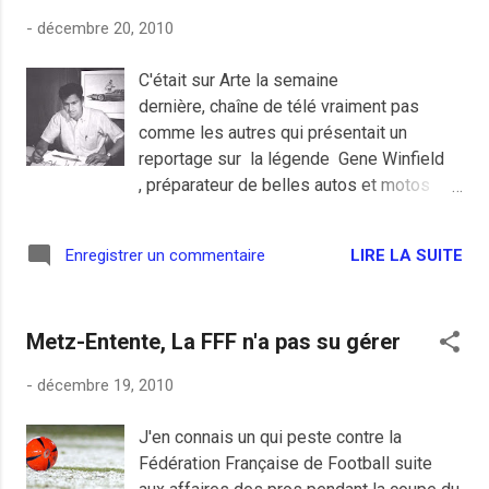
surtout en ce moment après les conneries
-
décembre 20, 2010
en série d'Hortefeux et de Fillon,
l'amendement n'est pas passé grâce, un
C'était sur Arte la semaine
peu, au mécontentement de certains de
dernière, chaîne de télé vraiment pas
ses alliés. Malgré tout, ce filou a obtenu le
comme les autres qui présentait un
retrait de la peine de prison de deux ans
reportage sur la légende Gene Winfield
de prison, il ne reste plus que les 30.000
, préparateur de belles autos et motos
euros d'amendes. 30.000 euros à payer,
depuis plus de 50 ans. Malgré ses 83 ans,
ce n'est rien pour un député, par
il a toujours la pêche et n'est
contre deux ans de tôle, ça peut
LIRE LA SUITE
Enregistrer un commentaire
pas prêt d'arrêter son activité, voir même
l'emmerder. Bon ben si avec ça, il n'a pas
plus! Super le gars :) " En Californie, où le
gagné d'office un contrôle fiscal ce
contrôle technique n’existe pas, tout est
monsieur là, c...
Metz-Entente, La FFF n'a pas su gérer
possible. Tout jeune, ce personnage haut
en couleurs bricolait déjà les véhicules
-
décembre 19, 2010
les plus rapides et raflait un trophée après
l’autre dans des courses de voitures pas
J'en connais un qui peste contre la
toujours légales. Il compte parmi les
Fédération Française de Football suite
figures emblématiques du mouvement