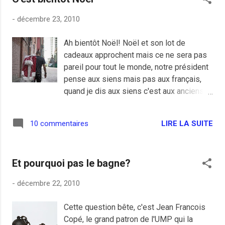
rigoler est de lui dire que ce n'était pas
-
décembre 23, 2010
dramatique, à Beauvais situé à 50 bornes,
ça avait durer 35h pas plus. Elle me sort
Ah bientôt Noël! Noël et son lot de
"Quoi 35h mais ce n'est pas possible, tout
cadeaux approchent mais ce ne sera pas
est électrique ici!", ah ben ouais j'avais
pareil pour tout le monde, notre président
oublié qu'on ne pouvait même pas faire à
pense aux siens mais pas aux français,
manger mais le vin était au frais dehors.
quand je dis aux siens c'est aux anciens
Je prends ça dans la bonne humeur c'est
membres du gouvernement ou aux
Noël, je me met à allumer des bougies
copains qui ont pu obtenir un boulot après
partout, salle à manger, chambre, cuisine
LIRE LA SUITE
10 commentaires
leurs missions. Quand un français de
et salon de lecture (wc), c'était sympa,
base se fait virer de sa boite, il est
féerique et Noël comme dans le temps.
au chômage, quand sa mission se termine
Quand j'étais gamin, c'était ...
Et pourquoi pas le bagne?
dans boite de prestataire, il attend chez
chez lui sans être payer mais quand il
-
décembre 22, 2010
était au gouvernement, on lui trouve une
place. C'est le cas de Rama Yade qui
Cette question bête, c'est Jean Francois
devient ambassadrice à l'Unesco, la place
Copé, le grand patron de l'UMP qui la
doit être sympa et bien rémunéré, pas de