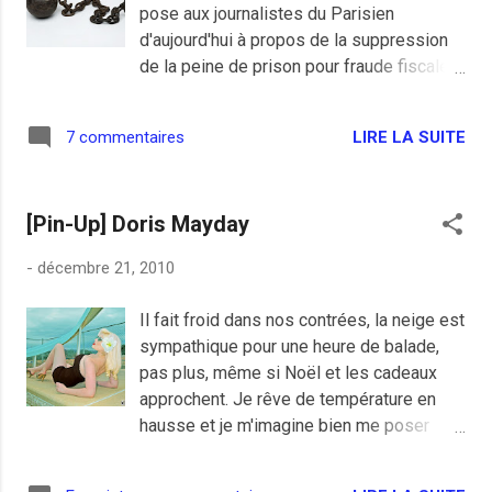
pose aux journalistes du Parisien
soucis de Pôle Emploi pour elle. Roger
d'aujourd'hui à propos de la suppression
Karoutchi, conseiller régional du 92 est
de la peine de prison pour fraude fiscale
nommé ambassadeur auprès de l'OCDE,
de la part d'un député. Le bagne, et
on y a mange bien. Martin Hirsch qui s'est
pourquoi pas tiens, lui qui est en vacances
paumé au gouvernement fini président de
LIRE LA SUITE
7 commentaires
dans un haut lieu de la démocratie
l'Agence Civique, un truc que je ne
mondiale qu'est Cuba devrait s'en inspirer
connaissais pas mais qui lui évite
et même en visiter quelques uns chez
le chômage. Christine Boutin après avoir
[Pin-Up] Doris Mayday
ses amis de la famille Castro, je pense
refusé un poste à l'ambas...
que là-bas, on doit être au point pour
-
décembre 21, 2010
casser les cailloux en plein soleil. L'ami
Copé ironise et se fout du monde comme
Il fait froid dans nos contrées, la neige est
d'habitude en défendant son pote
sympathique pour une heure de balade,
Christian Jacob qui a foiré son
pas plus, même si Noël et les cadeaux
amendement. Il trouve hallucinant de faire
approchent. Je rêve de température en
une peine de prison pour un mensonge
hausse et je m'imagine bien me poser
sur une déclaration de revenus et trouve
quelques instants avec la charmante Doris
suffisant les 30.000 euros d'amende mais
Mayday... BLONDE KNOCKOUT, DORIS
sait-il que le péquin de base que je suis