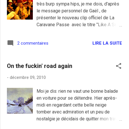
très burp sympa hips, je me dois, d'après
ministère, peut-être, n’empêche qu'il y en
le message personnel de Gaël , de
a qui ferait vraiment mieux de faire leur
présenter le nouveau clip officiel de La
boulot avant de racontant leur vie dont tout
Caravane Passe avec le titre "Like A Sex
le monde s'en fout, la preuve par le
Toy". Que du bonheur mes ami(e)s :)
classement des moins de mille
exemplaires parus: Arnaud Montebourg
LIRE LA SUITE
2 commentaires
avec "Comment sauver la gauche?", et ben
il ne sauve rien pour l'instant puisque son
livre ne...
On the fuckin' road again
-
décembre 09, 2010
Moi je dis: rien ne vaut une bonne balade
en voiture pour se détendre. Hier après-
midi en regardant cette belle neige
tomber avec admiration et un peu de
nostalgie je décidais de quitter mon travail
une demi-heure plus tôt juste pour avoir le