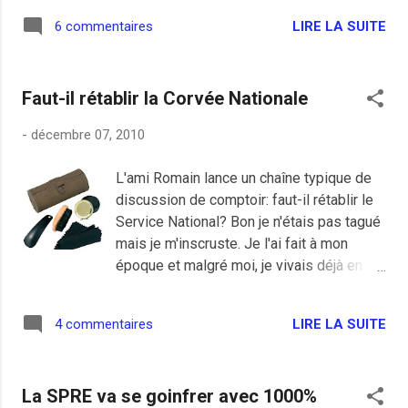
temps de faire quelques boules de neige
LIRE LA SUITE
6 commentaires
avec les gamins. Nostalgie parce que
j'aimais les hivers neigeux de mon
enfance et ses après-midi complète à
Faut-il rétablir la Corvée Nationale
jouer dehors avec les copains, c'était
chouette. Les parents gueulaient mais
-
décembre 07, 2010
pour nous c'était le paradis, on avait
même l'impression que l'hiver durait des
L'ami Romain lance un chaîne typique de
semaines et des semaines. Ce silence
discussion de comptoir: faut-il rétablir le
quand on sortait de la maison pour fouler
Service National? Bon je n'étais pas tagué
la neige vierge de pas, le grand plaisir ça,
mais je m'inscruste. Je l'ai fait à mon
mettre en premier sa trace de chaussure,
époque et malgré moi, je vivais déjà en
la jouissance de gamin. J'avais la chance
couple quand l'appel m'est tombé dessus
d'habiter une résidence pavillonnaire avec
alors que je croyais qu'il m'avait oublié
des pentes, on sortait les luges (et les
LIRE LA SUITE
4 commentaires
après mes 7 années d'études après le
skate boards l'été) et même les skis pour
bac ( j'ai l'impression tellement ça m'a
ceux qui en avaient, on s'éclatait comme
paru long et je pourrais largement être
des fous avant de s'en prendre u...
La SPRE va se goinfrer avec 1000%
ministre, Estrosi l'a bien été).