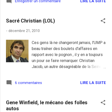
LIRE LA SUITE
Enregistrer un commentaire
MAYDAY http://www.dorismayday.com/
peut risquer pour la même chose le délit
Photography by Mark K. Hollinger
pénal en correctionnel jusqu'à 5 ans de
http://www.mkhphotography.com/
tôle et 37.000 euros d'amende. Autremen...
Sacré Christian (LOL)
-
décembre 21, 2010
Ces gens là ne changeront jamais, l'UMP a
beau traîner des boulets d'affaires en
rapport avec le pognon , il y en a toujours
un pour se faire remarquer. Christian
Jacob, un autre désagréable de la Seine-
et-Marne avec Copé, a trouvé le moyen
de vouloir déposer un amendement qui
LIRE LA SUITE
6 commentaires
enlevait toute responsabilité pénale aux
députés qui auraient pu
malencontreusement oublier de déclarer
Gene Winfield, le mécano des folles
aux impôts une partie de leur patrimoine.
autos
Heureusement, le truc était trop gros,