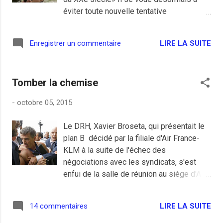
éviter toute nouvelle tentative
d’émancipation, toute manifestation, toute
rébellion, toute exigence de Liberté. Les
LIRE LA SUITE
Enregistrer un commentaire
Révolutions arabes ou ukrainiennes
doivent prendre fin. Et seule la guerre peut
y mettre un terme. La chute des dictateurs
Tomber la chemise
amis est vue comme une remise en cause
de son propre régime. La contre-
-
octobre 05, 2015
révolution ou la mort, voilà son credo. [...]
La suite à lire ici . Romain Goupil a le
Le DRH, Xavier Broseta, qui présentait le
principal défaut d'être devenu un néo-
plan B décidé par la filiale d'Air France-
conservateur et de se considérer libéral-
KLM à la suite de l'échec des
libertaire sous acide, sa petite tribune sur
négociations avec les syndicats, s'est
le dangereux Poutine dans Libération est
enfui de la salle de réunion au siège d'Air
plus que juste. Dictateurs de tous les
France à Roissy, torse nu après s'être fait
pays, unissez-vous! La clique de Marine
arracher sa chemise. Les salariés
Le Pen, les contre-révolutionnaires (le
LIRE LA SUITE
14 commentaires
mécontents ne sont pas les plus à
fameux R à l'envers) et toute la bigoterie
plaindre et il y a plus précaire que leur