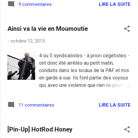
LIRE LA SUITE
9 commentaires
camarade Jean-Luc se gausse du
gouvernement en partageant des dessins
de l'Opinion (Libéral, pro-business et
Ainsi va la vie en Moumoutie
Rolex à 50 ans) , on trouve ça nettement
moins drôle. Pauvre Jean-Luc Mélenchon,
-
octobre 12, 2015
à force d'être excessif et caricatural il en
devient ridicule.
4 ou 5 syndicalistes - à priori cégétistes -
ont donc été arrêtés au petit matin,
conduits dans les locaux de la PAF et mis
en garde à vue. Ils font partie des voyous
qui, avec une violence que rien ne peut
justifier, s'en sont pris à deux cadres
dirigeants d'Air France la semaine
LIRE LA SUITE
11 commentaires
dernière. Hummm, que c'est bon de le
savoir ! Voilà qui était bien le minimum. Et
qu'ils morflent ! Et toute mes
[Pin-Up] HotRod Honey
condoléances à Mélenchon qui voit en
cette arrestation: " Un jour de deuil. 4