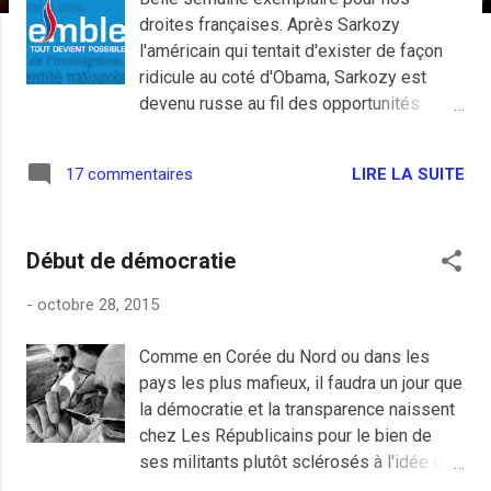
e
droites françaises. Après Sarkozy
s
l'américain qui tentait d'exister de façon
ridicule au coté d'Obama, Sarkozy est
devenu russe au fil des opportunités
jusqu'à rendre visite au sulfureux Poutine
chez lui. Il était heureux comme un
LIRE LA SUITE
17 commentaires
président et n'a pas hésiter à être
d'accord sur tout en oubliant l'invasion de
la Crimée, les ambitions militaire de
Début de démocratie
Poutine en Syrie et la boucherie organisée
par Assad dans son pays depuis
-
octobre 28, 2015
quelques années. Sarkozy a surtout oublié
ses anciennes postures face à la
Comme en Corée du Nord ou dans les
sauvagerie politique de son nouvel ami.
pays les plus mafieux, il faudra un jour que
Mais c'est une habitude chez Sarkozy de
la démocratie et la transparence naissent
rencontrer des dictateurs et de changer
chez Les Républicains pour le bien de
d'avis comme de chemise de DRH, une
ses militants plutôt sclérosés à l'idée de
habitude d'aller dans le sens de ses
se retrouver à l'isoloir devant le bulletin