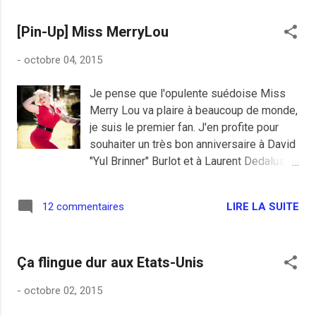
pro-poutine de France ont compris l'ordre
situation mais le climat actuel et la dérive
depuis longtemps, ils rampent même
[Pin-Up] Miss MerryLou
ultra-libérale font que de plus en plus de
devant ce dict...
salariés risquent de sombrer dans
-
octobre 04, 2015
l'excès; Le travailler plus pour gagner
moins (ou éventuellement vous prenez la
Je pense que l'opulente suédoise Miss
porte) ne sera jamais un succès populaire
Merry Lou va plaire à beaucoup de monde,
chez les électeurs, Alain Juppé ou
je suis le premier fan. J'en profite pour
François Fillon devraient y réfléchir avant
souhaiter un très bon anniversaire à David
de nous pondre des programmes
"Yul Brinner" Burlot et à Laurent Dedalus , à
économiques favorables aux copains du
la votre les gars c'est cadeau.
CAC40. Néanmoins nous pouvons féliciter
ce brave DRH qui n'a pas un métier facile,
LIRE LA SUITE
12 commentaires
il a plus que tombé la chemise pour mener
sa négociation patronale. La prochaine
fois c'est sans doute le goudron et les
Ça flingue dur aux Etats-Unis
plumes.
-
octobre 02, 2015