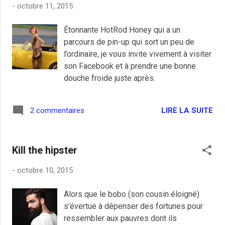
-
octobre 11, 2015
salariés arrêtés pour faits de lutte. Que la
résistance et la colère soient plus
Étonnante HotRod Honey qui a un
contagieuses que la peur. " C'est tout de
parcours de pin-up qui sort un peu de
même incroyable qu'il y ait encore autant
l’ordinaire, je vous invite vivement à visiter
de gauchistes pour prôner et/ou défendre
son Facebook et à prendre une bonne
des actes de violence. Gauche tarée !
douche froide juste après.
Mais tout le monde sait au fond qui a
commencé les hostilités dans cette
affaire, entre l’annonce des licenciements
LIRE LA SUITE
2 commentaires
et les propos déplacés du PDG d’Air
France avec la remise en cause du droit
des travailleurs, il ne fallait pas aller très...
Kill the hipster
-
octobre 10, 2015
Alors que le bobo (son cousin éloigné)
s'évertue à dépenser des fortunes pour
ressembler aux pauvres dont ils