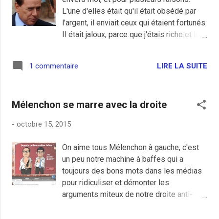
L'une d'elles était qu'il était obsédé par
l'argent, il enviait ceux qui étaient fortunés.
Il était jaloux, parce que j'étais riche et lui
non." Berlusconi ne peut s'empêcher de
rire au souvenir de sa rencontre avec
LIRE LA SUITE
1 commentaire
Sarkozy peu après son mariage avec
Carla Bruni. -"Après son mariage, Sarkozy
me dit: Tu vois Silvio! Maintenant, je suis
Mélenchon se marre avec la droite
riche. Comme toi!" Berlusconi s'esclaffe.
"Je n'oublierai jamais ce que m'a fait
-
octobre 15, 2015
Sarkozy", visiblement Silvio Berlusconi a
plus qu'une dent de son bridge envers
On aime tous Mélenchon à gauche, c'est
notre ex-président de la République
un peu notre machine à baffes qui a
complètement malade de l'argent. Même
toujours des bons mots dans les médias
le Cavalière déteste Sarkozy, c'est dire le
pour ridiculiser et démonter les
niveau atteint par le président des
arguments miteux de notre droite anti-
Républicains.
sociale la plus abominable. Par contre sur
Facebook c'est autre chose quand le