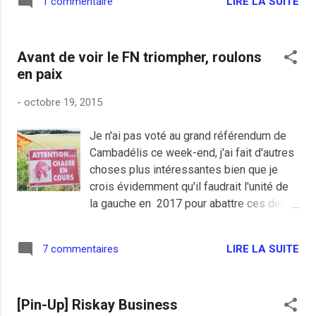
LIRE LA SUITE
1 commentaire
Bygmalion et la rigolade de la Cocoe
chose dans le paysage embrumé de la
piquant encore le fondement des pigeons
politique française, comme si on en avait
de la droite, l'affaire parait mal barré pour
pas assez avec les outrages de la droite.
Avant de voir le FN triompher, roulons
Nicolas Sarkozy face à Alain Juppé, ou
en paix
éventuellement François Fillon voire
Marine Morano. La gauche bête n'aidera
-
octobre 19, 2015
pas la gauche tout court à gagner la
présidentielle de 2017 et la droite
Je n'ai pas voté au grand référendum de
souillée n'arrivant pas à avoir un vrai
Cambadélis ce week-end, j'ai fait d'autres
leader détestable pour faire gagner
choses plus intéressantes bien que je
Hollande, il faut absolument agir. Soldat
crois évidemment qu'il faudrait l'unité de
militant des Républicains, qu'est-ce que tu
la gauche en 2017 pour abattre ces deux
fous? Tu veux vraiment que Juppé la
affreuses droites qui se ressemblent tant.
raclure gauchiste gagne en 2017 de
Tellement évident pour moi mais sans
justesse contre votre copine Nadine
LIRE LA SUITE
7 commentaires
grandes illusions sur nos partenaires de
Lepen? Militant, soit à fond et droit
gauche rouge et verte plus prompt à
comme un I derrière Nicolas Sarkozy, il a
souhaiter la victoire de la droite pour
besoin de ta force et de t...
[Pin-Up] Riskay Business
niquer François Hollande, j'ai préféré faire