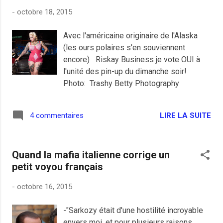
du vélo, c'était mieux pour ma santé, mes
-
octobre 18, 2015
nerfs et la chemise de mon DRH. Sans
aller jusqu'à penser que une certaine
Avec l'américaine originaire de l'Alaska
gauche a rejoint la connerie d'une certaine
(les ours polaires s'en souviennent
droite , je n'ose imaginer une débâcle
encore) Riskay Business je vote OUI à
électorale dans ce pays avec une victoire
l'unité des pin-up du dimanche soir!
de celle qui imposera une démocratie à la
Photo: Trashy Betty Photography
poutine avec le seul avantage par rapport
aux russes d'opposition d'avoir les camps
de travail plus au sud. La France des
LIRE LA SUITE
4 commentaires
réacs est à l'image de notre équipe de
rugby: triste à mourir et
cauchemardesque...
Quand la mafia italienne corrige un
petit voyou français
-
octobre 16, 2015
-"Sarkozy était d'une hostilité incroyable
envers moi, et pour plusieurs raisons.