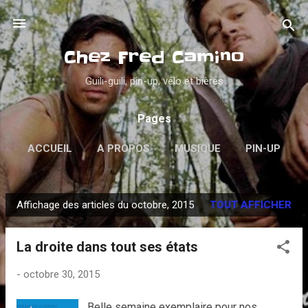
Accéder au contenu principal
Chez Fred Camino
Guili-guili, pin-up, vélo et bières
Pages
ACCUEIL
A PROPOS
MUSIQUE
PIN-UP
PSYCHOBILLY
VINYLES
PLUS…
Affichage des articles du octobre, 2015
TOUT AFFICHER
DANS LA GUEULE
A
r
La droite dans tout ses états
t
i
-
octobre 30, 2015
c
l
Belle semaine exemplaire pour nos