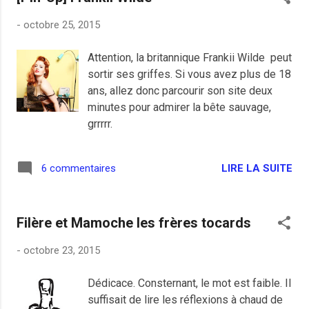
vous occupez pas de mon salaire ni celui
-
octobre 25, 2015
de mon patron, ce n'est pas la même
enveloppe et on vous emmerde. Air
Attention, la britannique Frankii Wilde peut
France avait déjà perdu 5 500 postes
sortir ses griffes. Si vous avez plus de 18
entre 2012 et 2014 mais ça ne suffit pas,
ans, allez donc parcourir son site deux
notre DRH a voulu expliquer aux
minutes pour admirer la bête sauvage,
salariés sa propositions de contrats de
grrrrr.
travail différenciés en fonction de leur
productivité jusqu'au moment où cela a
tourné en eau de boudin. Après on
LIRE LA SUITE
6 commentaires
s'étonne pour une chemise arrachée mais
il a eu de la chance finalement ce pauvre
type de s'en sortir avec ses bijoux de
Filère et Mamoche les frères tocards
famille. ...
-
octobre 23, 2015
Dédicace. Consternant, le mot est faible. Il
suffisait de lire les réflexions à chaud de