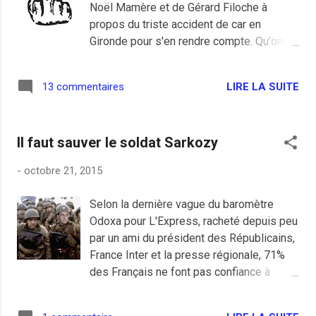
Noël Mamère et de Gérard Filoche à
propos du triste accident de car en
Gironde pour s'en rendre compte. Qu'on
lise les pires conneries dans des blogs
d'abrutis de droite comme Moumoute qui
LIRE LA SUITE
13 commentaires
voit de la récupération politique à tout
bout de champs passe encore, c'est
normal et la bêtise crasse est dans leur
Il faut sauver le soldat Sarkozy
gène de facho refoulé. Mais de la part de
gens normalement dans le bon camp
-
octobre 21, 2015
politique, même s'ils sont souvent critique
envers un gouvernement loin d'être
Selon la dernière vague du baromètre
complètement exemplaire, en faisant du
Odoxa pour L'Express, racheté depuis peu
populisme digne des meilleures crapules
par un ami du président des Républicains,
des Républicains, ça vaut un bon coup de
France Inter et la presse régionale, 71%
pied au cul vers la sortie et le plus loin
des Français ne font pas confiance à
possible. Je suis d'accord avec mes
Nicolas Sarkozy pour l'organisation des
collègues , Mamère et Filoche ont perdu
primaires à droite. Autrement dit,
l'occasion de représenter encore quelque