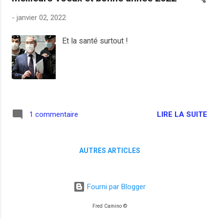
une chaine de télévision fait l'effet d'un
-
janvier 02, 2022
pet dans un partouze. Pourtant, dans mon
environnement proche, je ne suis pas
Et la santé surtout !
vraiment emmerdé par des antivax ou des
non vaccinés, j'en connais très peu. Un
pompier bodybuildé qui faisait semblant
d'avoir oublié son masque à la sortie de
l'école parce que monsieur est un
professionnel de la chose (il a lu des
LIRE LA SUITE
1 commentaire
trucs sur le Covid sur Facebook) et qu'il
connait son boulot lui, a fini par rentrer
dans le rang et se faire vacciner
dernièrement, la trouille sans doute mais
AUTRES ARTICLES
...
Fourni par Blogger
Fred Camino ©