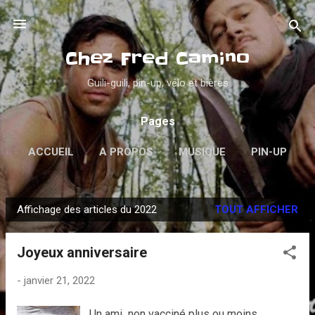
Accéder au contenu principal
Chez Fred Camino
Guili-guili, pin-up, vélo et bières
Pages
ACCUEIL
A PROPOS
MUSIQUE
PIN-UP
PSYCHOBILLY
VINYLES
PLUS…
Affichage des articles du 2022
TOUT AFFICHER
DANS LA GUEULE
A
r
Joyeux anniversaire
t
i
-
janvier 21, 2022
c
l
Un ami non vacciné plus ou moins