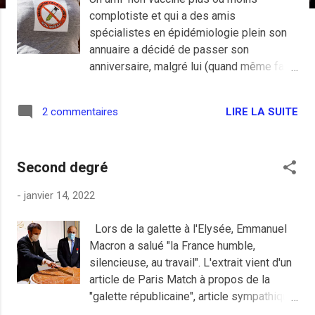
e
complotiste et qui a des amis
s
spécialistes en épidémiologie plein son
annuaire a décidé de passer son
anniversaire, malgré lui (quand même faut
pas déconner non plus) , en étant positif. Il
a cru l'avoir en ayant eu un peu de fièvre
LIRE LA SUITE
2 commentaires
mais tout s'est bien passé, je suis
heureux pour lui et pour sa santé, lui est
heureux de s'en sortir. On ne lui fera pas
Second degré
changer d'avis il est comme ça, positif
comme un looser de Raoult au vélodrome
-
janvier 14, 2022
lors des matchs de l'OM. Mais
heureusement qu'il n'a pas volontairement
Lors de la galette à l'Elysée, Emmanuel
contracté le Covid-19 pour croire être
Macron a salué "la France humble,
immunisé comme cette andouille de
silencieuse, au travail". L'extrait vient d'un
chanteuse tchèque de 57 ans qui refusait
article de Paris Match à propos de la
de se faire vacciner et qui est morte
"galette républicaine", article sympathique
comme une conne parce qu'elle croyait
avec peu de mots et beaucoup de photos