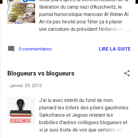
e
libération du camp nazi d’Auschwitz, le
s
journal humoristique marocain Al Watan Al
An n'a pas hésité pour fêter ça à placer
une caricature du président Hollande en
Hitler sur sa une. Si le directeur de la
publication du journal comique n'y voit
LIRE LA SUITE
5 commentaires
qu'une dose d'humour noir en rapport aux
musulmans stigmatisés en France toussa,
cela n'a pas du tout fait rire les plus
Blogueurs vs blogueurs
intégristes, évidement. Ainsi, le président
islamo-conservateur turc Erdogan a
-
janvier 29, 2015
sévèrement critiqué ce vendredi la
caricature "provocante" du président
J'ai lu avec intérêt du fond de mon
français publiée par le journal Al Watan Al
plumard les billets des piliers gauchistes
An , accusant celui-ci d'inciter à la haine.
Sarkofrance et Jegoun relatant les
"C'est un magazine fameux pour ses
bisbilles d'autres collègues blogueurs et
publications provocantes sur les
si je suis triste de voir que certains ont du
socialistes, les hollandistes, sur tout le
mal à garder leur sang-froid dès qu'on leur