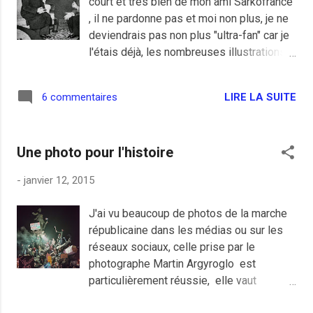
court et très bien de mon ami Sarkofrance
stopper l’islamisation de la France. Nous
, il ne pardonne pas et moi non plus, je ne
devons, de manière ferme et claire,
deviendrais pas non plus "ultra-fan" car je
engager la lutte pour la dé-islamisation de
l'étais déjà, les nombreuses illustrations
notre pays. Sinon notre fière civilisation
reprises sur ce blog en sont la preuve. J'ai
française mourra, démocratiquement,
été choqué par cette tuerie jusqu'à ne pas
comme nous le conte le roman tragique
LIRE LA SUITE
6 commentaires
être capable de lire l'avant dernier numéro
de Houellebecq, lorsqu’une sorte d’Henri
en sachant que les principaux auteurs
IV musulman aux apparences paisibles
avaient été tué. Je n'ai pas peur et je suis
finira par convaincre une majorité de
Une photo pour l'histoire
assez fier de ce qui s'est passé dans
Français qu’il est la solution de
mon pays ces derniers jours mais je me
compromis...
-
janvier 12, 2015
doute que ce n'est pas la fin de la
radicalisation de certains esprits. Des
J'ai vu beaucoup de photos de la marche
grands responsables religieux, comme le
républicaine dans les médias ou sur les
grand Mufti de Jérusalem par exemple,
réseaux sociaux, celle prise par le
condamnent déjà la une du dernier Charlie
photographe Martin Argyroglo est
Hebdo en parlant d'insulte faite aux
particulièrement réussie, elle vaut
musulmans, ils n'ont évidement pas
largement tous les discours du monde.
compris que cette une se moquait des