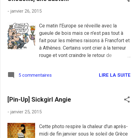
conseils avisés de leurs barbus de proximité. Alors le
-
janvier 26, 2015
gouvernement a mis en ligne une vidéo sympathique
même si je doute de son efficacité sur les plus atteints
Ce matin l'Europe se réveille avec la
du bulbe mais si ça peut en remettre quelques uns dans
gueule de bois mais ce n'est pas tout à
les rails c'est déjà ça. #Stopdjihadisme : Ils te disent…
fait pour les mêmes raisons à Francfort et
par gouvernementFR
à Athènes. Certains vont crier à la terreur
rouge et vont craindre le retour de
l'invasion des chars soviétiques, moi je
suis content, nos eurocrates libéraux vont
LIRE LA SUITE
5 commentaires
se les bouffer en essayant de
comprendre pourquoi l'austérité ne plait
pas au petit peuple malgré son effet
[Pin-Up] Sickgirl Angie
apaisant à ceux qui s'en foutent plein les
poches avec la crise. Mon ami
-
janvier 25, 2015
Sarkofrance écrivait ce matin que la
victoire de Syriza est une belle et grande
Cette photo respire la chaleur d'un après-
nouvelle, une victoire de la politique
midi de fin janvier sous le soleil de Grèce
contre la Banque . Je suis d'accord même