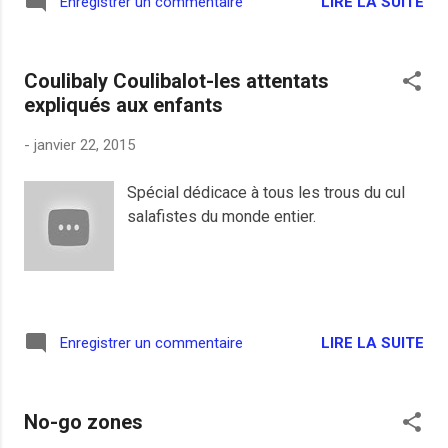
LIRE LA SUITE
Enregistrer un commentaire
extérieures de consultanting en
branlemanetting chèrement rémunérées,
sont souvent ridicules mais ils sont fait
Coulibaly Coulibalot-les attentats
pour marquer l'esprit et ça fonctionne
expliqués aux enfants
souvent. Moi, quand je prononce ce
"j'optimisme" légèrement difficile à dire, ça
-
janvier 22, 2015
me fait penser à une maîtresse de maison
d'une histoire à bide.
Spécial dédicace à tous les trous du cul
salafistes du monde entier.
LIRE LA SUITE
Enregistrer un commentaire
No-go zones