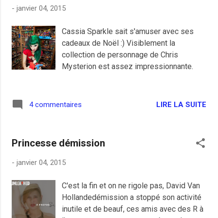
Skyrock ou Fun, ces trois radios qui se
-
janvier 04, 2015
ressemblent dans leur nullité musicale
m'insupportent. En attendant une loi du
Cassia Sparkle sait s'amuser avec ses
gouvernement pour l’interdiction de cette
cadeaux de Noël :) Visiblement la
pollution sonore et la mise au goulag pour
collection de personnage de Chris
Pharell Williams, maître Gims et tous leurs
Mysterion est assez impressionnante.
amis, je reste pessimiste sur l'avenir de la
FM, le Mouv', radio écoutée
principalement par les moins de 30 ans
LIRE LA SUITE
4 commentaires
comme moi se restructure en cherchant la
rentabilité absolue et risque fortement de
nous imposer la même soupe que les
trois autres. Le nouveau directeur
Princesse démission
d'antenne ...
-
janvier 04, 2015
C'est la fin et on ne rigole pas, David Van
Hollandedémission a stoppé son activité
inutile et de beauf, ces amis avec des R à