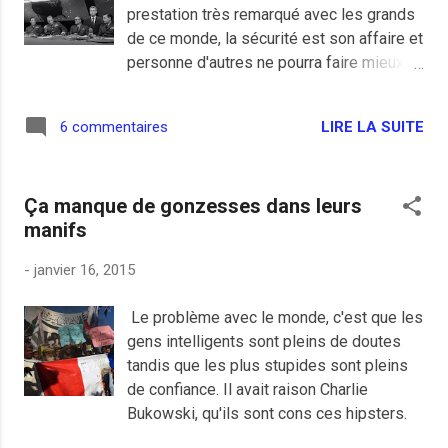
prestation très remarqué avec les grands
de ce monde, la sécurité est son affaire et
personne d'autres ne pourra faire mieux
que lui et c'est donc devant quelques
dizaines de milliers de nouveaux pigeons
LIRE LA SUITE
6 commentaires
adhérents à l'UMP qu'il a donc fait part de
ses nouvelles propositions bien mieux
que les autres contre le terrorisme. On
Ça manque de gonzesses dans leurs
passera les propositions faites pour les
manifs
lecteurs de Valeurs Actuelles mais
quasiment impossible comme la remise
-
janvier 16, 2015
en cause des renseignements et la
coopération internationale avec certains
Le problème avec le monde, c'est que les
pays sensibles comme la Tunisie, le
gens intelligents sont pleins de doutes
Maroc ou la Turquie, la déchéance de
tandis que les plus stupides sont pleins
nationalité pour les binationaux,
de confiance. Il avait raison Charlie
l'interdiction de retour pour les jihadistes
Bukowski, qu'ils sont cons ces hipsters.
étrangers et binationaux ou la création de
centres de déradicalisation. Non, j'ai juste