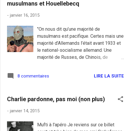
musulmans et Houellebecq
dans les lycées à bolos de banlieue mal
famée. Evidement il est très fort le Jean-
-
janvier 16, 2015
Marie car contrairement aux wesh-wesh à
casquette sans cervelle en dessous qui
"On nous dit qu’une majorité de
nous expliqueraient que tout avait été
musulmans est pacifique. Certes mais une
organisé pour nuire aux musulmans et que
majorité d’Allemands l’était avant 1933 et
tout le monde c'est des mécréants, le
le national-socialisme allemand. Une
vieux malin voit plutôt le complot comme
majorité de Russes, de Chinois, de
un grande manœuvre de remise à niveau
Khmers étaient pacifiques avant qu’ils ne
républicain pour remettre sur les rails le
réalisent d’abominables crimes au nom du
vivre-ensemble parce que sa fille allait
LIRE LA SUITE
8 commentaires
communisme. Quand le totalitarisme
gagner l'élection présidentielle 2017 les
s’empare d’une minorité conséquente et
doigts dans le groin. Le tout avec l'aid...
active, l’argument de la majorité pacifique
Charlie pardonne, pas moi (non plus)
ne tient plus. Je refuse de faire ce pari là
sur le dos de nos enfants et c’est tout le
-
janvier 14, 2015
sens de mon engagement au Front
national parce que je vois dans le Front
Mufti à l'apéro Je reviens sur ce billet
national le seul recours possible pour