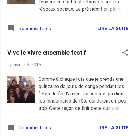
l'envers en sont tout retournés sur les
réseaux sociaux. Le président en pleine
forme n'a pas démissionné et David Van
Mescouilles va s'activer dorénavant avec
LIRE LA SUITE
5 commentaires
sa main droite. Ceci n'est pas un billet
moqueur et je me tape comme de l'an 40
des humeurs de crétin hautain dans son
Vive le vivre ensemble festif
genre. Heureusement une relève plus
sexy est là avec Electre la reine du
-
janvier 03, 2015
flambeau tenu et du combat contre la
diktatur socialisss de la télé à casser.
Comme à chaque fois que je prends une
Comme elle l'explique, allez hop hop hop,
quinzaine de jours de congé pendant les
et qu'ça saute! (*) (*) Dans son cul,
fêtes de fin d'année, j'ai comme qui dirait
surtout.
les lendemains de fête qui durent un peu
trop. Cette façon de finir cette quinzaine
comme une loque après un triple
anniversaire, un Noël, un réveillon de fin
LIRE LA SUITE
4 commentaires
d'année et un anniversaire de début