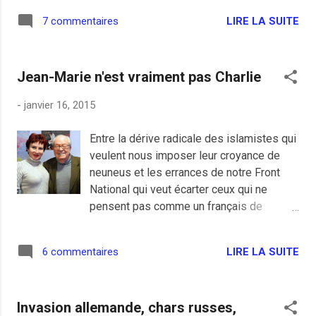
noté que Joe l'incruste réclamait
LIRE LA SUITE
7 commentaires
davantage de moyens pour les services
de renseignement, c'est juste mais très
ri...
Jean-Marie n'est vraiment pas Charlie
-
janvier 16, 2015
Entre la dérive radicale des islamistes qui
veulent nous imposer leur croyance de
neuneus et les errances de notre Front
National qui veut écarter ceux qui ne
pensent pas comme un français de
souche, je vais finir par croire qu'ils se
ressemblent ou du moins qu'ils sont
LIRE LA SUITE
6 commentaires
inséparables. Là où c'est amusant c'est la
façon qu'à Jean-Marie Le Pen d’expliquer
les attentats de Charlie Hebdo par la
Invasion allemande, chars russes,
célèbre théorie du complot très à la mode