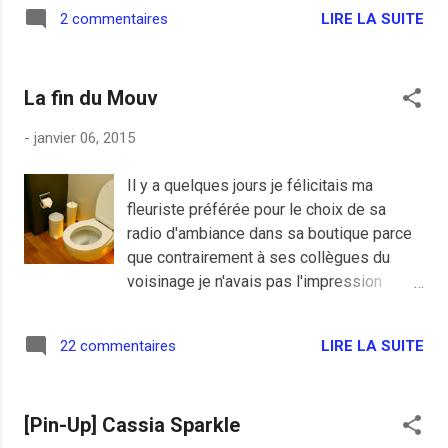
LIRE LA SUITE
2 commentaires
La fin du Mouv
-
janvier 06, 2015
Il y a quelques jours je félicitais ma
fleuriste préférée pour le choix de sa
radio d'ambiance dans sa boutique parce
que contrairement à ses collègues du
voisinage je n'avais pas l'impression
d'être à la fête foraine en patientant. Ma
hantise quand je suis déjà obligé de subir
LIRE LA SUITE
22 commentaires
les spots chauffants des magasins
vendant des fringues made in Bangladesh
est d'écouter les bruits de chiottes de la
[Pin-Up] Cassia Sparkle
part de fabrique à étrons comme NRJ,