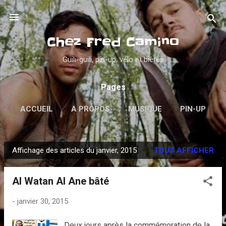
Accéder au contenu principal
Chez Fred Camino
Guili-guili, pin-up, vélo et bières
Pages
ACCUEIL
A PROPOS
MUSIQUE
PIN-UP
PSYCHOBILLY
VINYLES
PLUS…
Affichage des articles du janvier, 2015
TOUT AFFICHER
DANS LA GUEULE
A
r
Al Watan Al Ane bâté
t
i
-
janvier 30, 2015
c
l
Deux jours après la commémoration de la