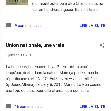
aller manifester ou à être Charlie, nous ne
leur en tiendrons rigueur. Ils sont là à dire
que c’était mieux avant et que manifester
ne sert à rien tout en gueulant parce qu’on
LIRE LA SUITE
9 commentaires
ne fait rien, parce que personne n’a jamais
rien fait et que tout cela est de la faute de
Madame Taubira dont au sujet de laquelle
Union nationale, une vraie
les lois qu’elle a passé ont permis cela.
Ne demandons pas quelles lois, hein ! Le
-
janvier 09, 2015
type de Vincennes mis en prison en 2010
et condamné à 5 ans de prison a pu
La France est menacée. Il y a 2 terroristes armés
refaire des conneries en 2015, c’est
jusqu'aux dents dans la nature. Mais ça parle « marche
évidemment de la faute à celle qui fut
républicaine » et FN. #OnEstSauvés — Jeune Athéna
comparée joyeusement à une guenon.
(@JeuneAthena) January 8, 2015 Marine Le Pen couine
Tout est bon. Evidemment mon collègue
une fois de plus, pour elle et ainsi que son sbire
Charlie Jegoun a parfaitement raison, de
Philippot, l'exclusion du FN de la marche républicaine
plus comme le rappelle ma collègue
demandée par, je pense, la plupart des français, est
Charlie Loooody avec l'extrait du discours
LIRE LA SUITE
16 commentaires
comme d'habitude "une manœuvre politicienne". Je
de Charlie Hollande, cette triste affaire qui