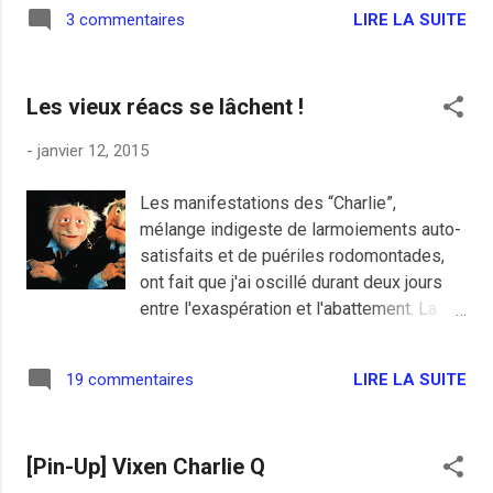
abrutis de salafistes ou alors ils sont
LIRE LA SUITE
3 commentaires
complices. Qu'ils arrêtent donc de parler
au nom des autres et que les musulmans
modé...
Les vieux réacs se lâchent !
-
janvier 12, 2015
Les manifestations des “Charlie”,
mélange indigeste de larmoiements auto-
satisfaits et de puériles rodomontades,
ont fait que j'ai oscillé durant deux jours
entre l'exaspération et l'abattement. La
quantité de bêtise sentimentale qui s'est
déversée dans la blogoboule fut
LIRE LA SUITE
19 commentaires
absolument hallucinante." Statler Goux .
Bientôt, d’autres événements viendront
estomper voir effacer chez ses
[Pin-Up] Vixen Charlie Q
participants le souvenir de cet