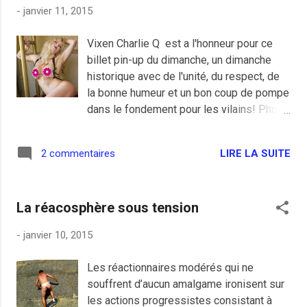
"inoubliable" journée… N’empêche, elle
-
janvier 11, 2015
offrit à qui n’a pas besoin de foule pour
être ennemi de tout fanatisme et de tout
Vixen Charlie Q est a l'honneur pour ce
terrorisme un bien pitoyable spectacle…
billet pin-up du dimanche, un dimanche
Waldorf Etienne . Qu'est-ce qu'on se
historique avec de l'unité, du respect, de
marre chez les pétainistes!
la bonne humeur et un bon coup de pompe
dans le fondement pour les vilains! Photo:
Phil Fernandez Photography
LIRE LA SUITE
2 commentaires
La réacosphère sous tension
-
janvier 10, 2015
Les réactionnaires modérés qui ne
souffrent d’aucun amalgame ironisent sur
les actions progressistes consistant à