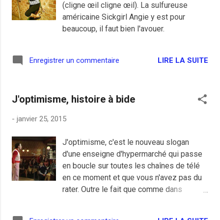
(cligne œil cligne œil). La sulfureuse
si je suis un peu moins optimiste que lui,
américaine Sickgirl Angie y est pour
quoiqu'il pense lui aussi que rien n’est
beaucoup, il faut bien l'avouer.
gagné, loin de là . Par contre tout ce qui
peut titiller nos banques qui nous tuent
depuis 2008 est assez jouissif, ce n’est
LIRE LA SUITE
Enregistrer un commentaire
pas une claque, mais un coup de boule
contre une austérité mise en place pour
rembourser un surendettement souscrit
J'optimisme, histoire à bide
principale...
-
janvier 25, 2015
J'optimisme, c'est le nouveau slogan
d'une enseigne d'hypermarché qui passe
en boucle sur toutes les chaînes de télé
en ce moment et que vous n'avez pas du
rater. Outre le fait que comme dans
beaucoup de grandes entreprises, ces
slogans, trouvés par des boites