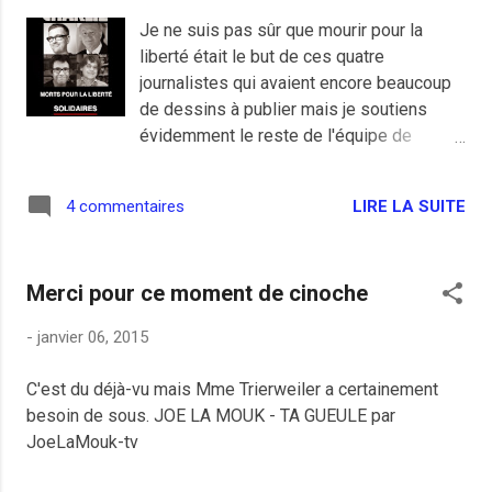
Charlie". Pierre D. le signalait hier dans un
Je ne suis pas sûr que mourir pour la
commentaire chez un gros frisé : vous
liberté était le but de ces quatre
avez le réac de base qui se drape dans sa
journalistes qui avaient encore beaucoup
supposée dignité, refusant de se baigner
de dessins à publier mais je soutiens
avec le peuple, ce misérable. Le typique
évidemment le reste de l'équipe de
réactionnaire digne , exemple parmi
Charlie Hebdo et je condamne l'acte de
d'autres, qui refuse de se mêler au pôple,
ces intégristes religieux qui mériteraient
celui des degôches comme ils disent, et
LIRE LA SUITE
4 commentaires
le pire des supplices. Nos principaux
qui ne sent pas bon des idées, celui qui
leaders politiques appellent à l'unité
est assimilé à un vrai troupeau parce que
nationale et je ne peux qu'être d'accord
beaucoup moins intelligent que...
Merci pour ce moment de cinoche
pour une fois, je souhaite aussi que l'on
retrouve ces ordures le plus vite possible
-
janvier 06, 2015
pour les voir pourrir l'anus éclaté en
prison. " Je n'ai pas peur des représailles.
C'est du déjà-vu mais Mme Trierweiler a certainement
Je n'ai pas de gosses, pas de femme, pas
besoin de sous. JOE LA MOUK - TA GUEULE par
de voiture, pas de crédit. ça fait sûrement
JoeLaMouk-tv
un peu pompeux, mais je préfère mourir
debout que vivre à genoux. " Charb (2012)