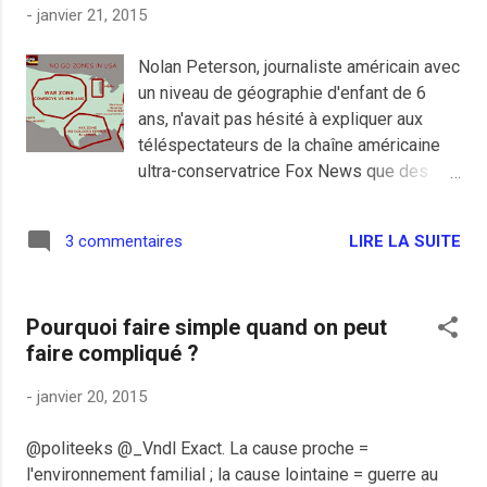
-
janvier 21, 2015
Nolan Peterson, journaliste américain avec
un niveau de géographie d'enfant de 6
ans, n'avait pas hésité à expliquer aux
téléspectateurs de la chaîne américaine
ultra-conservatrice Fox News que des
zones de non-droit, interdites aux non-
musulmans, existaient à Paris. Jeudi
LIRE LA SUITE
3 commentaires
dernier, il a tenté de s'excuser et de
justifier ses propos en racontant des
conneries monumentales, certainement à
Pourquoi faire simple quand on peut
cause d'abus de drogue et de visionnage
faire compliqué ?
de film avec Vin Diesel. De toutes façons
on s'en fout, les Etats-Unis, ce n'est pas
-
janvier 20, 2015
mieux et on emmerde Rupert Murdoch,
voilà.
@politeeks @_Vndl Exact. La cause proche =
l'environnement familial ; la cause lointaine = guerre au