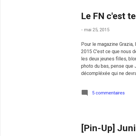
Le FN c'est 
-
mai 25, 2015
Pour le magazine Grazia, 
2015 C'est ce que nous d
les deux jeunes filles, blo
photo du bas, pense que Je
décompléxée qui ne devrai
"zinzin" comme dirait l'au
mariage pour tous, réunis 
5 commentaires
"Sommes-nous gouvernés pa
régulièrement sur la place 
[Pin-Up] Jun