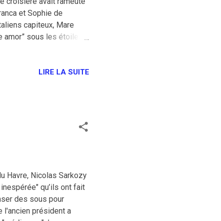
ne croisière avait rameuté
Branca et Sophie de
italiens capiteux, Mare
e amor” sous les étoiles.
ns large du terme, et en
Aussi m’attendais- je à
é et de l’assistanat, les
LIRE LA SUITE
e. Du tout. Certes, tous
is j’ai été surpris — et
du Havre, Nicolas Sarkozy
inespérée" qu’ils ont fait
enser des sous pour
 l'ancien président a