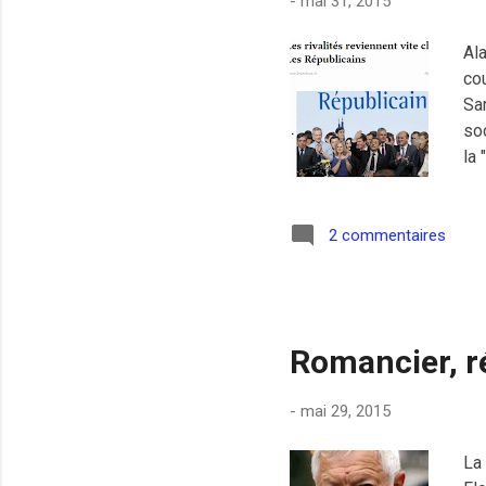
-
mai 31, 2015
Ala
co
Sa
soc
la 
dan
pr
les
2 commentaires
tou
an
pr
Romancier, ré
-
mai 29, 2015
La