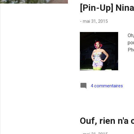
[Pin-Up] Nin
i
c
-
mai 31, 2015
l
e
Oh
s
pou
Ph
4 commentaires
Ouf, rien n'a