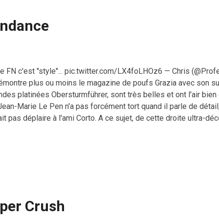
tendance
le FN c'est "style"... pic.twitter.com/LX4foLHOz6 — Chris (@Pr
émontre plus ou moins le magazine de poufs Grazia avec son suj
ndes platinées Obersturmführer, sont très belles et ont l'air bien q
an-Marie Le Pen n'a pas forcément tort quand il parle de détail, c
t pas déplaire à l'ami Corto. A ce sujet, de cette droite ultra-d
tre, Marion Maréchal Le Pen était invitée jeudi dernier à Versaill
sous la bannière des Veilleurs et le thème de cette soirée festi
r des diktateurs socialisss ?" (je crois) Les Veilleurs de Vers
du ...
iper Crush