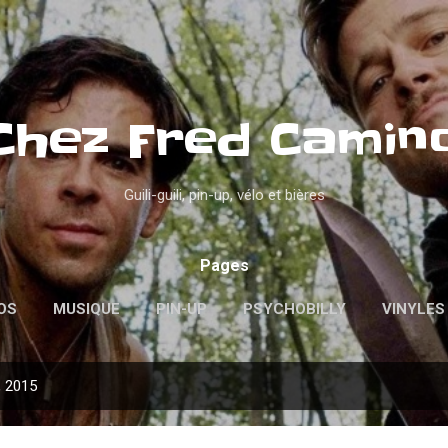
Accéder au contenu principal
Chez Fred Camin
Guili-guili, pin-up, vélo et bières
Pages
OS
MUSIQUE
PIN-UP
PSYCHOBILLY
VINYLES
, 2015