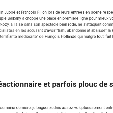
in Juppé et François Fillon lors de leurs entrées en scène respect
uple Balkany a choppé une place en première ligne pour mieux voi
rkozy, à l'aise dans son spectacle bien rodé, ne s'attaquait com
ialistes en les accusant d’avoir "trahi, abandonné et abaissé" l
"terrifiante médiocrité" de François Hollande qui malgré tout, fai
s tout les points. Le parti Républicain aurait du s’appeler parti S
ésents et complètement acquis à la cause Sarkozyste auraient sa
 rivalités personnelles ont repris le dessus à peine le congrès 
jours la droite la plus bête du monde et elle est représentée par 
ciens présidents de la République. Vivement le retour à la norma
ochaines mises en examen.
actionnaire et parfois plouc de 
 semaine dernière, je baguenaudais assez voluptueusement entre 