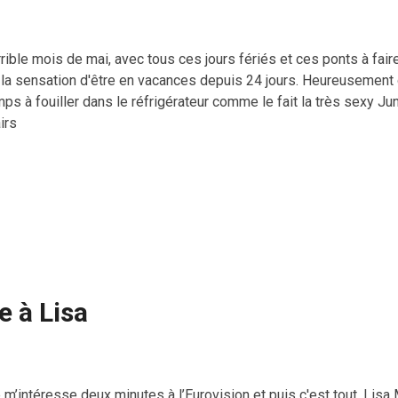
rible mois de mai, avec tous ces jours fériés et ces ponts à fair
ai la sensation d'être en vacances depuis 24 jours. Heureusemen
ps à fouiller dans le réfrigérateur comme le fait la très sexy Jun
irs
 à Lisa
m’intéresse deux minutes à l’Eurovision et puis c'est tout. Lisa M