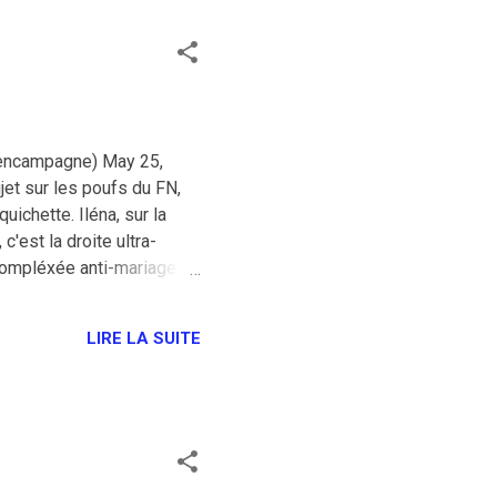
ofencampagne) May 25,
et sur les poufs du FN,
uichette. Iléna, sur la
'est la droite ultra-
écompléxée anti-mariage
es par les opposants au
ve tendance était
LIRE LA SUITE
ailles se réunissent