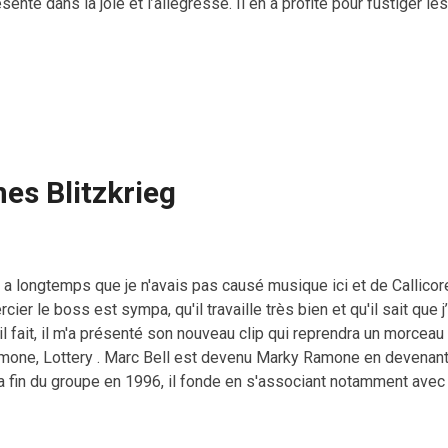
senté dans la joie et l’allégresse. Il en a profité pour fustiger le
enteurs" et les très incompétents qui gouvernent la France, vou
 dépensent l'argent par les fenêtres pour les assistés feignants
 bossent que 12h et demi par semaine. Par contre pour les écono
re, Nicolas Sarkozy se réserve le droit de faire ce qu'il veut puis
petit jet privé à 3200 euros pour des raisons de logistiques et pa
ture so...
s Blitzkrieg
 y a longtemps que je n'avais pas causé musique ici et de Callic
cier le boss est sympa, qu'il travaille très bien et qu'il sait qu
il fait, il m'a présenté son nouveau clip qui reprendra un morce
mone, Lottery . Marc Bell est devenu Marky Ramone en devenant
la fin du groupe en 1996, il fonde en s'associant notamment avec
ederiksen, membre de Rancid, Marky Ramone & The Intruders pou
ant de monter un autre projet qui débuta en 2002, Marky Ramone