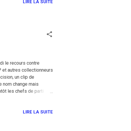
ojet solo et un album, Start
LIRE LA SUITE
le morceau “Lottery”, un
 car il représente quelque
di le recours contre
MP et autres collectionneurs
ision, un clip de
 le nom change mais
ntôt les chefs de parti
LIRE LA SUITE