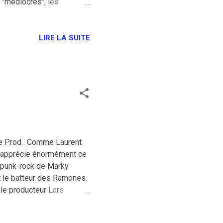
s "médiocres", les
s savez, ces incompétents
 ou ces fonctionnaires qui
mies et les efforts à
LIRE LA SUITE
qu'il s'est permis de louer
rce que le train et la
ore Prod . Comme Laurent
e j’apprécie énormément ce
au punk-rock de Marky
 le batteur des Ramones.
 le producteur Lars
r sortir deux albums
 & the Speedkings après