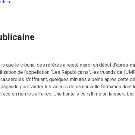
 pige chez les Misfits, il sortira trois album. La suite c'est un pr
ntaire
the Century, dont est issue la chanson du clip. Ce clip illustrera 
ssique issu de l’un des albums de Marky. Marky a choisi ce titre
se de spécial pour lui. C’est pourquo...
ublicaine
rs que le tribunal des référés a rejeté mardi en début d'après-mi
tilisation de l'appellation "Les Républicains", les truands de l'U
casseroles s'offraient, quelques minutes à peine après cette déc
opagande pour vanter les valeurs de sa nouvelle formation dont
fface en rien les affaires. Une honte, à ce rythme on laissera bie
ouiller les petites vieilles en toute immunité. [ Illustration ]