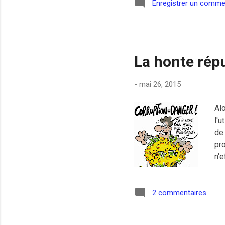
une
Enregistrer un comme
of 
cla
cho
La honte rép
-
mai 26, 2015
Alo
l'u
de 
pr
n'e
dép
2 commentaires