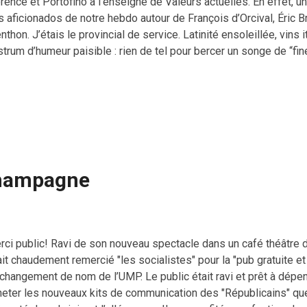
rence et Portofino à l’enseigne de Valeurs actuelles. En effet, u
s aficionados de notre hebdo autour de François d’Orcival, Éric 
thon. J’étais le provincial de service. Latinité ensoleillée, vins 
trum d’humeur paisible : rien de tel pour bercer un songe de “fin
s passagers étaient de bonne compagnie. Tous “de droite”, au se
s représentatifs d’une classe moyenne plutôt à l’abri du besoin. 
 considérations à tonalité économique sur les abus de la fiscalit
idités de notre droit du travail, les gabegies de notre bureaucrati
venaient qu’une cure de libéralisme ne serait pas inopportune, ma
i — de constater que leur souci se polarise prioritairement ...
 champagne
rci public! Ravi de son nouveau spectacle dans un café théâtre 
it chaudement remercié "les socialistes" pour la "pub gratuite et 
 changement de nom de l’UMP. Le public était ravi et prêt à dép
heter les nouveaux kits de communication des "Républicains" que