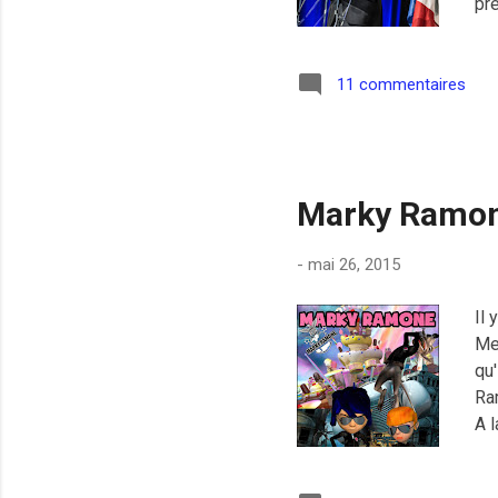
pré
"m
qui
ne
11 commentaires
fai
un 
voi
Marky Ramone
-
mai 26, 2015
Il
Mer
qu'
Ra
A 
Fr
av