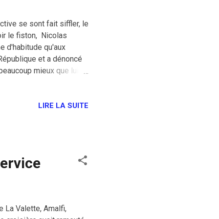
ive se sont fait siffler, le
r le fiston, Nicolas
me d'habitude qu'aux
a République et a dénoncé
t beaucoup mieux que lui
arkozyste, les militants
ns doute préféré. Enfin,
terminé, nous avons
LIRE LA SUITE
le plus idiot de tous les
le demain et les
service
La Valette, Amalfi,