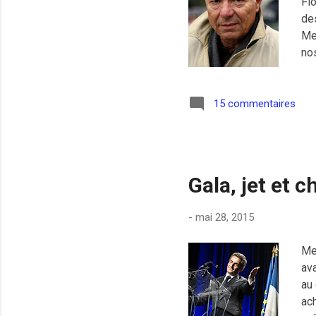
Flo
de
Men
nos
Le
gro
des
15 commentaires
rig
con
rav
Gala, jet et
-
mai 28, 2015
Me
ava
au
ac