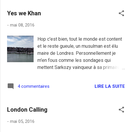
d'ambiance en France. On devra...
carrosseries bien galbées sont tout aussi
Yes we Khan
plaisantes à regarder. Photo: Ava Dae
Photography
-
mai 08, 2016
Hop c'est bien, tout le monde est content
et le reste gueule, un musulman est élu
maire de Londres. Personnellement je
m'en fous comme les sondages qui
mettent Sarkozy vainqueur à sa primaire
truquée qu'il organise. Un musulman fils
de chauffeur de bus à la tête de Londres
LIRE LA SUITE
4 commentaires
c'est ce que la presse nous offre depuis
quelques jours, l'information est limitée
comme la cervelle des Dupont Lajoie qui
London Calling
peuplent ce pays et on ne s’étonnera plus
de la baisse de fréquentation des médias
-
mai 05, 2016
et de la montée du FN, ces médias que je
n'ai d'ailleurs pas suivi du week-end. Le