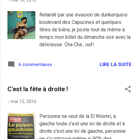
-
mai 16, 2016
des meetings remplis de vieilles biques
qui veulent faire bosser les jeunes jusqu'à
Retardé par une invasion de dunkerquois
leur mort , ils pratiquent la surenchère
boulevard des Capucines et quelques
ultra-libérale pour la pompe à fric de
litres de bière, je poste tout de même à
campagne parce qu'une campagne à la
temps mon billet du dimanche soir avec la
Donald Trump coûte chère, très chère,
délicieuse Cha Cha , ouf!
100.000 euros par mois pour la face de
cul de Le Maire à plusieurs millions de
budget pour le croulant Juppé qui détient
LIRE LA SUITE
6 commentaires
d'ailleurs le record de tous les candidats
pour le chiffre d'affaire de fin de meeting.
A noter que le mis en examen Sarkozy
C'est la fête à droite !
n'e...
-
mai 12, 2016
Personne ne veut de la El Khomri, à
gauche toute c'est une loi de droite et à
droite c'est une loi de gauche, personne
ne s'y retrouve même si 90% des