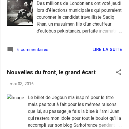
Des millions de Londoniens ont voté jeudi
seul petit plaisir que me procure son
lors d’élections municipales qui pourraient
élection est qu'il doit bien emmerder les
couronner le candidat travailliste Sadiq
stressés du cul affolés par le grand
Khan, un musulman fils d’un chauffeur
remplacement. Quatre jours de soleil, de
d’autobus pakistanais, parfaite incarnation
plage, de bouffe, d'apéros, de vélo (parce
du cosmopolitisme de la capitale
que faut pas déconner non plus) et de
britannique. Je vois de suite que ça gène
loisirs avec mes loulous, c'est tout ce qu'il
LIRE LA SUITE
6 commentaires
en France, un muslim pourrait être maire
me fallait pour de décontracter et me
de Londres. Pourtant quand on y regarde
mettre en joie pour le seul grand pont de
bien, il n'y a pas que la religion, il y a
l'année qu...
Nouvelles du front, le grand écart
surtout un type qui vient de rien ou
presque et un autre qui est né avec une
-
mai 03, 2016
cuiller en argent dans la bouche, c'est
aussi simple que ça. Pas besoin d'admirer
Le billet de Jegoun m'a inspiré pour le titre
le Ku Klux Klan et d'être partisan du Front
mais pas tout à fait pour les mêmes raisons
National pour en faire un billet de merde
que lui, au passage je fais la bise à l'ami Juan
quand on est raisonable. Mais le gars, en
qui restera mon idole pour tout le boulot qu'il a
lien exceptionnellement, ne se pose
accompli sur son blog Sarkofrance pendant
jamais les bonnes questions du haut de