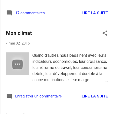
des années. Les choses ont bien changé
sa petite banlieue bourgeoise et
depuis quelques mois et l'ambiance est
tranquille.
LIRE LA SUITE
17 commentaires
devenu un peu délétère, la faute à la droite, à
la gauche et à la gauche de la gauche. Il y a
80 ans, le Front populaire, coalition des
Mon climat
socialistes, communistes et radicaux, gagne
les législatives et porte au pouvoir Léon Blum
-
mai 02, 2016
qui met en oeuvre un programme social sans
précédent et des réformes historiques
Quand d'autres nous bassinent avec leurs
comme les congés payés et la semaine de 40
indicateurs économiques, leur croissance,
heures pour tous. Des réformes que la droite
leur réforme du travail, leur consumérisme
voudraient détruire, des réformes qui
débile, leur développement durable à la
n'auraient jamais existé si la droite était restée
sauce multinationale, leur marge
au pouvoir à l'époque. Le gouvernement
opérationnelle, leur nucléaire, leur mazout,
propose une loi Travail qui est loin d'être
leur pollution et leur "c'était mieux avant",
parfaite mais il est clair qu'avec l'évolution de
LIRE LA SUITE
Enregistrer un commentaire
l'acteur Jacques Gamblin, avec son
la forme du travail...
magnifique discours dans le cadre du
Parlement sensible des écrivains, lors de