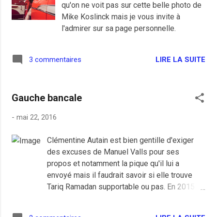
qu'on ne voit pas sur cette belle photo de
vidant les cuves inutilement. J'en ai vu
Mike Koslinck mais je vous invite à
des benêts faire le plein alors qu'ils
l'admirer sur sa page personnelle.
doivent le vider en six mois, des retraités,
des étudiants boutonneux en voiture de
kéké, des bonnes femmes qui ne vont
LIRE LA SUITE
3 commentaires
pas aller plus loin qu'au supermarché du
coin et tout plein d'autres emmerdeurs
avec des bidons pour leur...
Gauche bancale
-
mai 22, 2016
Clémentine Autain est bien gentille d'exiger
des excuses de Manuel Valls pour ses
propos et notamment la pique qu'il lui a
envoyé mais il faudrait savoir si elle trouve
Tariq Ramadan supportable ou pas. En 2015
son mouvement Ensemble! avait pourtant
appelé à se rendre à un meeting de Tariq