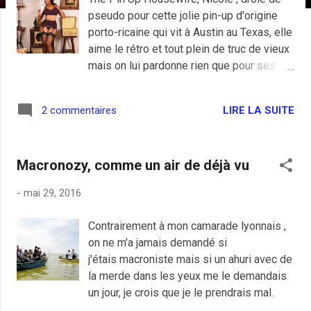
e
pseudo pour cette jolie pin-up d'origine
s
porto-ricaine qui vit à Austin au Texas, elle
aime le rétro et tout plein de truc de vieux
mais on lui pardonne rien que pour ses
guiboles. Photo: Soliz Images
Photography
LIRE LA SUITE
2 commentaires
Macronozy, comme un air de déjà vu
-
mai 29, 2016
Contrairement à mon camarade lyonnais ,
on ne m'a jamais demandé si
j'étais macroniste mais si un ahuri avec de
la merde dans les yeux me le demandais
un jour, je crois que je le prendrais mal.