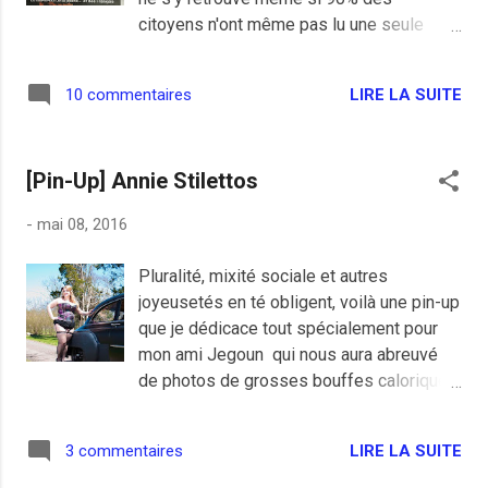
citoyens n'ont même pas lu une seule
ligne du projet. Le français n'a jamais été
autant râleur qu'en ce moment et je vais
LIRE LA SUITE
10 commentaires
m'y mettre, je me demande d'ailleurs si la
pluie que je me suis pris dans la tronche
en allant à Versailles à vélo ce soir n'était
[Pin-Up] Annie Stilettos
pas de la faute de Hollande. Bon, on rigole
de la gauche et de sa loi trop "libérale"
-
mai 08, 2016
mais la droite va nous montrer en 2017 ce
qu'est la dilatation des sphincters à la
Pluralité, mixité sociale et autres
sauce Thatcher. La gauche implose pour
joyeusetés en té obligent, voilà une pin-up
cause de "dérive néolibérale"? Ce n'est
que je dédicace tout spécialement pour
rien à côté de ce que Alain Juppé et la
mon ami Jegoun qui nous aura abreuvé
droite préparent . Alain Juppé, le
de photos de grosses bouffes caloriques
renouveau pour les amnésiques. Et le
tout le week-end sur son blog et son
torche-cul Valeurs actuelles refait même
Facebook. Ceci dit, je n'ai absolument rien
l'histoire avec une voiture d'ouvrier de
LIRE LA SUITE
3 commentaires
contre les rondeurs et la charmante Annie
droite en feu en couverture, drôle
Stilettos nous prouve que les