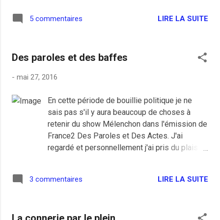
LIRE LA SUITE
5 commentaires
Des paroles et des baffes
-
mai 27, 2016
En cette période de bouillie politique je ne
sais pas s'il y aura beaucoup de choses à
retenir du show Mélenchon dans l'émission de
France2 Des Paroles et Des Actes. J'ai
regardé et personnellement j'ai pris du plaisir
à voir les têtes de nœud que sont Pujadas,
Saint-Cricq et Lenglet se prendre des baffes
LIRE LA SUITE
3 commentaires
qu'ils méritent depuis des années après pour
le débat politique on repassera sur l'intérêt
d'une telle émission que même Patrick
La connerie par le plein
Sébastien pourrait animer. Le fossé est