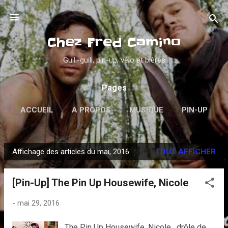
Accéder au contenu principal
Chez Fred Camino
Guili-guili, pin-up, vélo et bières
Pages
ACCUEIL
A PROPOS
MUSIQUE
PIN-UP
PSYCHOBILLY
VINYLES
PLUS…
Affichage des articles du mai, 2016
TOUT AFFICHER
DANS LA GUEULE
A
r
[Pin-Up] The Pin Up Housewife, Nicole
t
i
-
mai 29, 2016
c
l
The Pin Up Housewife, Nicole , drôle de