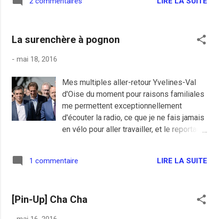
LIRE LA SUITE
2 commentaires
Ramadan, au nom du combat contre
l'islamophobie. Je suis d'accord avec Manuel
Valls sur le coup, si être contre l'islamophobie
La surenchère à pognon
c'est de caresser dans le sens du poil de la
barbe n'importe quel islamiste pour avoir le
-
mai 18, 2016
sentiment d'avoir le cul propre c'est très con. Il
y a une gauche qui préfère se battre avec les
Mes multiples aller-retour Yvelines-Val
intégristes pour mieux faire monter l'extrême
d'Oise du moment pour raisons familiales
droite avait dit Caroline Fourest (je crois), elle
me permettent exceptionnellement
avait raison. Il y a vraiment une gauche à la
d'écouter la radio, ce que je ne fais jamais
ramasse dans ce pays.
en vélo pour aller travailler, et le reportage
de France Info de ce matin sur les
primaires des Républicains m'ont rassuré
LIRE LA SUITE
1 commentaire
sur une chose (j'avais un doute): les
candidats de droite ne cherchent pas le
vote des français, ils cherchent du
[Pin-Up] Cha Cha
pognon. Mais comme leurs idées de
merde ne dépassaient le troisième rang