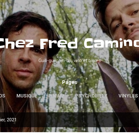
Accéder au contenu principal
Chez Fred Camin
Guili-guili, pin-up, vélo et bières
Pages
OS
MUSIQUE
PIN-UP
PSYCHOBILLY
VINYLES
ier, 2021