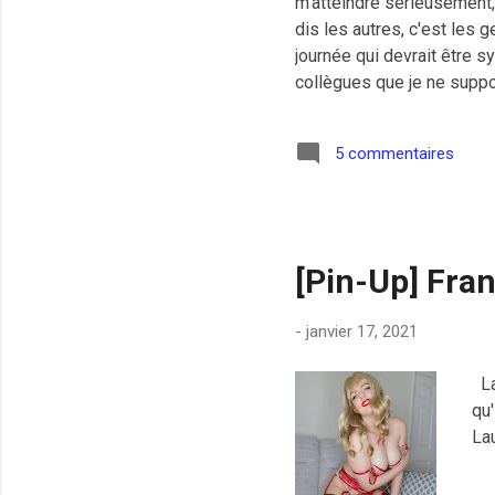
m'atteindre sérieusement, 
dis les autres, c'est les 
journée qui devrait être s
collègues que je ne supp
trouve le temps long par
de nouveau variant et la ré
5 commentaires
Je pense que le gouvernem
je vois les opposants scep
[Pin-Up] Fran
-
janvier 17, 2021
La 
qu'
Lau