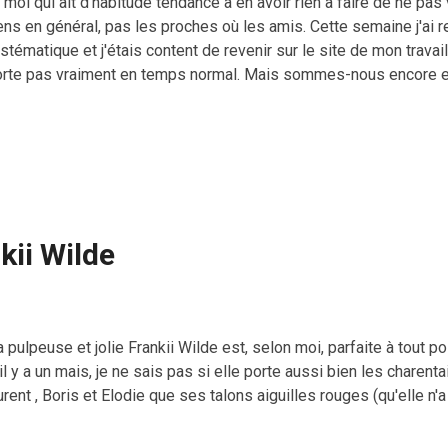
moi qui ait d'habitude tendance à en avoir rien à faire de ne pas 
gens en général, pas les proches où les amis. Cette semaine j'ai r
ystématique et j'étais content de revenir sur le site de mon trava
orte pas vraiment en temps normal. Mais sommes-nous encore 
ce que je commence à être pessimiste, entre les annonces du go
alité des chiffres, plus de 70000 morts en France, il n'y a pas de 
ent fait ce qu'il peut et il communique comme il peut, il pourrai
tiques ou critiques je me dis qu...
kii Wilde
pulpeuse et jolie Frankii Wilde est, selon moi, parfaite à tout p
il y a un mais, je ne sais pas si elle porte aussi bien les char
rent , Boris et Elodie que ses talons aiguilles rouges (qu'elle n'a 