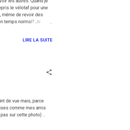
voir les autres. Quand je
epris le vélotaf pour une
il, même de revoir des
en temps normal? Je
uvernement, les rumeurs
raison d'avoir la patate.
LIRE LA SUITE
t mieux faire mais quand
oint de vue mais, parce
entaises comme mes amis
pas sur cette photo) ...