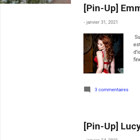
[Pin-Up] Emm
i
c
-
janvier 31, 2021
l
e
Sub
s
es
d'i
fin
3 commentaires
[Pin-Up] Lucy