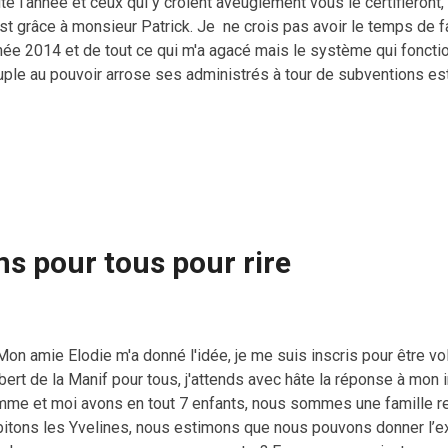
te l'année et ceux qui y croient aveuglement vous le certifieront,
st grâce à monsieur Patrick. Je ne crois pas avoir le temps de fa
née 2014 et de tout ce qui m'a agacé mais le système qui foncti
uple au pouvoir arrose ses administrés à tour de subventions e
plus dans la politique. Le pire, je pense, et c'est le but des deux 
la majorité des 65000 habitants, les vieux cons surtout, qui se 
deaux et avantages offerts grâce aux 250 millions d'euros de bu
n que leur confort individuel. En 2020, les prochaines municipales 
gretter les 730 millions d'euros de dettes . Ils penseront aussi
 gèlent ailleurs et à l'au...
s pour tous pour rire
n amie Elodie m'a donné l'idée, je me suis inscris pour être vol
ert de la Manif pour tous, j'attends avec hâte la réponse à mon 
mme et moi avons en tout 7 enfants, nous sommes une famille 
bitons les Yvelines, nous estimons que nous pouvons donner l’e