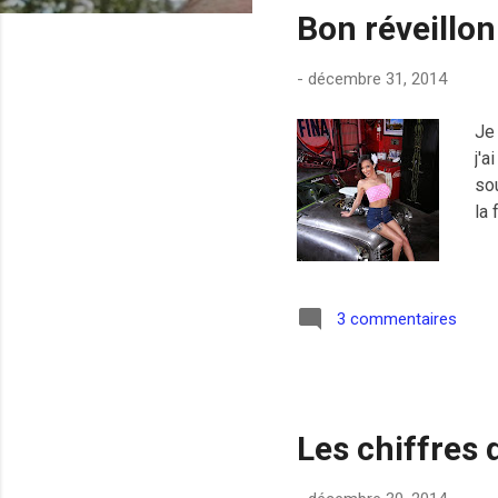
Bon réveillon
i
c
-
décembre 31, 2014
l
e
Je 
s
j'a
so
la
3 commentaires
Les chiffres 