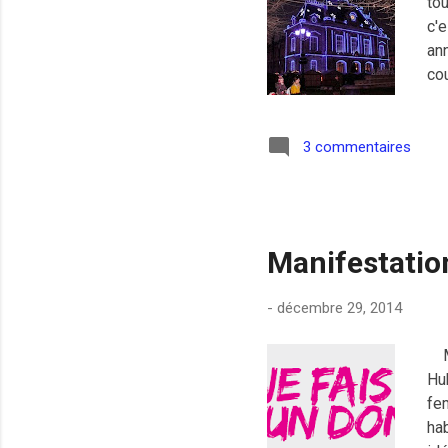
tou
c'e
an
co
le 
de 
ca
3 commentaires
loi
re
les
Manifestation
-
décembre 29, 2014
Mo
Hub
fe
ha