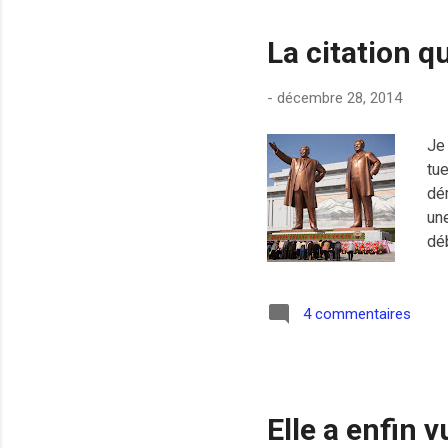
La citation qu
-
décembre 28, 2014
Je 
tue
dé
un
dé
4 commentaires
Elle a enfin v