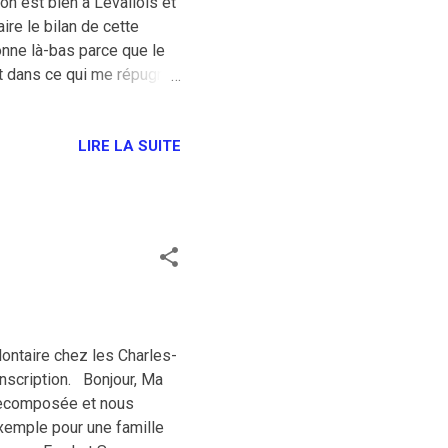
 on est bien à Levallois et
ire le bilan de cette
onne là-bas parce que le
st dans ce qui me répugne
truands, est la complicité
contentent des multiples
dget annuel sans voir plus
LIRE LA SUITE
auront lieu et ils pourront
 aux plus désœuvrés qui se
ontaire chez les Charles-
inscription. Bonjour, Ma
recomposée et nous
xemple pour une famille