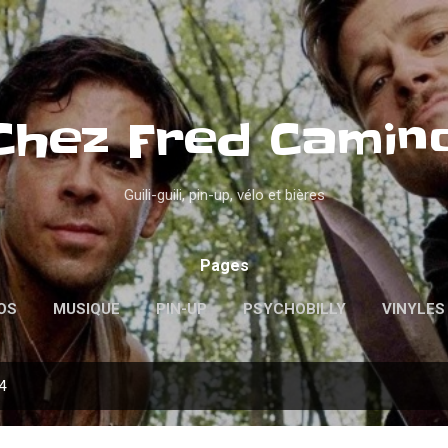
Accéder au contenu principal
Chez Fred Camin
Guili-guili, pin-up, vélo et bières
Pages
OS
MUSIQUE
PIN-UP
PSYCHOBILLY
VINYLES
4