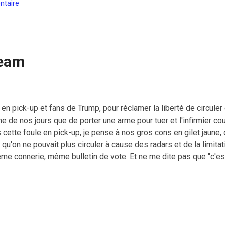
ntaire
ream
 en pick-up et fans de Trump, pour réclamer la liberté de circuler
 de nos jours que de porter une arme pour tuer et l'infirmier c
 cette foule en pick-up, je pense à nos gros cons en gilet jaune,
, qu'on ne pouvait plus circuler à cause des radars et de la limita
Même connerie, même bulletin de vote. Et ne me dite pas que "c'es
and the toll Covid is taking in Colorado, stood up and peacefull
 I had join them. pic.twitter.com/iJnNcqZxSv — Marc Zenn (@Mar