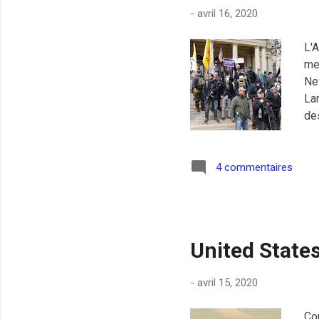
-
avril 16, 2020
L'
me 
Ne
Lan
de
dég
co
Ra
4 commentaires
Co
United States
-
avril 15, 2020
Co