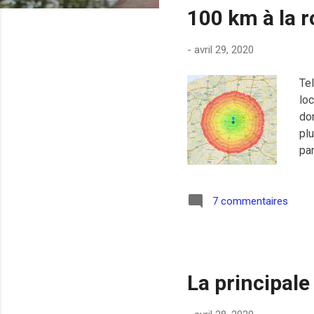
100 km à la 
i
c
-
avril 29, 2020
l
e
Tel
s
loc
don
plu
par
ave
Pou
rés
7 commentaires
par
dép
La principal