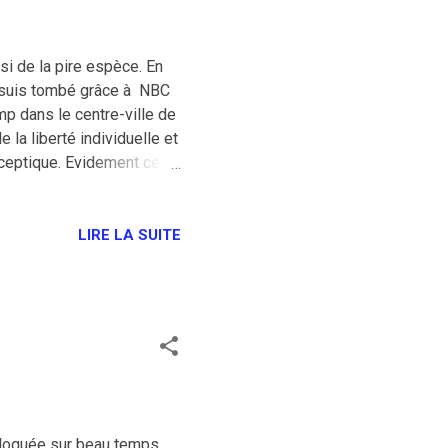
i de la pire espèce. En
je suis tombé grâce à NBC
mp dans le centre-ville de
 la liberté individuelle et
-sceptique. Evidement ces
 les drapeaux Trump,
re que le professeur
ment dommage que le
LIRE LA SUITE
bloquée sur beau temps