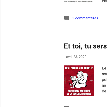
enf
de 
et
c'e
3 commentaires
Bre
qu
po
Et toi, tu ser
-
avril 23, 2020
Le 
no
pol
ne 
de