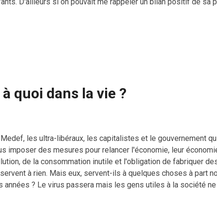
ants. D'ailleurs si on pouvait me rappeler un bilan positif de sa 
carrière politique parce que je ne m'en souviens pas. Les politi
 après les grands loosers classiques dont Valls , Sarkozy et Ca
st vrai) se proposent pour sauver la France. J'en ris mais ça dev
f pour rire, une belle opération de communication sur les masque
e la France entière pleure: Montrer son visage aux caméras pour
rter un masque correcteme...
s à quoi dans la vie ?
Medef, les ultra-libéraux, les capitalistes et le gouvernement qu
us imposer des mesures pour relancer l'économie, leur économie, 
lution, de la consommation inutile et l'obligation de fabriquer d
servent à rien. Mais eux, servent-ils à quelques choses à part no
s années ? Le virus passera mais les gens utiles à la société ne