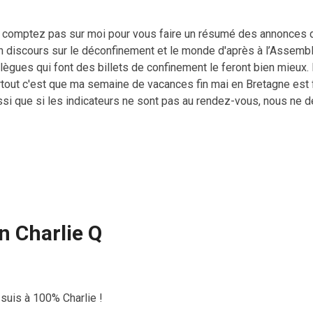
 comptez pas sur moi pour vous faire un résumé des annonces d
n discours sur le déconfinement et le monde d'après à l’Assembl
lègues qui font des billets de confinement le feront bien mieux.
tout c'est que ma semaine de vacances fin mai en Bretagne est fou
ssi que si les indicateurs ne sont pas au rendez-vous, nous ne 
, alors je compte sur vous. Par contre, à l'image de ce genre de 
mpiste en bagnole, tout ceux qui se foutent de autres et qui risq
jouant aux rebelles peuvent aller crever en toute liberté dans leu
sible, pour le bien de l'humanité.
n Charlie Q
suis à 100% Charlie !