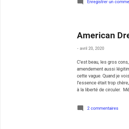
Enregistrer un comme
American D
-
avril 20, 2020
C'est beau, les gros cons,
amendement aussi légitime
cette vague. Quand je vois
l'essence était trop chère
à la liberté de circuler. 
who have witnessed first h
is how they were treated.
2 commentaires