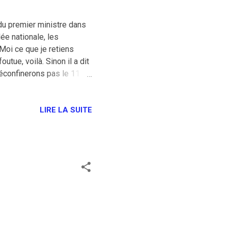
u premier ministre dans
ée nationale, les
 Moi ce que je retiens
tue, voilà. Sinon il a dit
déconfinerons pas le 11
crétin libéral-mongolito-
uent de propager le virus
r trou le plus rapidement
LIRE LA SUITE