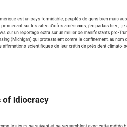
Amérique est un pays formidable, peuplés de gens bien mais auss
promenant sur les sites d'infos américains, j'en parlais hier , 
ws sur un reportage extra sur un millier de manifestants pro-Tru
sing (Michigan) qui protestaient contre le confinement, au nom de
s affirmations scientifiques de leur crétin de président climato
énérés avaient sorti leur gros pick-up, celui des « rollin' coal »,
nfédérés et les armes, ne manquer que les croix gammées. Et di
oult a des sensibilités communes avec ces merdes. C'est vrai
vid-19 ne choisit pas ses victimes. Nazi Trumps Fuck Off .
 of Idiocracy
mme les jours se suivent et se ressemblent avec cette météo 