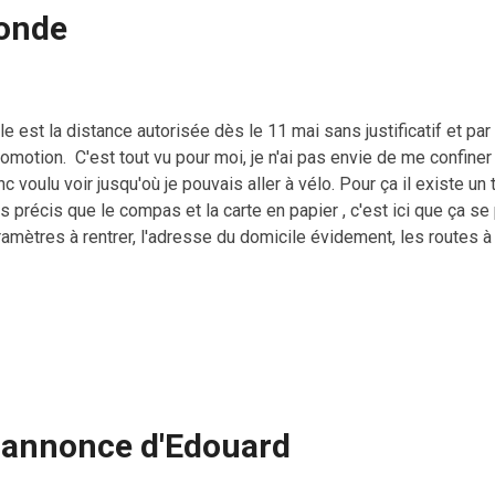
ronde
le est la distance autorisée dès le 11 mai sans justificatif et p
omotion. C'est tout vu pour moi, je n'ai pas envie de me confiner
c voulu voir jusqu'où je pouvais aller à vélo. Pour ça il existe u
s précis que le compas et la carte en papier , c'est ici que ça se
amètres à rentrer, l'adresse du domicile évidement, les routes à 
c des Gilets Jaunes imbibés (je déconne) et les intervalles de d
r les drogués au mazout, on peut aussi choisir la voiture, j'ai d'
ultats avec le vélo et la voiture par curiosité et il n'y a quasime
tant de chez moi. A noter que le site fonctionne en remplaçant l
lacement et c'est assez intéressant pour ceux qui envisagent un f
e annonce d'Edouard