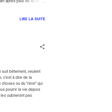
part après plus de 40 ans
ques essayent de survivre,
mbadélis (humour mais
ient vraiment pénible.
LIRE LA SUITE
s (à l'image du reste)
 une opération de comm' >
i suit bêtement, veulent
c'est à dire de la
es choses ou du "rêve" qui
us pourrir la vie depuis
 les oublieront pas.