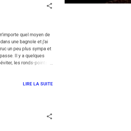
ar n'importe quel moyen de
 dans une bagnole et j'ai
n truc un peu plus sympa et
 passe. Il y a quelques
éviter, les ronds-points
istance pour l'esthétique.
ailleurs comparé les
nt pas de différences en
LIRE LA SUITE
a distance par un temps de
utur vélotaf. ...