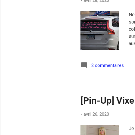
-
avril 28, 2020
Ne
so
col
sur
au
mai
tru
en 
2 commentaires
pos
[Pin-Up] Vixe
-
avril 26, 2020
Je 