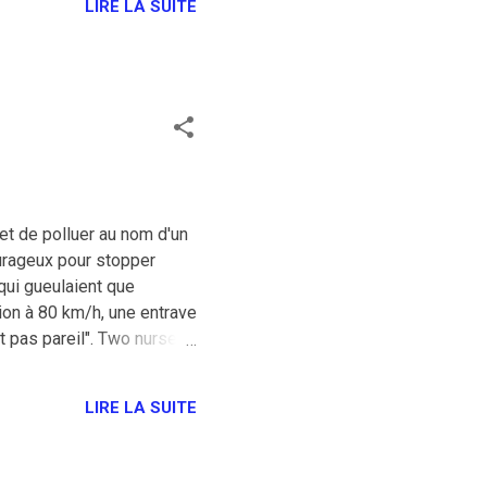
LIRE LA SUITE
 et de polluer au nom d'un
ourageux pour stopper
 qui gueulaient que
tion à 80 km/h, une entrave
t pas pareil". Two nurses,
y counter protested. Here
cZenn) April 19, 2020
LIRE LA SUITE