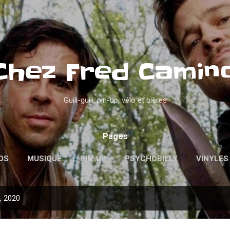
Accéder au contenu principal
Chez Fred Camin
Guili-guili, pin-up, vélo et bières
Pages
OS
MUSIQUE
PIN-UP
PSYCHOBILLY
VINYLES
l, 2020