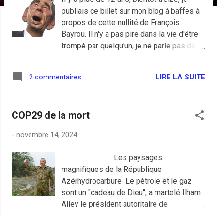
e
publiais ce billet sur mon blog à baffes à
s
propos de cette nullité de François
Bayrou. Il n'y a pas pire dans la vie d'être
trompé par quelqu'un, je ne parle pas des
couples mais des amis ou des valeurs
dans lesquels on croit. François Bayrou
LIRE LA SUITE
2 commentaires
est en passe de devenir le traite d'une
partie de son électorat et c'est par la
presse qu'on l'apprend. On savait déjà le
COP29 de la mort
candidat de la droite molle plus proche de
Sarkozy que de Hollande, sinon il serait
-
novembre 14, 2024
candidat du centre de la gauche molle
mais quand on écoutait ses discours
Les paysages
critiques presque sincères contre le
magnifiques de la République
président, on pouvait y croire. Une
Azérhydrocarbure Le pétrole et le gaz
troisième voie, pourquoi pas.
sont un "cadeau de Dieu", a martelé Ilham
Personnellement je fais parti des gens
Aliev le président autoritaire de
qui pensent que les centristes ne servent
l'Azerbaïdjan membre de l'ONU, de