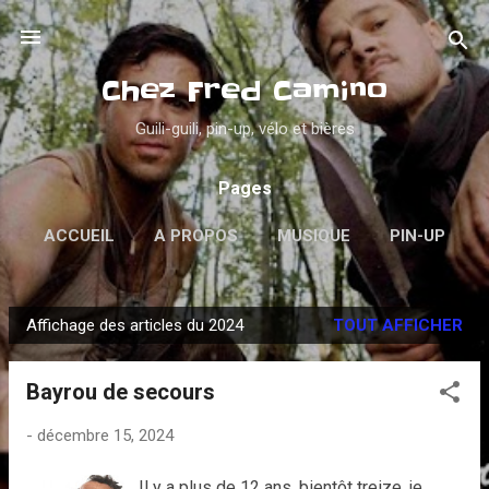
Accéder au contenu principal
Chez Fred Camino
Guili-guili, pin-up, vélo et bières
Pages
ACCUEIL
A PROPOS
MUSIQUE
PIN-UP
PSYCHOBILLY
VINYLES
PLUS…
Affichage des articles du 2024
TOUT AFFICHER
DANS LA GUEULE
A
r
Bayrou de secours
t
i
-
décembre 15, 2024
c
l
Il y a plus de 12 ans, bientôt treize, je