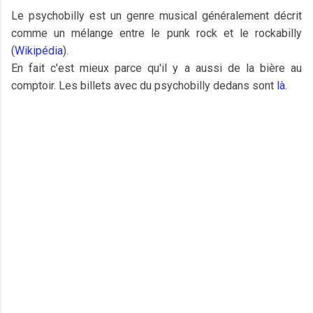
Le psychobilly est un genre musical généralement décrit
comme un mélange entre le punk rock et le rockabilly
(
Wikipédia
).
En fait c'est mieux parce qu'il y a aussi de la bière au
comptoir. Les billets avec du psychobilly dedans sont
là
.
C
o
m
m
e
n
t
a