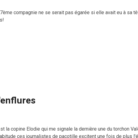
7ème compagnie ne se serait pas égarée si elle avait eu à sa têt
is!
'enflures
est la copine Elodie qui me signale la dernière une du torchon V
abitude ces journalistes de pacotille excitent une fois de plus l'é