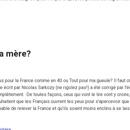
illée-à-la-plage sont parfaites et tombent à point après la polémi
les sont tellement parfaites qu'on se demande si c'est vraiment
en pourquoi cette dame seule se retrouve idéalement en train de 
r des galets inconfortables et sans un minimum d'affaire de p
 le photographe en embuscade n'attendait pas le bon moment. "Si
ges, c’est que t’es en train de virer facho...
ta mère?
us pour la France comme en 40 ou Tout pour ma gueule? Il faut cr
re écrit par Nicolas Sarkozy (ne rigolez pas!) a été corrigé par l
plètement. De toutes façons, ceux qui vont le lire vont y croire,
uhaitent que les Français ouvrent les yeux pour s'apercevoir que
able de relever la France et qu'ils soient moins enclins à se lai
dias gauchistes comme BFM TV ou TF1. Pour le bilan de Sarkozy, 
rkofrance pour se souvenir et pour les médias gauchistes, envo
testation à Vincent Bolloré l'affreux patron communiste.
ntaire