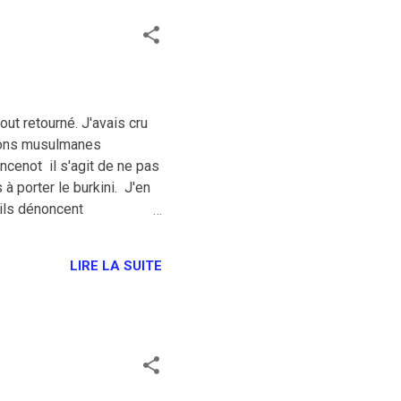
out retourné. J'avais cru
ions musulmanes
ncenot il s'agit de ne pas
à porter le burkini. J'en
'ils dénoncent
à disposer librement de
. Si on m'avait parié il y
LIRE LA SUITE
t être d'accord avec
vision du droit des