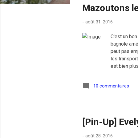
Mazoutons les
i
c
-
août 31, 2016
l
e
C'est un bon
s
bagnole amé
peut pas empê
les transpor
est bien plu
solution cyc
bon pour les
10 commentaires
souhaite la 
[Pin-Up] Eve
-
août 28, 2016