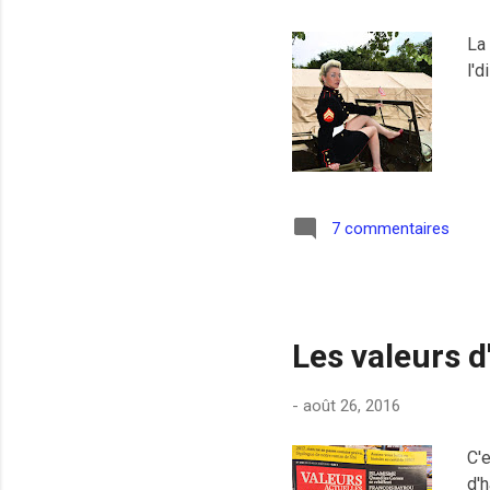
La 
l'd
7 commentaires
Les valeurs d
-
août 26, 2016
C'
d'h