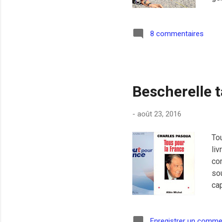
hab
el
bi
8 commentaires
su
si
ima
Bescherelle 
-
août 23, 2016
To
liv
com
so
cap
mé
Sa
pro
Enregistrer un comme