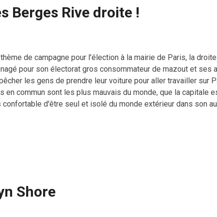
 Berges Rive droite !
 thème de campagne pour l'élection à la mairie de Paris, la droit
nagé pour son électorat gros consommateur de mazout et ses a
cher les gens de prendre leur voiture pour aller travailler sur Pa
ts en commun sont les plus mauvais du monde, que la capitale es
s confortable d'être seul et isolé du monde extérieur dans son au
lable, et puis quoi encore? Le Raymond ne roule que le dimanche,
 écolos. Alors à quoi bon vouloir rendre les Berges Rive droite
gauche ringarde, franchement? Tss, tss.
lyn Shore