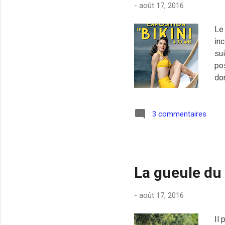
-
août 17, 2016
Le 
inc
sui
pos
don
isl
et 
ma
3 commentaires
dé
jeu
Ma
La gueule du 
-
août 17, 2016
Il 