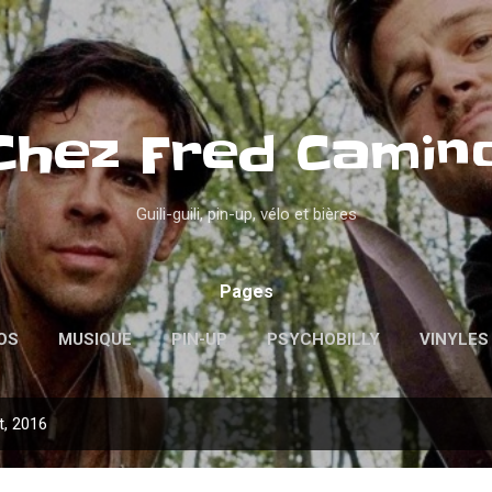
Accéder au contenu principal
Chez Fred Camin
Guili-guili, pin-up, vélo et bières
Pages
OS
MUSIQUE
PIN-UP
PSYCHOBILLY
VINYLES
t, 2016