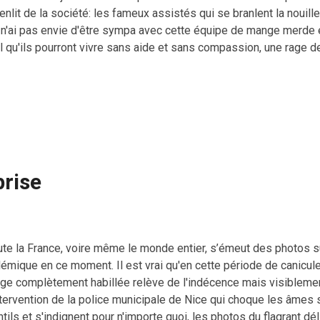
enlit de la société: les fameux assistés qui se branlent la nouille
 n'ai pas envie d'être sympa avec cette équipe de mange merde et
l qu'ils pourront vivre sans aide et sans compassion, une rage d
gence, un licenciement abusif voire même un décès. Qu'ils me do
etière et l'emplacement du membre de la famille, j'irais pisser 
prise
ute la France, voire même le monde entier, s’émeut des photos s
lémique en ce moment. Il est vrai qu'en cette période de canicul
age complètement habillée relève de l'indécence mais visiblemen
intervention de la police municipale de Nice qui choque les âmes
tils et s'indignent pour n'importe quoi, les photos du flagrant d