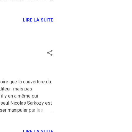
que burkini. D'ailleurs
 un hasard, on se demande
faire semblant de ronfler
LIRE LA SUITE
lage, on se demande même
 t’es pas choqué par ces
oire que la couverture du
'éditeur mais pas
 il y en a même qui
 seul Nicolas Sarkozy est
sser manipuler par les
il suffit d'aller chez
yer un mail de
LIRE LA SUITE