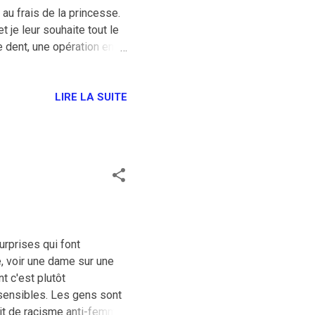
 au frais de la princesse.
 je leur souhaite tout le
e dent, une opération en
nnent l'adresse du
sur la tombe pour arroser
LIRE LA SUITE
urprises qui font
e, voir une dame sur une
t c'est plutôt
 sensibles. Les gens sont
élit de racisme anti-femme-