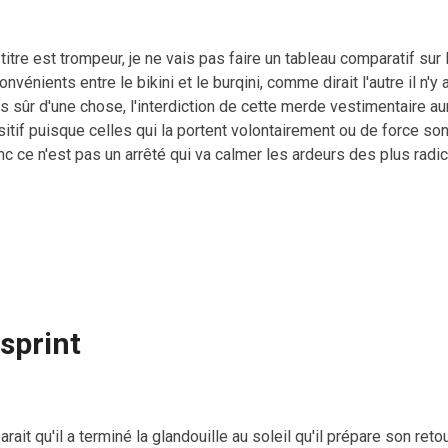
titre est trompeur, je ne vais pas faire un tableau comparatif sur
onvénients entre le bikini et le burqini, comme dirait l'autre il n'y
s sûr d'une chose, l'interdiction de cette merde vestimentaire au
itif puisque celles qui la portent volontairement ou de force son
c ce n'est pas un arrêté qui va calmer les ardeurs des plus radi
amophobe, chacun fait ce qu'il veut dans sa vie privée, mais je su
le prosélytisme, et je dois reconnaître que la vue d'une burqini d
fia religieuse me chagrine un peu, surtout après avoir vu les j
tenues par les gentils et pacifistes religieux de Boko Haram. J
nes femmes iraient se torcher le cul avec plaisir dans une burqini
intenant que des perso...
sprint
parait qu'il a terminé la glandouille au soleil qu'il prépare son reto