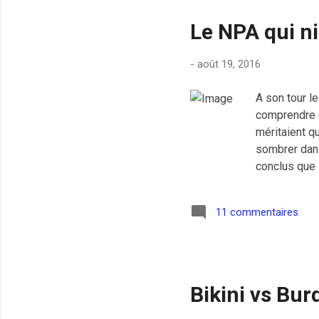
Le NPA qui n
-
août 19, 2016
A son tour le
comprendre 
méritaient q
sombrer dans 
conclus que 
l’instrument
leur corps co
11 commentaires
a quelques an
certaines no
femmes, j'aur
Bikini vs Bur