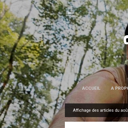
ACCUEIL
A PROP
Affichage des articles du aoû
A
r
t