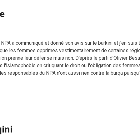
ie
 NPA a communiqué et donné son avis sur le burkini et j'en suis t
que les femmes opprimés vestimentairement de certaines rég
u'on prenne leur défense mais non. D'après le parti d'Olivier Besa
l'islamophobie en critiquant le droit ou l'obligation des femmes 
les responsables du NPA n'ont aussi rien contre la burqa puisqu
alisation des droits des femmes et défend le droit des femmes 
ntre tous ceux qui veulent les forcer à se couvrir ou à se découvrir
nées qu'un jour le NPA, parti politique plutôt anti-religieux, allai
rmes et règles doctrinales des salafistes au nom d'une nouvelle 
ais misé sans risq...
qini