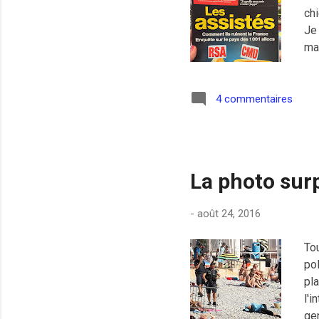
chi
Je
ma
ur
cim
ça.
4 commentaires
La photo sur
-
août 24, 2016
To
po
pl
l'
gen