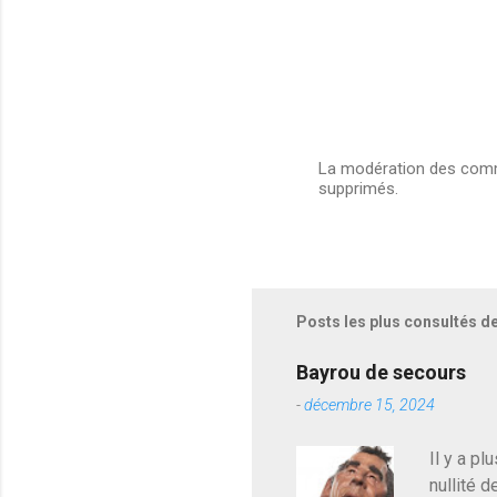
La modération des comme
supprimés.
E
n
r
e
g
i
s
Posts les plus consultés d
t
r
e
Bayrou de secours
r
-
décembre 15, 2024
u
n
c
Il y a pl
o
nullité d
m