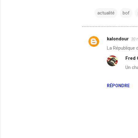
actualité
bof
kalondour
30 
C
La République d
o
Fred
m
Un ch
m
e
n
RÉPONDRE
t
a
i
r
e
s