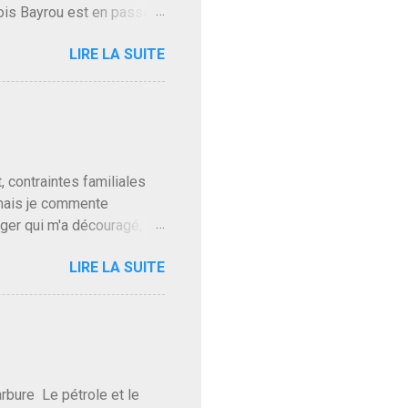
ois Bayrou est en passe
'on l'apprend. On savait
LIRE LA SUITE
, sinon il serait candidat
ques presque sincères
. Personnellement je fais
t pour accéder à la cantine
ns en Normandie. Bayrou
t, contraintes familiales
 mais je commente
gger qui m'a découragé,
Trump le débile revient au
LIRE LA SUITE
oit des troupes de Kim Mes
 l'intifada mondiale après
on de Netanyahu qui n'en
as franchement lui en
'exploser la gueule de
e Le pétrole et le