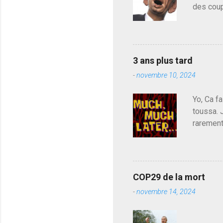
m
des coup
e
de deveni
n
déjà le 
t
a
du centr
i
contre l
r
3 ans plus tard
parti de
e
-
novembre 10, 2024
de l'Ass
est décou
Yo, Ca fa
toussa. 
rarement
j'avoue.
pouvoir,
Couilles
leur atte
COP29 de la mort
demandai
-
novembre 14, 2024
vouloir,
celui qu
Les pa