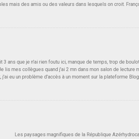
les mais des amis ou des valeurs dans lesquels on croit. Franç
r le traite d'une partie de son électorat et c'est par la presse qu
candidat de la droite molle plus proche de Sarkozy que de Hollande
e de la gauche molle mais quand on écoutait ses discours criti
e président, on pouvait y croire. Une troisième voie, pourquoi pas
s gens qui pensent que les centristes ne servent à rien mis à par
emblée ou du Sénat. Ou assister au débarquement des américai
vert au grand jour, on sait maintenant que l'UMP lui fout la paix...
it 3 ans que je n'ai rien foutu ici, manque de temps, trop de boulo
Je lis mes collègues quand j'ai 2 mn dans mon salon de lecture
, j'ai eu un problème d'accès à un moment sur la plateforme Blo
 3 ans plus tard il s'en est passé des choses, aujourd'hui Donald 
 Vlad Poutine qui a déclaré la guerre à l'Europe via l'Ukraine reç
 Un, Les islamistes de la religion de paix et d'amour déclenchent
ntat du 7 octobre. Il est vrai que les suites rendues par l'autre c
t pas plus sont un tantinet excessif . Quelque part je ne peux p
 quand un attentat touche ton pays avec 1700 morts, tu as envie d
i a fait ça. Donc, nous avons dans ce monde, Les gens ...
ysages magnifiques de la République Azérhydrocarbur