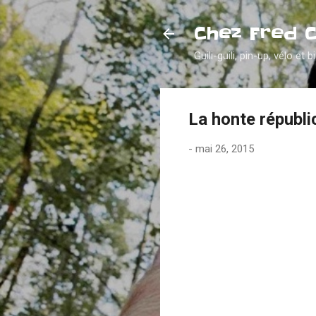
Chez Fred 
Guili-guili, pin-up, vélo et b
La honte républi
-
mai 26, 2015