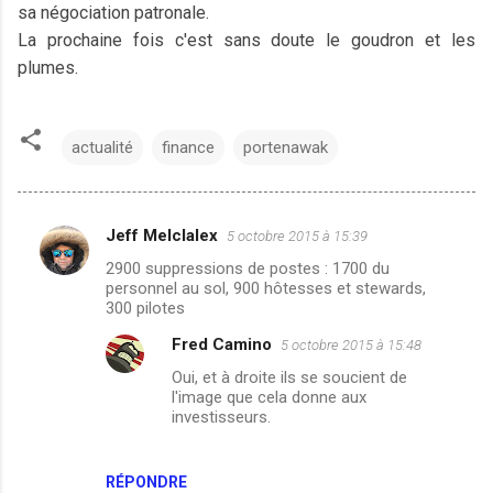
sa négociation patronale.
La prochaine fois c'est sans doute le goudron et les
plumes.
actualité
finance
portenawak
Jeff Melclalex
5 octobre 2015 à 15:39
C
2900 suppressions de postes : 1700 du
o
personnel au sol, 900 hôtesses et stewards,
m
300 pilotes
m
Fred Camino
5 octobre 2015 à 15:48
e
Oui, et à droite ils se soucient de
l'image que cela donne aux
n
investisseurs.
t
a
RÉPONDRE