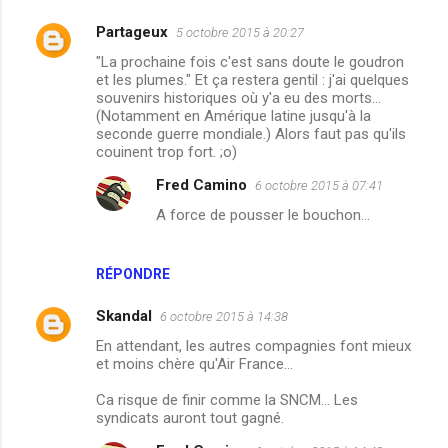
i
r
Partageux
5 octobre 2015 à 20:27
e
"La prochaine fois c'est sans doute le goudron
et les plumes." Et ça restera gentil : j'ai quelques
s
souvenirs historiques où y'a eu des morts...
(Notamment en Amérique latine jusqu'à la
seconde guerre mondiale.) Alors faut pas qu'ils
couinent trop fort. ;o)
Fred Camino
6 octobre 2015 à 07:41
A force de pousser le bouchon...
RÉPONDRE
Skandal
6 octobre 2015 à 14:38
En attendant, les autres compagnies font mieux
et moins chère qu'Air France...
Ca risque de finir comme la SNCM... Les
syndicats auront tout gagné.