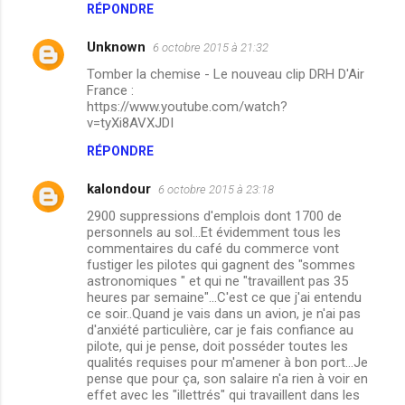
RÉPONDRE
Unknown
6 octobre 2015 à 21:32
Tomber la chemise - Le nouveau clip DRH D'Air
France :
https://www.youtube.com/watch?
v=tyXi8AVXJDI
RÉPONDRE
kalondour
6 octobre 2015 à 23:18
2900 suppressions d'emplois dont 1700 de
personnels au sol...Et évidemment tous les
commentaires du café du commerce vont
fustiger les pilotes qui gagnent des "sommes
astronomiques " et qui ne "travaillent pas 35
heures par semaine"...C'est ce que j'ai entendu
ce soir..Quand je vais dans un avion, je n'ai pas
d'anxiété particulière, car je fais confiance au
pilote, qui je pense, doit posséder toutes les
qualités requises pour m'amener à bon port...Je
pense que pour ça, son salaire n'a rien à voir en
effet avec les "illettrés" qui travaillent dans les