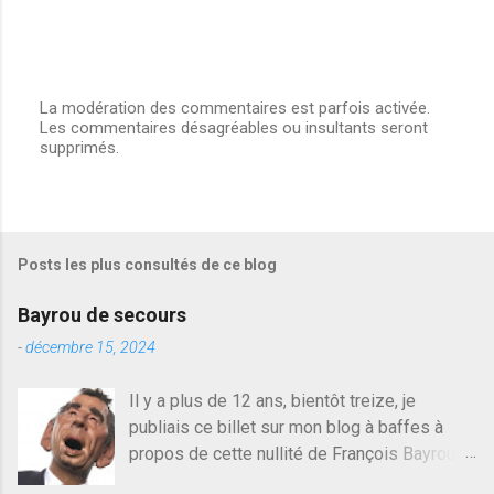
La modération des commentaires est parfois activée.
Les commentaires désagréables ou insultants seront
E
supprimés.
n
r
e
g
i
s
Posts les plus consultés de ce blog
t
r
e
Bayrou de secours
r
u
-
décembre 15, 2024
n
c
Il y a plus de 12 ans, bientôt treize, je
o
publiais ce billet sur mon blog à baffes à
m
m
propos de cette nullité de François Bayrou. Il
e
n'y a pas pire dans la vie d'être trompé par
n