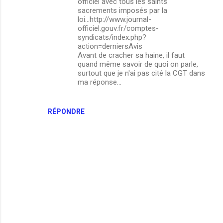
officiel avec tous les saints
sacrements imposés par la
loi...http://www.journal-
officiel.gouv.fr/comptes-
syndicats/index.php?
action=derniersAvis
Avant de cracher sa haine, il faut
quand même savoir de quoi on parle,
surtout que je n'ai pas cité la CGT dans
ma réponse...
RÉPONDRE