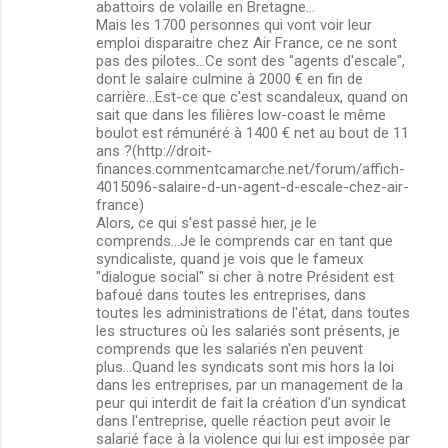
abattoirs de volaille en Bretagne...
Mais les 1700 personnes qui vont voir leur
emploi disparaitre chez Air France, ce ne sont
pas des pilotes...Ce sont des "agents d'escale",
dont le salaire culmine à 2000 € en fin de
carrière...Est-ce que c'est scandaleux, quand on
sait que dans les filières low-coast le même
boulot est rémunéré à 1400 € net au bout de 11
ans ?(http://droit-
finances.commentcamarche.net/forum/affich-
4015096-salaire-d-un-agent-d-escale-chez-air-
france)
Alors, ce qui s'est passé hier, je le
comprends...Je le comprends car en tant que
syndicaliste, quand je vois que le fameux
"dialogue social" si cher à notre Président est
bafoué dans toutes les entreprises, dans
toutes les administrations de l'état, dans toutes
les structures où les salariés sont présents, je
comprends que les salariés n'en peuvent
plus...Quand les syndicats sont mis hors la loi
dans les entreprises, par un management de la
peur qui interdit de fait la création d'un syndicat
dans l'entreprise, quelle réaction peut avoir le
salarié face à la violence qui lui est imposée par