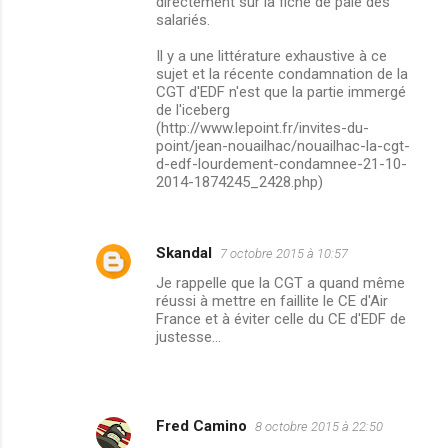
directement sur la fiche de paie des
salariés.
Il y a une littérature exhaustive à ce
sujet et la récente condamnation de la
CGT d'EDF n'est que la partie immergé
de l'iceberg
(http://www.lepoint.fr/invites-du-
point/jean-nouailhac/nouailhac-la-cgt-
d-edf-lourdement-condamnee-21-10-
2014-1874245_2428.php)
Skandal
7 octobre 2015 à 10:57
Je rappelle que la CGT a quand même
réussi à mettre en faillite le CE d'Air
France et à éviter celle du CE d'EDF de
justesse...
Fred Camino
8 octobre 2015 à 22:50