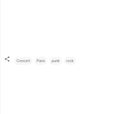
Concert
Paris
punk
rock
C
o
m
m
e
n