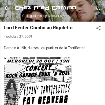
Accéder au contenu principal
Chez Fred Camino
Guili-guili, pin-up, vélo et bières
Lord Fester Combo au Rigoletto
-
octobre 27, 2009
Demain à 19h, du rock, du punk et de la Tartiflette!