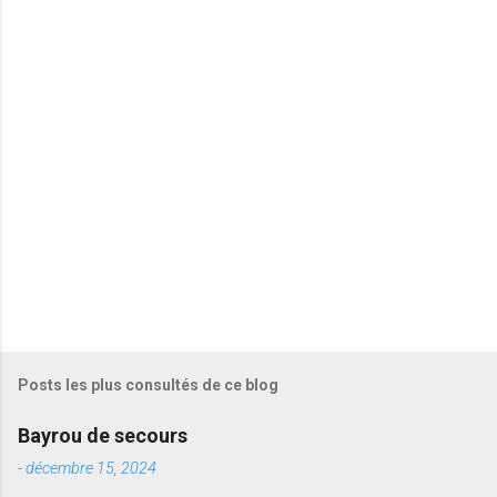
t
a
i
r
e
s
Posts les plus consultés de ce blog
Bayrou de secours
-
décembre 15, 2024