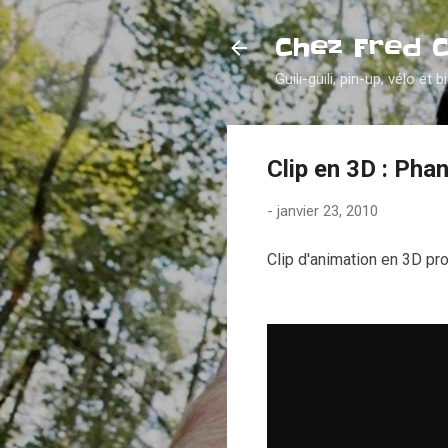
Chez Fred 
Guili-guili, pin-up, vélo et b
Clip en 3D : Pha
-
janvier 23, 2010
Clip d'animation en 3D pr