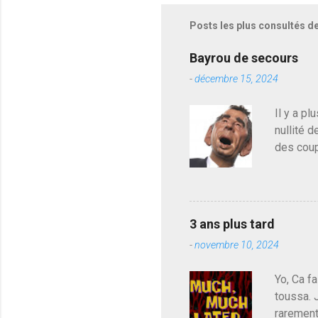
Posts les plus consultés d
Bayrou de secours
-
décembre 15, 2024
Il y a pl
nullité d
des coup
de deveni
déjà le 
du centr
contre l
3 ans plus tard
parti de
-
novembre 10, 2024
de l'Ass
est décou
Yo, Ca fa
toussa. 
rarement