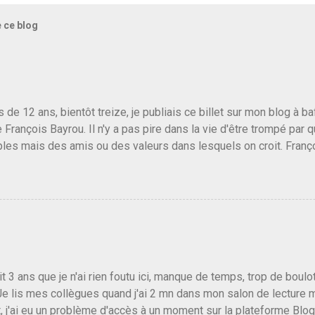
e ce blog
us de 12 ans, bientôt treize, je publiais ce billet sur mon blog à 
e François Bayrou. Il n'y a pas pire dans la vie d'être trompé par q
les mais des amis ou des valeurs dans lesquels on croit. Franç
r le traite d'une partie de son électorat et c'est par la presse qu
candidat de la droite molle plus proche de Sarkozy que de Hollande
e de la gauche molle mais quand on écoutait ses discours criti
e président, on pouvait y croire. Une troisième voie, pourquoi pas
s gens qui pensent que les centristes ne servent à rien mis à par
emblée ou du Sénat. Ou assister au débarquement des américai
vert au grand jour, on sait maintenant que l'UMP lui fout la paix...
it 3 ans que je n'ai rien foutu ici, manque de temps, trop de boulo
Je lis mes collègues quand j'ai 2 mn dans mon salon de lecture
, j'ai eu un problème d'accès à un moment sur la plateforme Blo