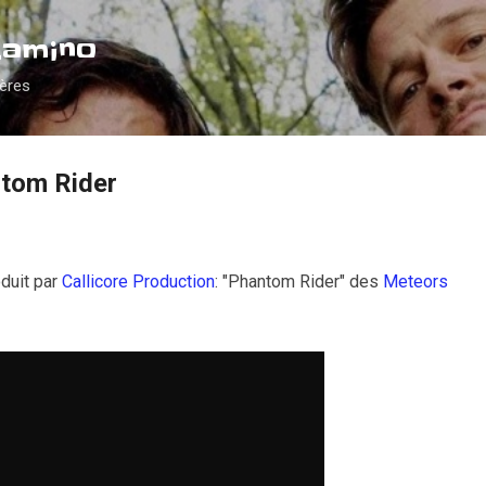
Accéder au contenu principal
Camino
ières
ntom Rider
oduit par
Callicore Production
: "Phantom Rider" des
Meteors