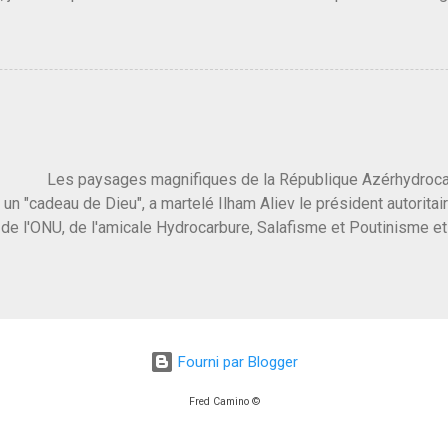
 3 ans plus tard il s'en est passé des choses, aujourd'hui Donald 
 Vlad Poutine qui a déclaré la guerre à l'Europe via l'Ukraine reç
 Un, Les islamistes de la religion de paix et d'amour déclenchent
ntat du 7 octobre. Il est vrai que les suites rendues par l'autre c
t pas plus sont un tantinet excessif . Quelque part je ne peux p
 quand un attentat touche ton pays avec 1700 morts, tu as envie d
i a fait ça. Donc, nous avons dans ce monde, Les gens ...
ysages magnifiques de la République Azérhydrocarbur
 un "cadeau de Dieu", a martelé Ilham Aliev le président autoritai
e l'ONU, de l'amicale Hydrocarbure, Salafisme et Poutinisme et 
limat. "On ne doit pas reprocher aux pays d'en avoir et de les fou
 c'est d'en crever directement. On pourrait en rire mais ce dictat
 de convaincre une grosse partie des dirigeants de la planète av
marché pétrolier et quelques putes caucasiennes dans les chamb
 Dieu" prévisible à l'accueil , on aurait pu se douter qu'il ne fal
Fourni par Blogger
, on sent bien que l'ambiance sera malsaine. Je suis invité à une
e que le r...
Fred Camino ©