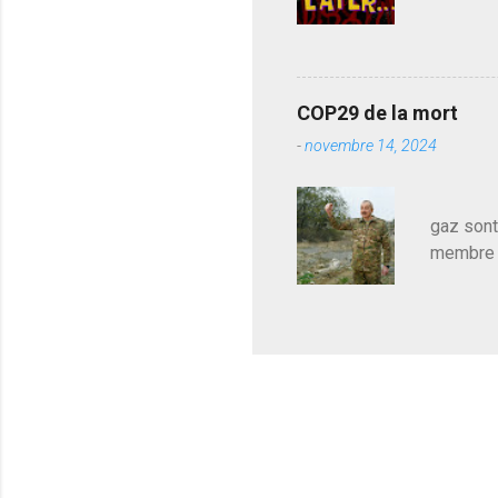
j'avoue.
pouvoir,
Couilles
leur atte
COP29 de la mort
demandai
-
novembre 14, 2024
vouloir,
celui qu
Les pa
gaz sont
membre d
sur le c
le mieux
en train
pour le 
cadeau de
l'avance
m'expliqu