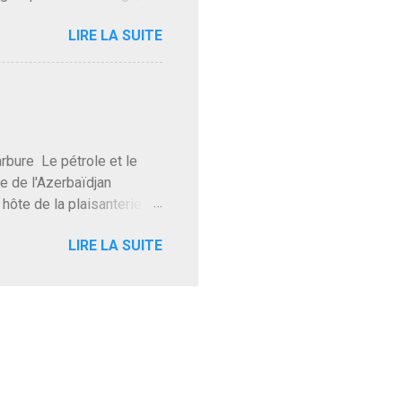
Trump le débile revient au
LIRE LA SUITE
oit des troupes de Kim Mes
 l'intifada mondiale après
on de Netanyahu qui n'en
as franchement lui en
'exploser la gueule de
e Le pétrole et le
re de l'Azerbaïdjan
hôte de la plaisanterie
rnir aux marchés", si, mais
LIRE LA SUITE
eur d'une autre époque est
ec ses mots réconfortants
res d'hôtels. Avec "Un
lait même pas y participer à
 soirée où mon hôte