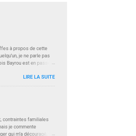
baffes à propos de cette
uelqu'un, je ne parle pas
ois Bayrou est en passe
'on l'apprend. On savait
LIRE LA SUITE
, sinon il serait candidat
ques presque sincères
. Personnellement je fais
t pour accéder à la cantine
ns en Normandie. Bayrou
t, contraintes familiales
 mais je commente
gger qui m'a découragé,