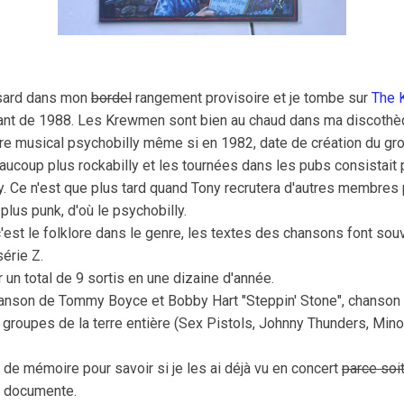
asard dans mon
bordel
rangement provisoire et je tombe sur
The 
ant de 1988. Les Krewmen sont bien au chaud dans ma discothèq
nre musical psychobilly même si en 1982, date de création du gr
eaucoup plus rockabilly et les tournées dans les pubs consistait p
y. Ce n'est que plus tard quand Tony recrutera d'autres membres
plus punk, d'où le psychobilly.
'est le folklore dans le genre, les textes des chansons font sou
série Z.
un total de 9 sortis en une dizaine d'année.
chanson de Tommy Boyce et Bobby Hart "Steppin' Stone", chanson
 groupes de la terre entière (Sex Pistols, Johnny Thunders, Mino
ou de mémoire pour savoir si je les ai déjà vu en concert
parce soit
 je documente.