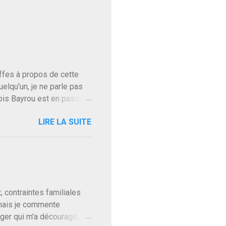
baffes à propos de cette
uelqu'un, je ne parle pas
ois Bayrou est en passe
'on l'apprend. On savait
LIRE LA SUITE
, sinon il serait candidat
ques presque sincères
. Personnellement je fais
t pour accéder à la cantine
ns en Normandie. Bayrou
t, contraintes familiales
 mais je commente
gger qui m'a découragé,