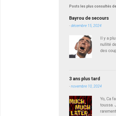
Posts les plus consultés d
Bayrou de secours
-
décembre 15, 2024
Il y a pl
nullité d
des coup
de deveni
déjà le 
du centr
contre l
3 ans plus tard
parti de
-
novembre 10, 2024
de l'Ass
est décou
Yo, Ca fa
toussa. 
rarement