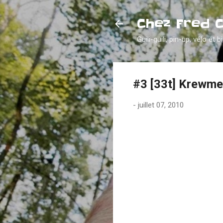
Chez Fred 
Guili-guili, pin-up, vélo et b
#3 [33t] Krewme
-
juillet 07, 2010