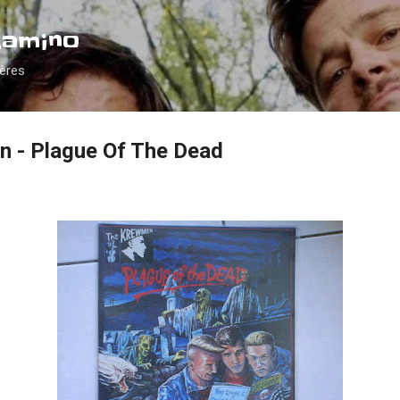
Accéder au contenu principal
Camino
ières
n - Plague Of The Dead