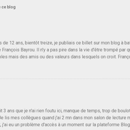
e ce blog
us de 12 ans, bientôt treize, je publiais ce billet sur mon blog à 
e François Bayrou. Il n'y a pas pire dans la vie d'être trompé par q
les mais des amis ou des valeurs dans lesquels on croit. Franç
r le traite d'une partie de son électorat et c'est par la presse qu
candidat de la droite molle plus proche de Sarkozy que de Hollande
e de la gauche molle mais quand on écoutait ses discours criti
e président, on pouvait y croire. Une troisième voie, pourquoi pas
s gens qui pensent que les centristes ne servent à rien mis à par
emblée ou du Sénat. Ou assister au débarquement des américai
vert au grand jour, on sait maintenant que l'UMP lui fout la paix...
it 3 ans que je n'ai rien foutu ici, manque de temps, trop de boulo
Je lis mes collègues quand j'ai 2 mn dans mon salon de lecture
, j'ai eu un problème d'accès à un moment sur la plateforme Blo