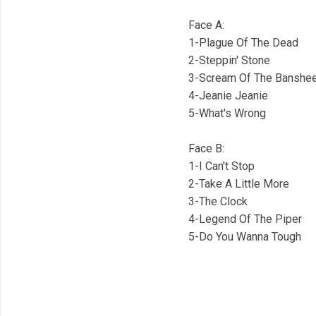
Face A:
1-Plague Of The Dead
2-Steppin' Stone
3-Scream Of The Banshe
4-Jeanie Jeanie
5-What's Wrong
Face B:
1-I Can't Stop
2-Take A Little More
3-The Clock
4-Legend Of The Piper
5-Do You Wanna Tough