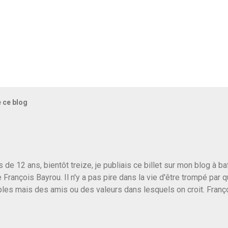
e ce blog
us de 12 ans, bientôt treize, je publiais ce billet sur mon blog à 
e François Bayrou. Il n'y a pas pire dans la vie d'être trompé par q
les mais des amis ou des valeurs dans lesquels on croit. Franç
r le traite d'une partie de son électorat et c'est par la presse qu
candidat de la droite molle plus proche de Sarkozy que de Hollande
e de la gauche molle mais quand on écoutait ses discours criti