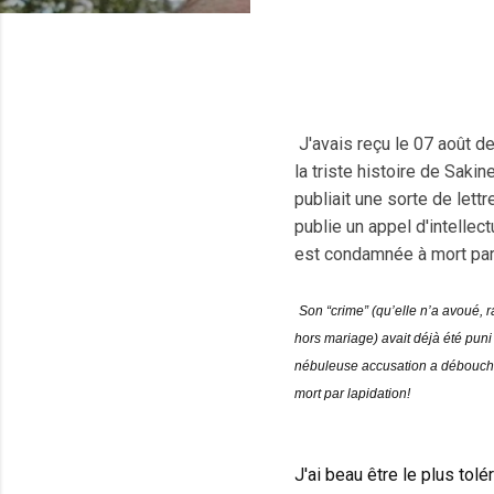
J'avais reçu le 07 août der
la triste histoire de Sakin
publiait une sorte de lett
publie un appel d'intellec
est condamnée à mort par 
Son “crime” (qu’elle n’a avoué, r
hors mariage) avait déjà été puni
nébuleuse accusation a débouché, 
mort par lapidation!
J'ai beau être le plus tolé