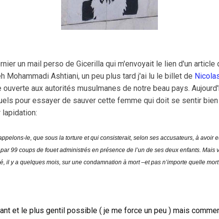
nier un mail perso de Gicerilla qui m'envoyait le lien d'un articl
eh Mohammadi Ashtiani, un peu plus tard j'ai lu le billet de
Nicola
re ouverte aux autorités musulmanes de notre beau pays. Aujourd'h
tuels pour essayer de sauver cette femme qui doit se sentir bien 
lapidation:
appelons-le, que sous la torture et qui consisterait, selon ses accusateurs, à avoi
 par 99 coups de fouet administrés en présence de l’un de ses deux enfants. Mais v
il y a quelques mois, sur une condamnation à mort –et pas n’importe quelle mort p
rant et le plus gentil possible ( je me force un peu ) mais comment