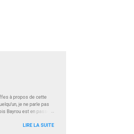
baffes à propos de cette
uelqu'un, je ne parle pas
ois Bayrou est en passe
'on l'apprend. On savait
LIRE LA SUITE
, sinon il serait candidat
ques presque sincères