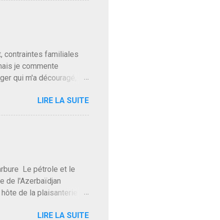
. Personnellement je fais
t pour accéder à la cantine
ns en Normandie. Bayrou
t, contraintes familiales
 mais je commente
gger qui m'a découragé,
Trump le débile revient au
LIRE LA SUITE
oit des troupes de Kim Mes
 l'intifada mondiale après
on de Netanyahu qui n'en
as franchement lui en
'exploser la gueule de
e Le pétrole et le
re de l'Azerbaïdjan
hôte de la plaisanterie
rnir aux marchés", si, mais
LIRE LA SUITE
eur d'une autre époque est