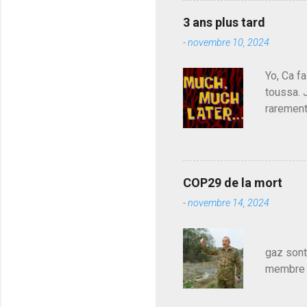
contre l
3 ans plus tard
parti de
-
novembre 10, 2024
de l'Ass
est décou
Yo, Ca fa
toussa. 
rarement
j'avoue.
pouvoir,
Couilles
leur atte
COP29 de la mort
demandai
-
novembre 14, 2024
vouloir,
celui qu
Les pa
gaz sont
membre d
sur le c
le mieux