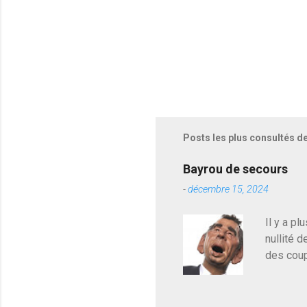
Posts les plus consultés d
Bayrou de secours
-
décembre 15, 2024
Il y a pl
nullité d
des coup
de deveni
déjà le 
du centr