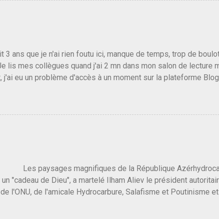
e président, on pouvait y croire. Une troisième voie, pourquoi pas
s gens qui pensent que les centristes ne servent à rien mis à par
emblée ou du Sénat. Ou assister au débarquement des américai
vert au grand jour, on sait maintenant que l'UMP lui fout la paix...
it 3 ans que je n'ai rien foutu ici, manque de temps, trop de boulo
Je lis mes collègues quand j'ai 2 mn dans mon salon de lecture
, j'ai eu un problème d'accès à un moment sur la plateforme Blo
 3 ans plus tard il s'en est passé des choses, aujourd'hui Donald 
 Vlad Poutine qui a déclaré la guerre à l'Europe via l'Ukraine reç
 Un, Les islamistes de la religion de paix et d'amour déclenchent
ntat du 7 octobre. Il est vrai que les suites rendues par l'autre c
t pas plus sont un tantinet excessif . Quelque part je ne peux p
 quand un attentat touche ton pays avec 1700 morts, tu as envie d
i a fait ça. Donc, nous avons dans ce monde, Les gens ...
ysages magnifiques de la République Azérhydrocarbur
 un "cadeau de Dieu", a martelé Ilham Aliev le président autoritai
e l'ONU, de l'amicale Hydrocarbure, Salafisme et Poutinisme et 
limat. "On ne doit pas reprocher aux pays d'en avoir et de les fou
 c'est d'en crever directement. On pourrait en rire mais ce dictat