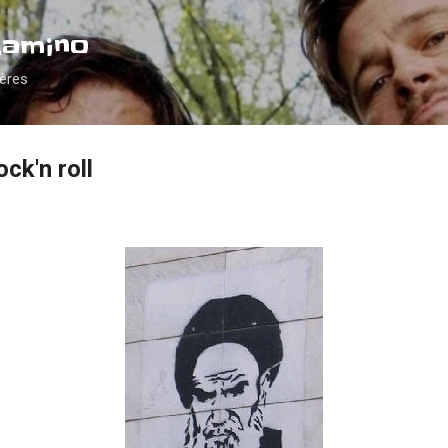
Accéder au contenu principal
Camino
ières
ock'n roll