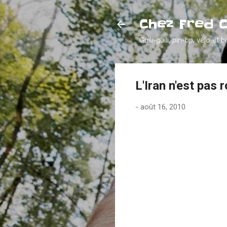
Chez Fred 
Guili-guili, pin-up, vélo et b
L'Iran n'est pas r
-
août 16, 2010