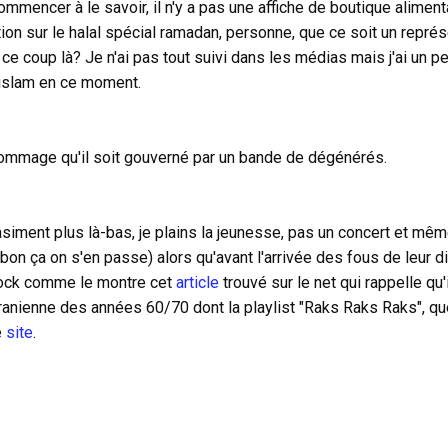
mmencer à le savoir, il n'y a pas une affiche de boutique alimen
ion sur le halal spécial ramadan, personne, que ce soit un représ
ce coup là? Je n'ai pas tout suivi dans les médias mais j'ai un pe
l'islam en ce moment.
dommage qu'il soit gouverné par un bande de dégénérés.
siment plus là-bas, je plains la jeunesse, pas un concert et mêm
bon ça on s'en passe) alors qu'avant l'arrivée des fous de leur die
 rock comme le montre cet
article
trouvé sur le net qui rappelle qu'
ranienne des années 60/70 dont la playlist
"Raks Raks Raks",
qu
e
site
.