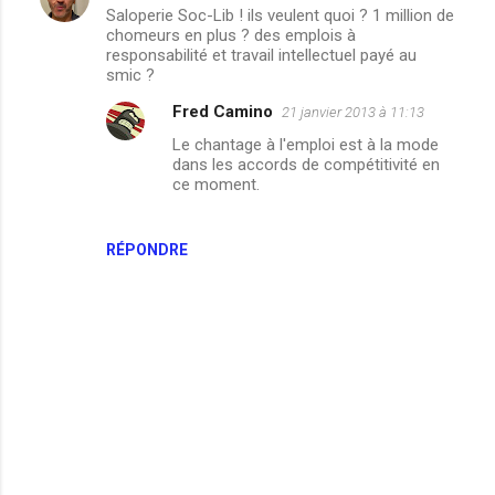
Saloperie Soc-Lib ! ils veulent quoi ? 1 million de
i
chomeurs en plus ? des emplois à
responsabilité et travail intellectuel payé au
r
smic ?
e
Fred Camino
21 janvier 2013 à 11:13
s
Le chantage à l'emploi est à la mode
dans les accords de compétitivité en
ce moment.
RÉPONDRE