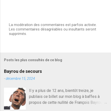
La modération des commentaires est parfois activée.
Les commentaires désagréables ou insultants seront
E
supprimés.
n
r
e
g
i
s
Posts les plus consultés de ce blog
t
r
e
Bayrou de secours
r
u
-
décembre 15, 2024
n
c
Il y a plus de 12 ans, bientôt treize, je
o
publiais ce billet sur mon blog à baffes à
m
m
propos de cette nullité de François Bayrou. Il
e
n'y a pas pire dans la vie d'être trompé par
n