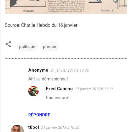
Source: Charlie Hebdo du 16 janvier
politique
presse
Anonyme
21 janvier 2013 à 10:05
C
Ah! Je démissionne!
o
Fred Camino
21 janvier 2013 à 11:11
m
Pas encore!
m
e
n
RÉPONDRE
t
t0pol
21 janvier 2013 à 10:50
a