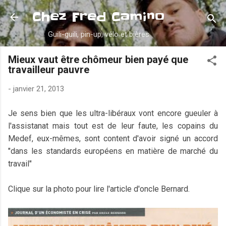
Accéder au contenu principal
Chez Fred Camino
Guili-guili, pin-up, vélo et bières
Mieux vaut être chômeur bien payé que
travailleur pauvre
-
janvier 21, 2013
Je sens bien que les ultra-libéraux vont encore gueuler à
l'assistanat mais tout est de leur faute, les copains du
Medef, eux-mêmes, sont content d'avoir signé un accord
"dans les standards européens en matière de marché du
travail"
Clique sur la photo pour lire l'article d'oncle Bernard.