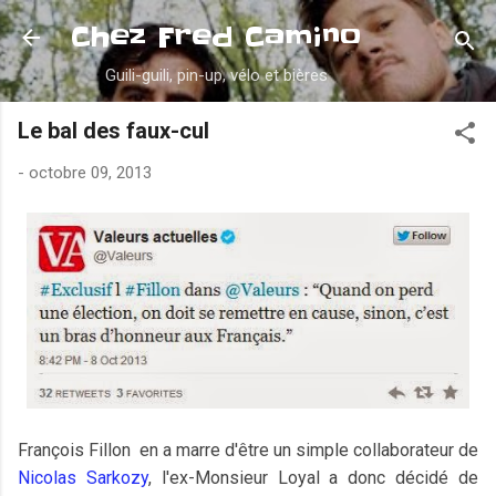
Accéder au contenu principal
Chez Fred Camino
Guili-guili, pin-up, vélo et bières
Le bal des faux-cul
-
octobre 09, 2013
François Fillon en a marre d'être un simple collaborateur de
Nicolas Sarkozy
, l'ex-Monsieur Loyal a donc décidé de