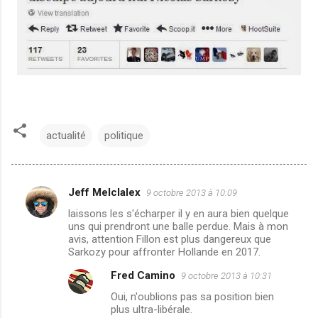
actualité
politique
Jeff Melclalex
9 octobre 2013 à 10:09
C
laissons les s'écharper il y en aura bien quelque
o
uns qui prendront une balle perdue. Mais à mon
m
avis, attention Fillon est plus dangereux que
Sarkozy pour affronter Hollande en 2017.
m
Fred Camino
9 octobre 2013 à 10:31
e
Oui, n'oublions pas sa position bien
n
plus ultra-libérale.