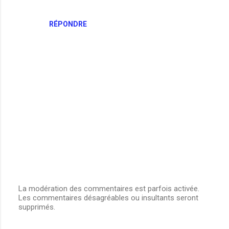
t
a
RÉPONDRE
i
r
e
s
La modération des commentaires est parfois activée.
Les commentaires désagréables ou insultants seront
E
supprimés.
n
r
e