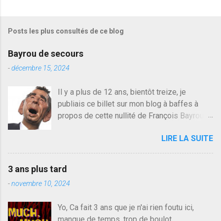
g
i
s
Posts les plus consultés de ce blog
t
r
e
Bayrou de secours
r
u
-
décembre 15, 2024
n
c
Il y a plus de 12 ans, bientôt treize, je
o
publiais ce billet sur mon blog à baffes à
m
m
propos de cette nullité de François Bayrou. Il
e
n'y a pas pire dans la vie d'être trompé par
n
LIRE LA SUITE
quelqu'un, je ne parle pas des couples mais
t
a
des amis ou des valeurs dans lesquels on
i
croit. François Bayrou est en passe de
r
3 ans plus tard
devenir le traite d'une partie de son électorat
e
-
novembre 10, 2024
et c'est par la presse qu'on l'apprend. On
savait déjà le candidat de la droite molle
Yo, Ca fait 3 ans que je n'ai rien foutu ici,
plus proche de Sarkozy que de Hollande,
manque de temps, trop de boulot,