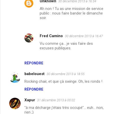
t
Unknown
30 décembre 2013 à 16:34
a
Ah non ! Tu as une mission de service
public : nous faire bander le dimanche
i
soir.
r
e
s
Fred Camino
30 décembre 2013 à 16:47
Vu comme ça... je vais faire des
excuses publiques.
RÉPONDRE
babelouest
30 décembre 2013 à 18:55
Rocking chair, et que çà swinge. Oh, les ronds !
RÉPONDRE
Xapur
31 décembre 2013 à 00:02
"à ma décharge j'étais très occupé"... euh... non,
rien ;)