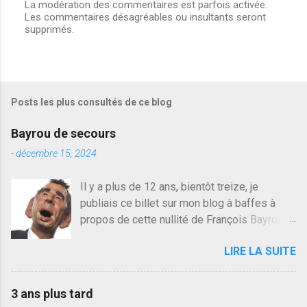
La modération des commentaires est parfois activée.
Les commentaires désagréables ou insultants seront
E
supprimés.
n
r
e
g
i
s
Posts les plus consultés de ce blog
t
r
e
Bayrou de secours
r
u
-
décembre 15, 2024
n
c
Il y a plus de 12 ans, bientôt treize, je
o
publiais ce billet sur mon blog à baffes à
m
m
propos de cette nullité de François Bayrou. Il
e
n'y a pas pire dans la vie d'être trompé par
n
LIRE LA SUITE
quelqu'un, je ne parle pas des couples mais
t
a
des amis ou des valeurs dans lesquels on
i
croit. François Bayrou est en passe de
r
3 ans plus tard
devenir le traite d'une partie de son électorat
e