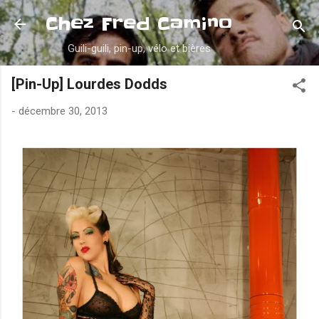
Accéder au contenu principal
Chez Fred Camino
Guili-guili, pin-up, vélo et bières
[Pin-Up] Lourdes Dodds
-
décembre 30, 2013