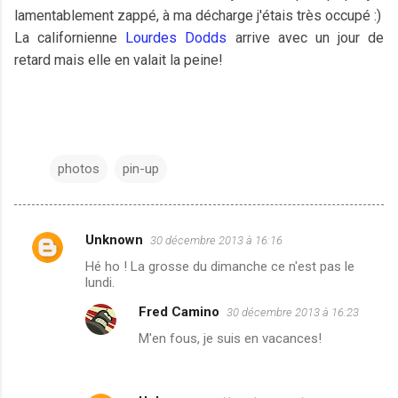
lamentablement zappé, à ma décharge j'étais très occupé :)
La californienne
Lourdes Dodds
arrive avec un jour de
retard mais elle en valait la peine!
photos
pin-up
Unknown
30 décembre 2013 à 16:16
C
Hé ho ! La grosse du dimanche ce n'est pas le
o
lundi.
m
Fred Camino
30 décembre 2013 à 16:23
m
M'en fous, je suis en vacances!
e
n