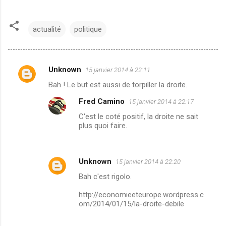
actualité
politique
Unknown
15 janvier 2014 à 22:11
C
Bah ! Le but est aussi de torpiller la droite.
o
Fred Camino
15 janvier 2014 à 22:17
m
C'est le coté positif, la droite ne sait
m
plus quoi faire.
e
n
t
Unknown
15 janvier 2014 à 22:20
a
Bah c'est rigolo.
i
http://economieeteurope.wordpress.c
r
om/2014/01/15/la-droite-debile
e