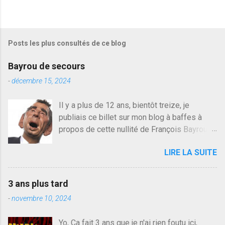
e
g
i
s
Posts les plus consultés de ce blog
t
r
e
Bayrou de secours
r
u
-
décembre 15, 2024
n
c
Il y a plus de 12 ans, bientôt treize, je
o
publiais ce billet sur mon blog à baffes à
m
m
propos de cette nullité de François Bayrou. Il
e
n'y a pas pire dans la vie d'être trompé par
n
LIRE LA SUITE
quelqu'un, je ne parle pas des couples mais
t
a
des amis ou des valeurs dans lesquels on
i
croit. François Bayrou est en passe de
r
3 ans plus tard
devenir le traite d'une partie de son électorat
e
-
novembre 10, 2024
et c'est par la presse qu'on l'apprend. On
savait déjà le candidat de la droite molle
Yo, Ca fait 3 ans que je n'ai rien foutu ici,