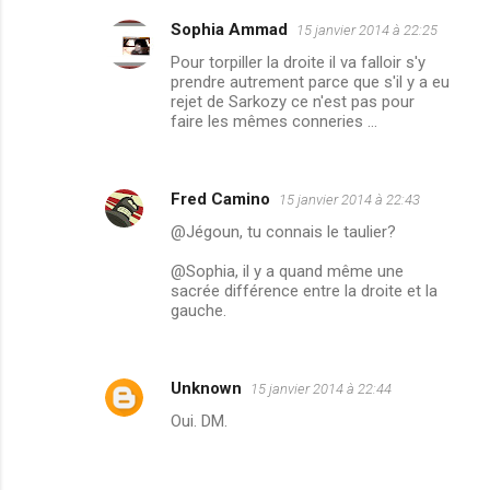
s
Sophia Ammad
15 janvier 2014 à 22:25
Pour torpiller la droite il va falloir s'y
prendre autrement parce que s'il y a eu
rejet de Sarkozy ce n'est pas pour
faire les mêmes conneries ...
Fred Camino
15 janvier 2014 à 22:43
@Jégoun, tu connais le taulier?
@Sophia, il y a quand même une
sacrée différence entre la droite et la
gauche.
Unknown
15 janvier 2014 à 22:44
Oui. DM.