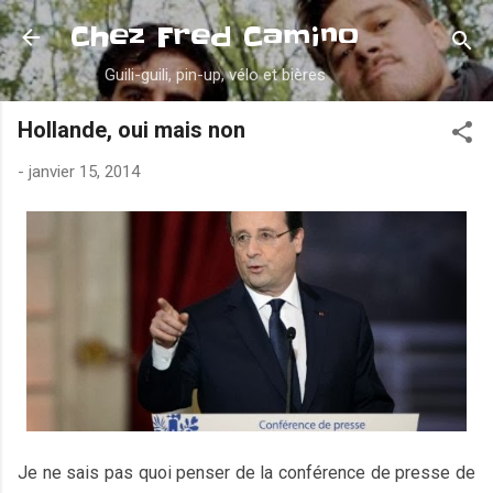
Accéder au contenu principal
Chez Fred Camino
Guili-guili, pin-up, vélo et bières
Hollande, oui mais non
-
janvier 15, 2014
Je ne sais pas quoi penser de la conférence de presse de