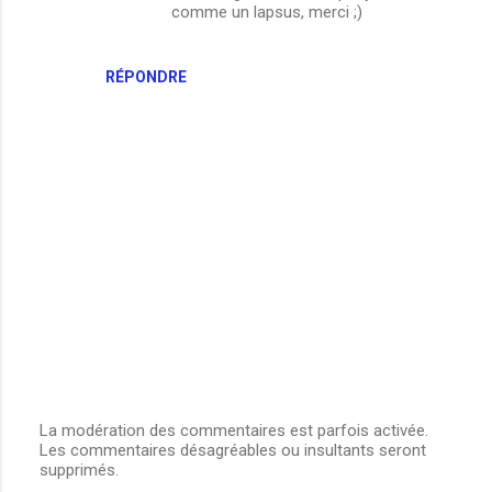
comme un lapsus, merci ;)
RÉPONDRE
La modération des commentaires est parfois activée.
Les commentaires désagréables ou insultants seront
E
supprimés.
n
r