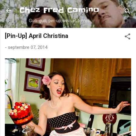
Accéder au contenu principal
Chez Fred Camino
Guili-guili, pin-up, vélo et bières
[Pin-Up] April Christina
-
septembre 07, 2014