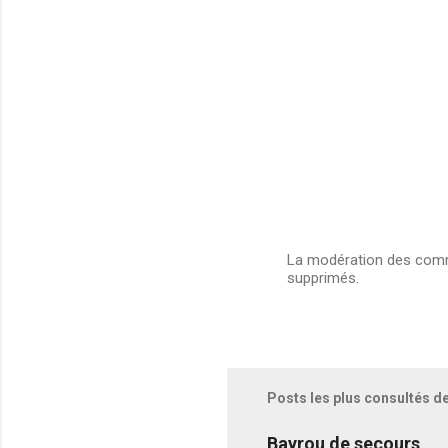
La modération des comme
supprimés.
E
n
r
e
g
i
s
Posts les plus consultés d
t
r
e
Bayrou de secours