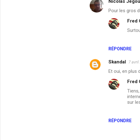
Nicolas Jégo
i
Pour les gros dé
r
Fred
e
Surto
s
RÉPONDRE
Skandal
7 avri
Et oui, en plus 
Fred
Tiens,
intern
sur le
RÉPONDRE