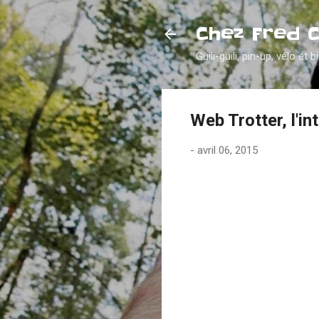
Chez Fred 
Guili-guili, pin-up, vélo et b
Web Trotter, l'in
-
avril 06, 2015