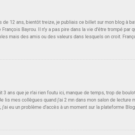
us de 12 ans, bientôt treize, je publiais ce billet sur mon blog à 
e François Bayrou. Il n'y a pas pire dans la vie d'être trompé par q
les mais des amis ou des valeurs dans lesquels on croit. Franç
r le traite d'une partie de son électorat et c'est par la presse qu
candidat de la droite molle plus proche de Sarkozy que de Hollande
e de la gauche molle mais quand on écoutait ses discours criti
e président, on pouvait y croire. Une troisième voie, pourquoi pas
s gens qui pensent que les centristes ne servent à rien mis à par
emblée ou du Sénat. Ou assister au débarquement des américai
vert au grand jour, on sait maintenant que l'UMP lui fout la paix...
it 3 ans que je n'ai rien foutu ici, manque de temps, trop de boulo
Je lis mes collègues quand j'ai 2 mn dans mon salon de lecture
, j'ai eu un problème d'accès à un moment sur la plateforme Blo
 3 ans plus tard il s'en est passé des choses, aujourd'hui Donald 
 Vlad Poutine qui a déclaré la guerre à l'Europe via l'Ukraine reç
 Un, Les islamistes de la religion de paix et d'amour déclenchent