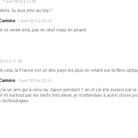
u
7 avril 2015 à 11:06
bits, tu dois être au top !
 Camino
7 avril 2015 à 23:13
ut ce week-end, pas en œuf mais en pinard.
l 2015 à 11:58
de cela, la France est un des pays les plus en retard sur la fibre optiq
 Camino
7 avril 2015 à 23:16
 j'ai un ami qui a vécu au Japon pendant 1 an et j'ai été surpris par la
et et surtout par les tarifs très élevé, je m'attendais à autre chose 
s technologies.