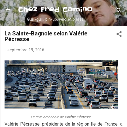
Accéder au contenu principal
Chez Fred Camino
Guili-guili, pin-up, vélo et bières
La Sainte-Bagnole selon Valérie
Pécresse
-
septembre 19, 2016
Le rêve américain de Valérie Pécresse
Valérie Pécresse, présidente de la région Ile-de-France, a