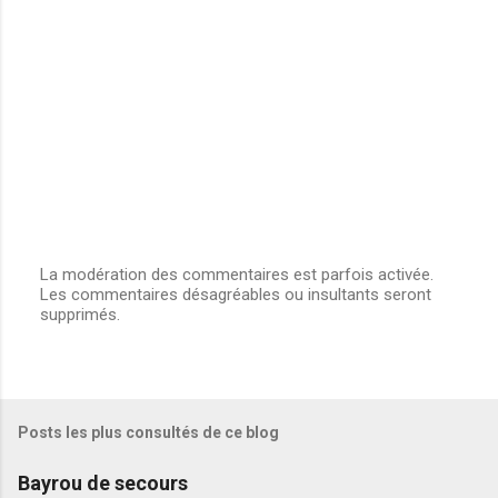
La modération des commentaires est parfois activée.
Les commentaires désagréables ou insultants seront
E
supprimés.
n
r
e
g
i
s
Posts les plus consultés de ce blog
t
r
e
Bayrou de secours
r