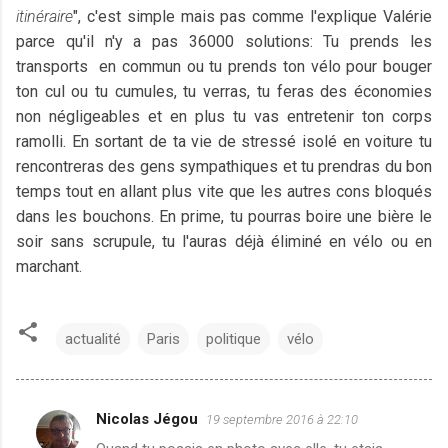
itinéraire
", c'est simple mais pas comme l'explique Valérie
parce qu'il n'y a pas 36000 solutions: Tu prends les
transports en commun ou tu prends ton vélo pour bouger
ton cul ou tu cumules, tu verras, tu feras des économies
non négligeables et en plus tu vas entretenir ton corps
ramolli. En sortant de ta vie de stressé isolé en voiture tu
rencontreras des gens sympathiques et tu prendras du bon
temps tout en allant plus vite que les autres cons bloqués
dans les bouchons. En prime, tu pourras boire une bière le
soir sans scrupule, tu l'auras déjà éliminé en vélo ou en
marchant.
actualité
Paris
politique
vélo
Nicolas Jégou
19 septembre 2016 à 22:10
C