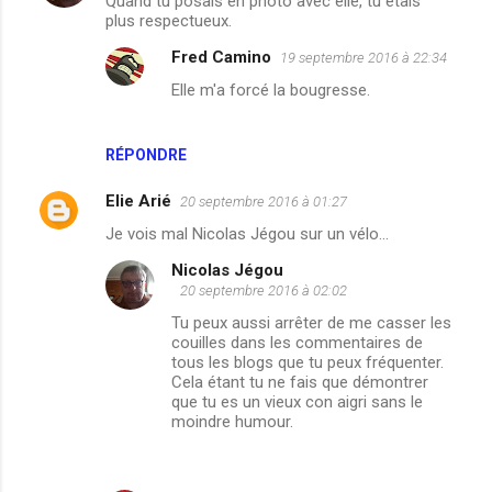
Quand tu posais en photo avec elle, tu etais
o
plus respectueux.
m
Fred Camino
19 septembre 2016 à 22:34
m
Elle m'a forcé la bougresse.
e
n
RÉPONDRE
t
a
Elie Arié
20 septembre 2016 à 01:27
i
Je vois mal Nicolas Jégou sur un vélo...
r
Nicolas Jégou
e
20 septembre 2016 à 02:02
s
Tu peux aussi arrêter de me casser les
couilles dans les commentaires de
tous les blogs que tu peux fréquenter.
Cela étant tu ne fais que démontrer
que tu es un vieux con aigri sans le
moindre humour.