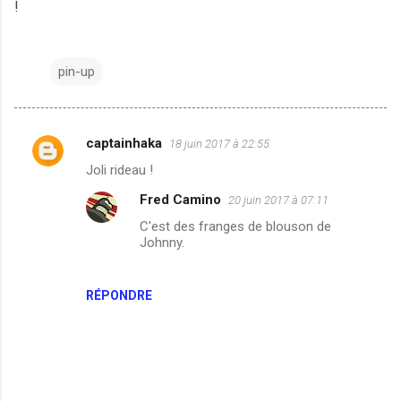
!
pin-up
captainhaka
18 juin 2017 à 22:55
C
Joli rideau !
o
Fred Camino
20 juin 2017 à 07:11
m
C'est des franges de blouson de
m
Johnny.
e
n
RÉPONDRE
t
a
i
r