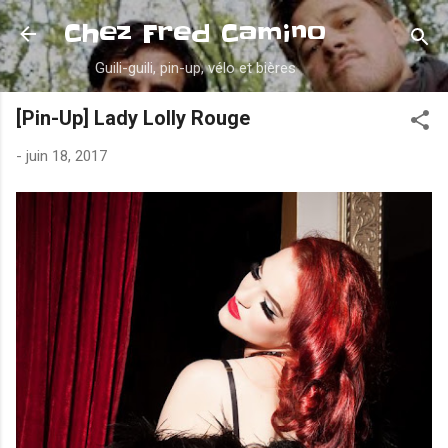
Accéder au contenu principal
Chez Fred Camino
Guili-guili, pin-up, vélo et bières
[Pin-Up] Lady Lolly Rouge
-
juin 18, 2017