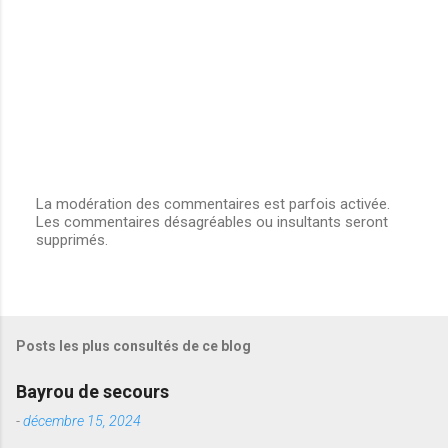
e
s
La modération des commentaires est parfois activée.
Les commentaires désagréables ou insultants seront
E
supprimés.
n
r
e
g
i
s
Posts les plus consultés de ce blog
t
r
e
Bayrou de secours
r
u
-
décembre 15, 2024
n