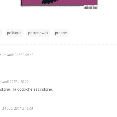
r
politique
portenawak
presse
y
24 août 2017 à 09:48
4 août 2017 à 10:20
digne... la gogoche est indigne.
u
24 août 2017 à 11:05