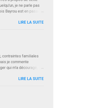
uelqu'un, je ne parle pas
ois Bayrou est en passe
'on l'apprend. On savait
LIRE LA SUITE
, sinon il serait candidat
ques presque sincères
. Personnellement je fais
t pour accéder à la cantine
ns en Normandie. Bayrou
t, contraintes familiales
 mais je commente
gger qui m'a découragé,
Trump le débile revient au
LIRE LA SUITE
oit des troupes de Kim Mes
 l'intifada mondiale après
on de Netanyahu qui n'en
as franchement lui en
'exploser la gueule de