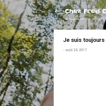
Chez Fred 
Guili-guili, pin-up, vélo et b
Je suis toujours
-
août 24, 2017