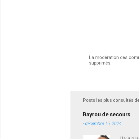
La modération des comme
supprimés.
E
n
r
e
g
i
s
Posts les plus consultés d
t
r
e
Bayrou de secours
r
-
décembre 15, 2024
u
n
c
Il y a pl