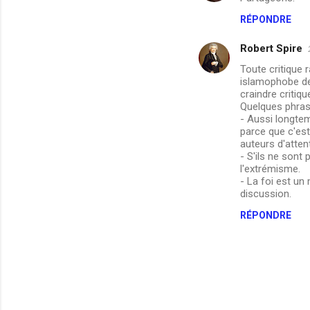
r
RÉPONDRE
e
Robert Spire
s
Toute critique r
islamophobe de 
craindre critiq
Quelques phrase
- Aussi longtem
parce que c'est 
auteurs d'atten
- S'ils ne sont
l'extrémisme.
- La foi est un
discussion.
RÉPONDRE