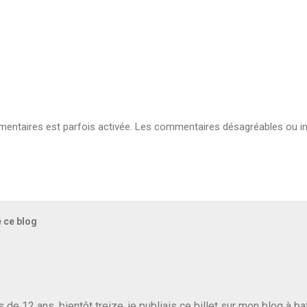
ntaires est parfois activée. Les commentaires désagréables ou in
e ce blog
us de 12 ans, bientôt treize, je publiais ce billet sur mon blog à 