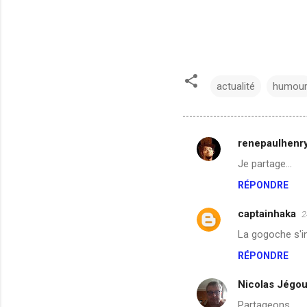
actualité
humou
renepaulhenr
C
Je partage...
o
RÉPONDRE
m
m
captainhaka
2
e
La gogoche s'in
n
RÉPONDRE
t
a
Nicolas Jégo
i
Partageons.