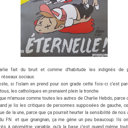
rlie fait du bruit et comme d'habitude les indignés de pa
 réseaux sociaux.
este, si l'islam en prend pour son grade cette fois-ci c'est par
tous, les catholiques en prenaient plein la tronche.
rique m'amuse comme toutes les autres de Charlie Hebdo, parce qu
 quand je lis les critiques de personnes supposées de gauche, 
e de la une, parce que ça pourrait heurter la sensibilité de nos 
u du FN et que gnangnan, ça me gène un peu beaucoup. Ils ont
rés à géométrie variable, qu'à la base c'est quand même tout