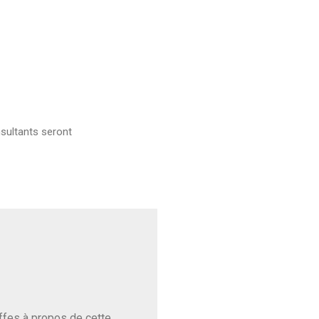
sultants seront
baffes à propos de cette