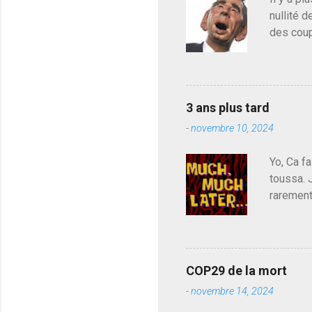
o
nullité d
m
m
des coup
e
de deveni
n
déjà le 
t
a
du centr
i
contre l
r
3 ans plus tard
parti de
e
-
novembre 10, 2024
de l'Ass
est décou
Yo, Ca fa
toussa. 
rarement
j'avoue.
pouvoir,
Couilles
leur atte
COP29 de la mort
demandai
-
novembre 14, 2024
vouloir,