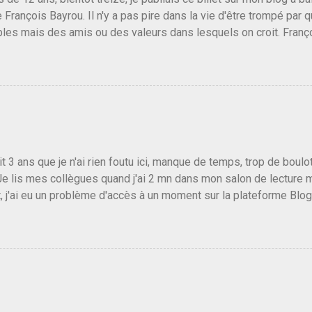
e François Bayrou. Il n'y a pas pire dans la vie d'être trompé par q
les mais des amis ou des valeurs dans lesquels on croit. Franç
r le traite d'une partie de son électorat et c'est par la presse qu
candidat de la droite molle plus proche de Sarkozy que de Hollande
e de la gauche molle mais quand on écoutait ses discours criti
e président, on pouvait y croire. Une troisième voie, pourquoi pas
s gens qui pensent que les centristes ne servent à rien mis à par
emblée ou du Sénat. Ou assister au débarquement des américai
vert au grand jour, on sait maintenant que l'UMP lui fout la paix...
it 3 ans que je n'ai rien foutu ici, manque de temps, trop de boulo
Je lis mes collègues quand j'ai 2 mn dans mon salon de lecture
, j'ai eu un problème d'accès à un moment sur la plateforme Blo
 3 ans plus tard il s'en est passé des choses, aujourd'hui Donald 
 Vlad Poutine qui a déclaré la guerre à l'Europe via l'Ukraine reç
 Un, Les islamistes de la religion de paix et d'amour déclenchent
ntat du 7 octobre. Il est vrai que les suites rendues par l'autre c
t pas plus sont un tantinet excessif . Quelque part je ne peux p
 quand un attentat touche ton pays avec 1700 morts, tu as envie d