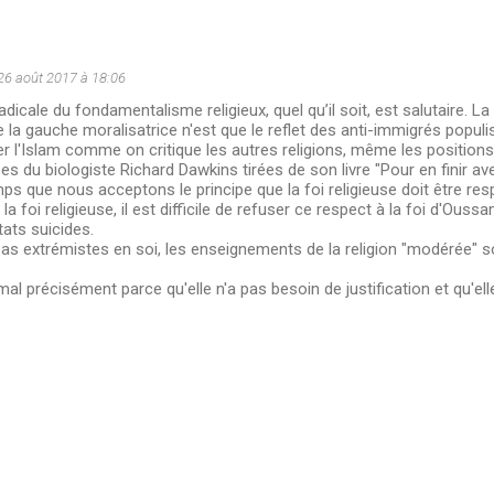
26 août 2017 à 18:06
adicale du fondamentalisme religieux, quel qu’il soit, est salutaire. La
la gauche moralisatrice n'est que le reflet des anti-immigrés populis
uer l'Islam comme on critique les autres religions, même les position
s du biologiste Richard Dawkins tirées de son livre "Pour en finir ave
ps que nous acceptons le principe que la foi religieuse doit être r
la foi religieuse, il est difficile de refuser ce respect à la foi d'Ou
tats suicides.
 pas extrémistes en soi, les enseignements de la religion "modérée" so
 mal précisément parce qu'elle n'a pas besoin de justification et qu'el