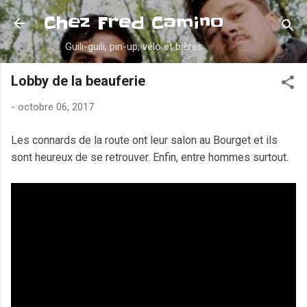
Accéder au contenu principal
Chez Fred Camino
Guili-guili, pin-up, vélo et bières
Lobby de la beauferie
-
octobre 06, 2017
Les connards de la route ont leur salon au Bourget et ils
sont heureux de se retrouver. Enfin, entre hommes surtout.