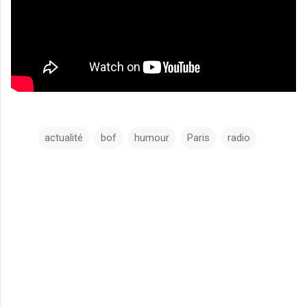
actualité
bof
humour
Paris
radio
C
o
m
m
e
n
t
a