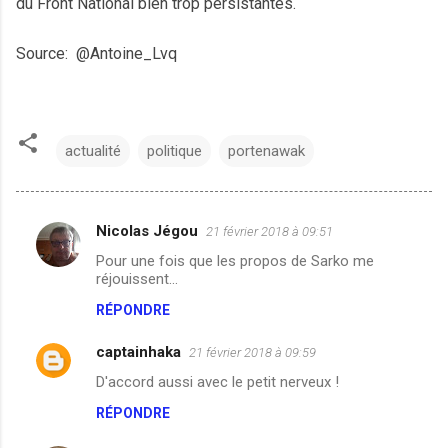
du Front National bien trop persistantes.
Source: @Antoine_Lvq
actualité
politique
portenawak
Nicolas Jégou
21 février 2018 à 09:51
C
Pour une fois que les propos de Sarko me
o
réjouissent...
m
RÉPONDRE
m
captainhaka
e
21 février 2018 à 09:59
n
D'accord aussi avec le petit nerveux !
t
RÉPONDRE
a