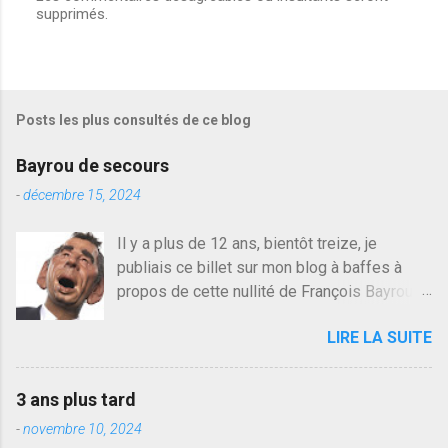
supprimés.
n
r
e
g
i
s
Posts les plus consultés de ce blog
t
r
e
Bayrou de secours
r
u
-
décembre 15, 2024
n
c
Il y a plus de 12 ans, bientôt treize, je
o
publiais ce billet sur mon blog à baffes à
m
m
propos de cette nullité de François Bayrou. Il
e
n'y a pas pire dans la vie d'être trompé par
n
LIRE LA SUITE
quelqu'un, je ne parle pas des couples mais
t
a
des amis ou des valeurs dans lesquels on
i
croit. François Bayrou est en passe de
r
3 ans plus tard
devenir le traite d'une partie de son électorat
e
-
novembre 10, 2024
et c'est par la presse qu'on l'apprend. On