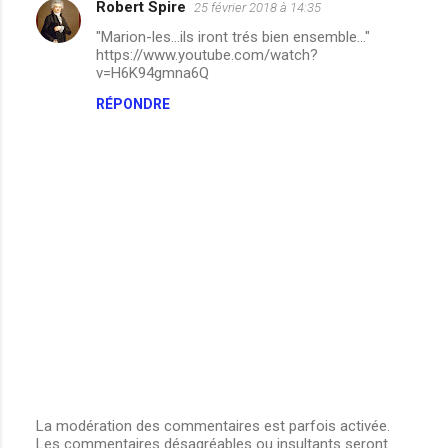
Robert Spire
25 février 2018 à 14:35
i
"Marion-les...ils iront trés bien ensemble..."
r
https://www.youtube.com/watch?
e
v=H6K94gmna6Q
s
RÉPONDRE
La modération des commentaires est parfois activée.
Les commentaires désagréables ou insultants seront
E