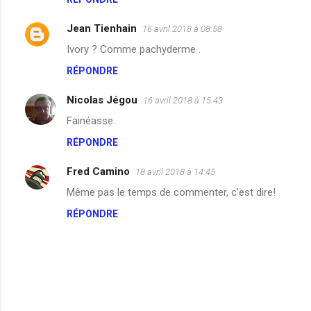
m
m
Jean Tienhain
16 avril 2018 à 08:58
e
Ivory ? Comme pachyderme .
n
RÉPONDRE
t
a
Nicolas Jégou
16 avril 2018 à 15:43
i
Fainéasse.
r
RÉPONDRE
e
Fred Camino
18 avril 2018 à 14:45
s
Même pas le temps de commenter, c'est dire!
RÉPONDRE