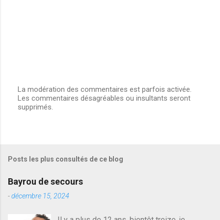
La modération des commentaires est parfois activée.
Les commentaires désagréables ou insultants seront
E
supprimés.
n
r
e
g
i
s
Posts les plus consultés de ce blog
t
r
e
Bayrou de secours
r
u
-
décembre 15, 2024
n
c
Il y a plus de 12 ans, bientôt treize, je