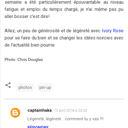
semaine a été particulièrement épouvantable au niveau
fatigue et emploi du temps chargé, je n'ai même pas pu
aller bosser c'est dire!
Allez, un peu de générosité et de légèreté avec
Ivory Rose
pour se faire du bien et se changer les idées noircies avec
de l'actualité bien pourrie.
Photo: Chris Douglas
photos
pin-up
captainhaka
15 avril 2018 à 23:33
C
Légèreté, légèreté... comment tu y vas !!!
o
RÉPONDRE