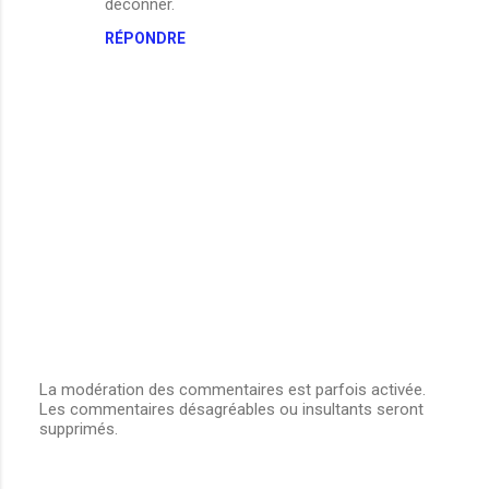
déconner.
t
RÉPONDRE
a
i
r
e
s
La modération des commentaires est parfois activée.
Les commentaires désagréables ou insultants seront
E
supprimés.
n
r
e