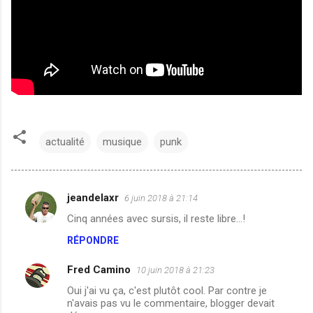
actualité
musique
punk
jeandelaxr
6 juin 2018 à 21:14
C
Cinq années avec sursis, il reste libre…!
o
RÉPONDRE
m
m
Fred Camino
10 juin 2018 à 21:23
e
Oui j'ai vu ça, c'est plutôt cool. Par contre je
n
n'avais pas vu le commentaire, blogger devait