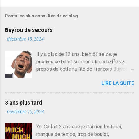
g
i
s
Posts les plus consultés de ce blog
t
r
e
Bayrou de secours
r
u
-
décembre 15, 2024
n
c
Il y a plus de 12 ans, bientôt treize, je
o
publiais ce billet sur mon blog à baffes à
m
m
propos de cette nullité de François Bayrou. Il
e
n'y a pas pire dans la vie d'être trompé par
n
LIRE LA SUITE
quelqu'un, je ne parle pas des couples mais
t
a
des amis ou des valeurs dans lesquels on
i
croit. François Bayrou est en passe de
r
3 ans plus tard
devenir le traite d'une partie de son électorat
e
-
novembre 10, 2024
et c'est par la presse qu'on l'apprend. On
savait déjà le candidat de la droite molle
Yo, Ca fait 3 ans que je n'ai rien foutu ici,
plus proche de Sarkozy que de Hollande,
manque de temps, trop de boulot,
sinon il serait candidat du centre de la