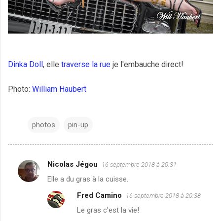
Dinka Doll
, elle
traverse la rue
je l'embauche direct!
Photo:
William Haubert
photos
pin-up
Nicolas Jégou
16 septembre 2018 à 20:31
C
Elle a du gras à la cuisse.
o
Fred Camino
16 septembre 2018 à 20:38
m
Le gras c'est la vie!
m