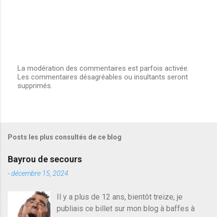
La modération des commentaires est parfois activée.
Les commentaires désagréables ou insultants seront
E
supprimés.
n
r
e
g
i
s
Posts les plus consultés de ce blog
t
r
e
Bayrou de secours
r
u
-
décembre 15, 2024
n
c
Il y a plus de 12 ans, bientôt treize, je
o
publiais ce billet sur mon blog à baffes à
m