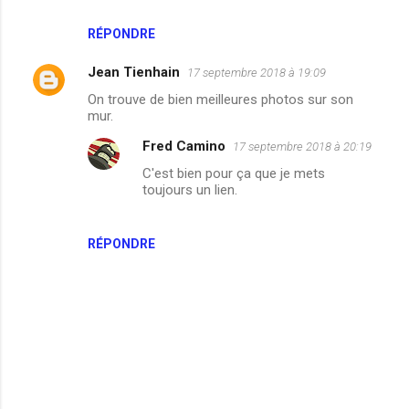
e
n
RÉPONDRE
t
Jean Tienhain
17 septembre 2018 à 19:09
a
On trouve de bien meilleures photos sur son
i
mur.
r
Fred Camino
17 septembre 2018 à 20:19
e
C'est bien pour ça que je mets
s
toujours un lien.
RÉPONDRE