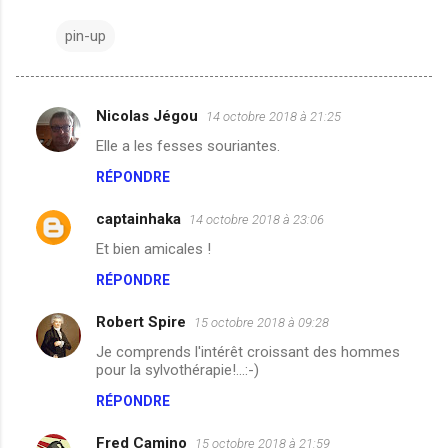
pin-up
Nicolas Jégou
14 octobre 2018 à 21:25
C
Elle a les fesses souriantes.
o
RÉPONDRE
m
m
captainhaka
14 octobre 2018 à 23:06
e
Et bien amicales !
n
RÉPONDRE
t
a
Robert Spire
15 octobre 2018 à 09:28
i
Je comprends l'intérêt croissant des hommes
pour la sylvothérapie!...:-)
r
RÉPONDRE
e
s
Fred Camino
15 octobre 2018 à 21:59