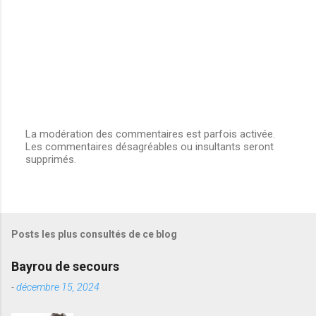
La modération des commentaires est parfois activée.
Les commentaires désagréables ou insultants seront
E
supprimés.
n
r
e
g
i
s
Posts les plus consultés de ce blog
t
r
e
Bayrou de secours
r
u
-
décembre 15, 2024
n
c