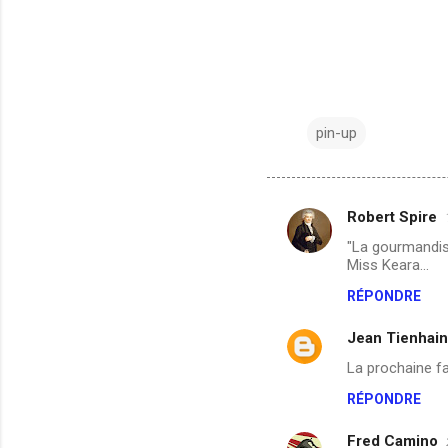
pin-up
Robert Spire
C
"La gourmandis
o
Miss Keara...
m
RÉPONDRE
m
Jean Tienhain
e
n
La prochaine fa
t
RÉPONDRE
a
Fred Camino