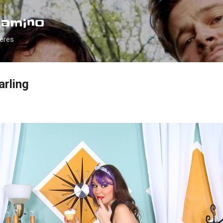
Accéder au contenu principal
Camino
ières
arling