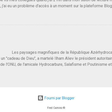
, j'ai eu un problème d'accès à un moment sur la plateforme Blo
 3 ans plus tard il s'en est passé des choses, aujourd'hui Donald 
 Vlad Poutine qui a déclaré la guerre à l'Europe via l'Ukraine reç
 Un, Les islamistes de la religion de paix et d'amour déclenchent
ntat du 7 octobre. Il est vrai que les suites rendues par l'autre c
t pas plus sont un tantinet excessif . Quelque part je ne peux p
 quand un attentat touche ton pays avec 1700 morts, tu as envie d
i a fait ça. Donc, nous avons dans ce monde, Les gens ...
ysages magnifiques de la République Azérhydrocarbur
 un "cadeau de Dieu", a martelé Ilham Aliev le président autoritai
e l'ONU, de l'amicale Hydrocarbure, Salafisme et Poutinisme et 
limat. "On ne doit pas reprocher aux pays d'en avoir et de les fou
 c'est d'en crever directement. On pourrait en rire mais ce dictat
 de convaincre une grosse partie des dirigeants de la planète av
marché pétrolier et quelques putes caucasiennes dans les chamb
 Dieu" prévisible à l'accueil , on aurait pu se douter qu'il ne fal
Fourni par Blogger
, on sent bien que l'ambiance sera malsaine. Je suis invité à une
e que le r...
Fred Camino ©