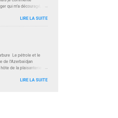
gger qui m'a découragé,
Trump le débile revient au
LIRE LA SUITE
oit des troupes de Kim Mes
 l'intifada mondiale après
on de Netanyahu qui n'en
as franchement lui en
'exploser la gueule de
e Le pétrole et le
re de l'Azerbaïdjan
hôte de la plaisanterie
rnir aux marchés", si, mais
LIRE LA SUITE
eur d'une autre époque est
ec ses mots réconfortants
res d'hôtels. Avec "Un
lait même pas y participer à
 soirée où mon hôte