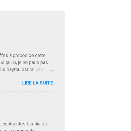
baffes à propos de cette
uelqu'un, je ne parle pas
ois Bayrou est en passe
'on l'apprend. On savait
LIRE LA SUITE
, sinon il serait candidat
ques presque sincères
. Personnellement je fais
t pour accéder à la cantine
ns en Normandie. Bayrou
t, contraintes familiales
 mais je commente