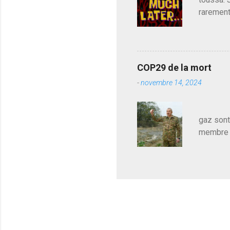
rarement
j'avoue.
pouvoir,
Couilles
leur atte
COP29 de la mort
demandai
-
novembre 14, 2024
vouloir,
celui qu
Les pa
gaz sont
membre d
sur le c
le mieux
en train
pour le 
cadeau de
l'avance
m'expliqu