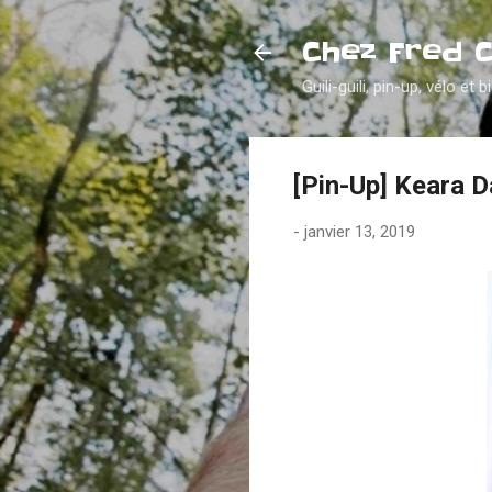
Chez Fred 
Guili-guili, pin-up, vélo et b
[Pin-Up] Keara D
-
janvier 13, 2019