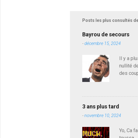
e
g
i
s
Posts les plus consultés d
t
r
e
Bayrou de secours
r
-
décembre 15, 2024
u
n
c
Il y a pl
o
nullité d
m
m
des coup
e
de deveni
n
déjà le 
t
a
du centr
i
contre l
r
3 ans plus tard
parti de
e
-
novembre 10, 2024
de l'Ass
est décou
Yo, Ca fa
toussa. 