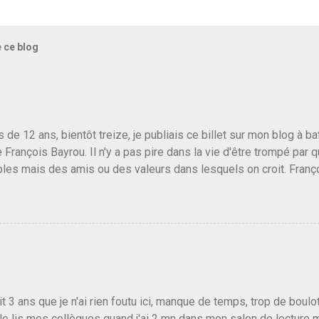
e ce blog
us de 12 ans, bientôt treize, je publiais ce billet sur mon blog à 
e François Bayrou. Il n'y a pas pire dans la vie d'être trompé par q
les mais des amis ou des valeurs dans lesquels on croit. Franç
r le traite d'une partie de son électorat et c'est par la presse qu
candidat de la droite molle plus proche de Sarkozy que de Hollande
e de la gauche molle mais quand on écoutait ses discours criti
e président, on pouvait y croire. Une troisième voie, pourquoi pas
s gens qui pensent que les centristes ne servent à rien mis à par
emblée ou du Sénat. Ou assister au débarquement des américai
vert au grand jour, on sait maintenant que l'UMP lui fout la paix...
it 3 ans que je n'ai rien foutu ici, manque de temps, trop de boulo
Je lis mes collègues quand j'ai 2 mn dans mon salon de lecture