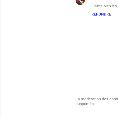
i
J'aime bien les
r
RÉPONDRE
e
s
La modération des comme
supprimés.
E
n
r