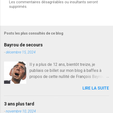
Les commentaires désagréables ou insultants seront
E
supprimés.
n
r
e
g
i
s
Posts les plus consultés de ce blog
t
r
e
Bayrou de secours
r
u
-
décembre 15, 2024
n
c
Il y a plus de 12 ans, bientôt treize, je
o
publiais ce billet sur mon blog à baffes à
m
m
propos de cette nullité de François Bayrou. Il
e
n'y a pas pire dans la vie d'être trompé par
n
LIRE LA SUITE
quelqu'un, je ne parle pas des couples mais
t
a
des amis ou des valeurs dans lesquels on
i
croit. François Bayrou est en passe de
r
3 ans plus tard
devenir le traite d'une partie de son électorat
e
-
novembre 10, 2024
et c'est par la presse qu'on l'apprend. On