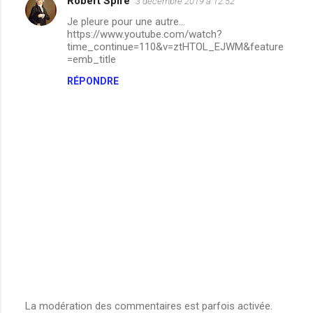
Robert Spire
3 décembre 2019 à 12:52
n
Je pleure pour une autre...
t
https://www.youtube.com/watch?
time_continue=110&v=ztHTOL_EJWM&feature
a
=emb_title
i
RÉPONDRE
r
e
s
La modération des commentaires est parfois activée.