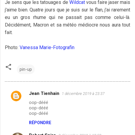
Je sens que les tatouages de
Wildcat
vous faire jaser mais
j'aime bien. Quatre jours que je suis sur le flan, j'ai rarement
eu un gros rhume qui ne passait pas comme celui-là.
Décidément, Macron et sa météo médiocre nous aura tout
fait.
Photo:
Vanessa Marie-Fotografin
pin-up
Jean Tienhain
1 décembre 2019 à 23:37
C
oop-dééé
o
oop-dééé
m
oop-dééé
m
RÉPONDRE
e