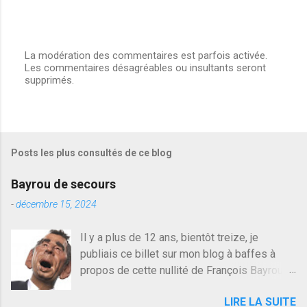
La modération des commentaires est parfois activée.
Les commentaires désagréables ou insultants seront
E
supprimés.
n
r
e
g
i
s
Posts les plus consultés de ce blog
t
r
e
Bayrou de secours
r
u
-
décembre 15, 2024
n
c
Il y a plus de 12 ans, bientôt treize, je
o
publiais ce billet sur mon blog à baffes à
m
m
propos de cette nullité de François Bayrou. Il
e
n'y a pas pire dans la vie d'être trompé par
n
LIRE LA SUITE
quelqu'un, je ne parle pas des couples mais
t