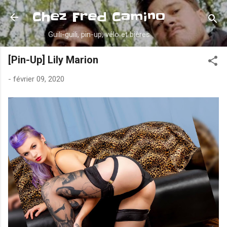
Accéder au contenu principal
Chez Fred Camino
Guili-guili, pin-up, vélo et bières
[Pin-Up] Lily Marion
-
février 09, 2020