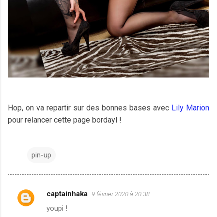
Hop, on va repartir sur des bonnes bases avec
Lily Marion
pour relancer cette page bordayl !
pin-up
captainhaka
9 février 2020 à 20:38
C
youpi !
o