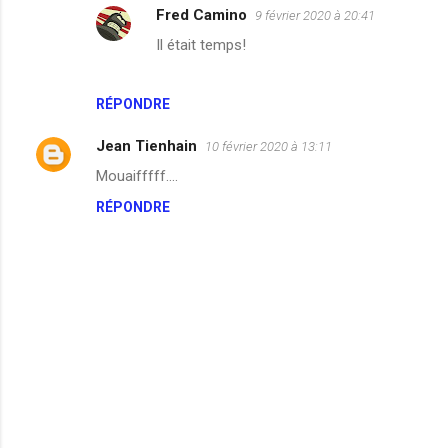
Fred Camino
9 février 2020 à 20:41
m
Il était temps!
m
e
n
RÉPONDRE
t
Jean Tienhain
10 février 2020 à 13:11
a
Mouaifffff….
i
RÉPONDRE
r
e
s