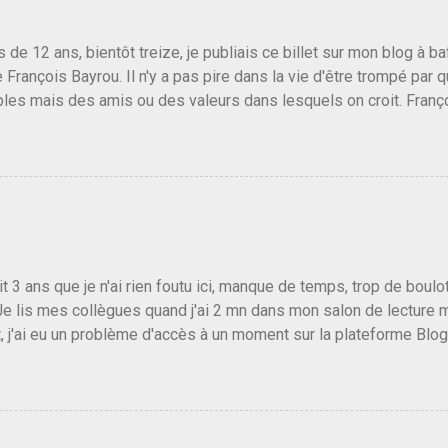
us de 12 ans, bientôt treize, je publiais ce billet sur mon blog à 
e François Bayrou. Il n'y a pas pire dans la vie d'être trompé par q
les mais des amis ou des valeurs dans lesquels on croit. Franç
r le traite d'une partie de son électorat et c'est par la presse qu
candidat de la droite molle plus proche de Sarkozy que de Hollande
e de la gauche molle mais quand on écoutait ses discours criti
e président, on pouvait y croire. Une troisième voie, pourquoi pas
s gens qui pensent que les centristes ne servent à rien mis à par
emblée ou du Sénat. Ou assister au débarquement des américai
vert au grand jour, on sait maintenant que l'UMP lui fout la paix...
it 3 ans que je n'ai rien foutu ici, manque de temps, trop de boulo
Je lis mes collègues quand j'ai 2 mn dans mon salon de lecture
, j'ai eu un problème d'accès à un moment sur la plateforme Blo
 3 ans plus tard il s'en est passé des choses, aujourd'hui Donald 
 Vlad Poutine qui a déclaré la guerre à l'Europe via l'Ukraine reç
 Un, Les islamistes de la religion de paix et d'amour déclenchent
ntat du 7 octobre. Il est vrai que les suites rendues par l'autre c