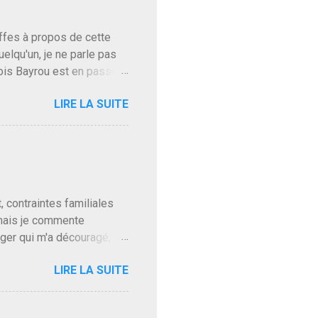
baffes à propos de cette
uelqu'un, je ne parle pas
ois Bayrou est en passe
'on l'apprend. On savait
LIRE LA SUITE
, sinon il serait candidat
ques presque sincères
. Personnellement je fais
t pour accéder à la cantine
ns en Normandie. Bayrou
t, contraintes familiales
 mais je commente
gger qui m'a découragé,
Trump le débile revient au
LIRE LA SUITE
oit des troupes de Kim Mes
 l'intifada mondiale après
on de Netanyahu qui n'en