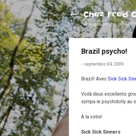
Chez Fred 
Guili-guili, pin-up, vélo et b
Brazil psycho!
-
septembre 04, 2009
Brazil! Avec
Sick Sick Sin
Voilà deux excellents group
sympa le psychobilly au s
A la votre!
Sick Sick Sinners