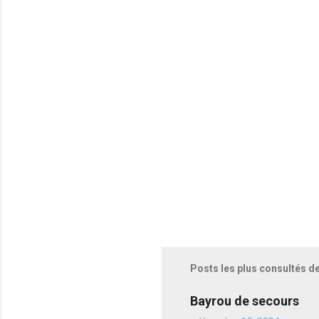
t
a
i
r
e
s
Posts les plus consultés d
Bayrou de secours