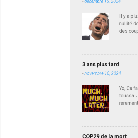
-
décembre 15, 2024
Il y a pl
nullité d
des coup
de deveni
déjà le 
du centr
contre l
3 ans plus tard
parti de
-
novembre 10, 2024
de l'Ass
est décou
Yo, Ca fa
toussa. 
rarement
j'avoue.
pouvoir,
Couilles
leur atte
COP29 de la mort