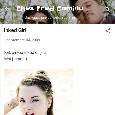
Accéder au contenu principal
Chez Fred Camino
Guili-guili, pin-up, vélo et bières
Inked Girl
-
septembre 04, 2009
Kat, pin-up
Inked
du jour.
Moi j'aime :-)