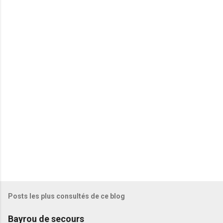
n
t
a
i
r
e
s
Posts les plus consultés de ce blog
Bayrou de secours