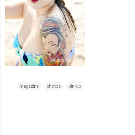
magazine
photos
pin-up
C
o
m
m
e