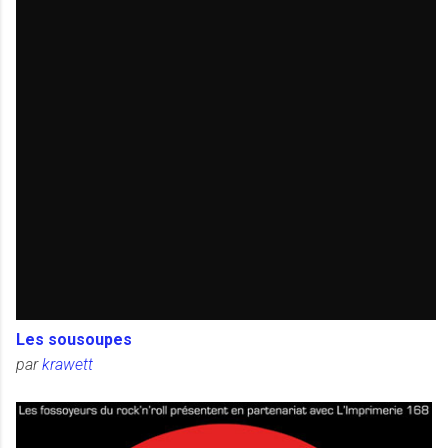
Les sousoupes
par
krawett