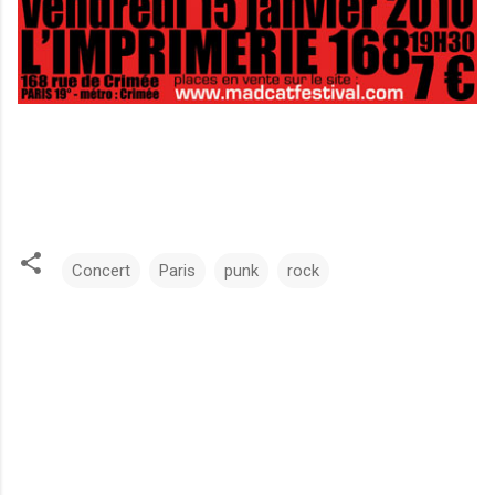
Concert
Paris
punk
rock
C
o
m
m
e
n