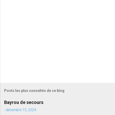
t
a
i
r
e
s
Posts les plus consultés de ce blog
Bayrou de secours
-
décembre 15, 2024