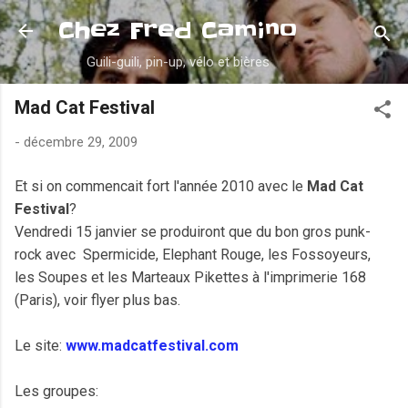
Accéder au contenu principal
Chez Fred Camino
Guili-guili, pin-up, vélo et bières
Mad Cat Festival
-
décembre 29, 2009
Et si on commencait fort l'année 2010 avec le
Mad Cat
Festival
?
Vendredi 15 janvier se produiront que du bon gros punk-
rock avec Spermicide, Elephant Rouge, les Fossoyeurs,
les Soupes et les Marteaux Pikettes à l'imprimerie 168
(Paris), voir flyer plus bas.
Le site:
www.madcatfestival.com
Les groupes: