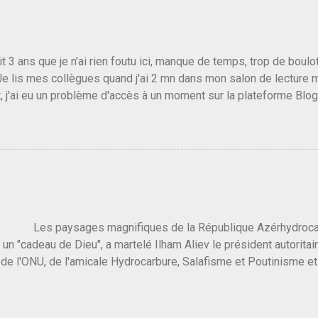
s gens qui pensent que les centristes ne servent à rien mis à par
emblée ou du Sénat. Ou assister au débarquement des américai
vert au grand jour, on sait maintenant que l'UMP lui fout la paix...
it 3 ans que je n'ai rien foutu ici, manque de temps, trop de boulo
Je lis mes collègues quand j'ai 2 mn dans mon salon de lecture
, j'ai eu un problème d'accès à un moment sur la plateforme Blo
 3 ans plus tard il s'en est passé des choses, aujourd'hui Donald 
 Vlad Poutine qui a déclaré la guerre à l'Europe via l'Ukraine reç
 Un, Les islamistes de la religion de paix et d'amour déclenchent
ntat du 7 octobre. Il est vrai que les suites rendues par l'autre c
t pas plus sont un tantinet excessif . Quelque part je ne peux p
 quand un attentat touche ton pays avec 1700 morts, tu as envie d
i a fait ça. Donc, nous avons dans ce monde, Les gens ...
ysages magnifiques de la République Azérhydrocarbur
 un "cadeau de Dieu", a martelé Ilham Aliev le président autoritai
e l'ONU, de l'amicale Hydrocarbure, Salafisme et Poutinisme et 
limat. "On ne doit pas reprocher aux pays d'en avoir et de les fou
 c'est d'en crever directement. On pourrait en rire mais ce dictat
 de convaincre une grosse partie des dirigeants de la planète av