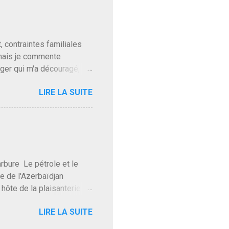
t pour accéder à la cantine
ns en Normandie. Bayrou
t, contraintes familiales
 mais je commente
gger qui m'a découragé,
Trump le débile revient au
LIRE LA SUITE
oit des troupes de Kim Mes
 l'intifada mondiale après
on de Netanyahu qui n'en
as franchement lui en
'exploser la gueule de
e Le pétrole et le
re de l'Azerbaïdjan
hôte de la plaisanterie
rnir aux marchés", si, mais
LIRE LA SUITE
eur d'une autre époque est
ec ses mots réconfortants