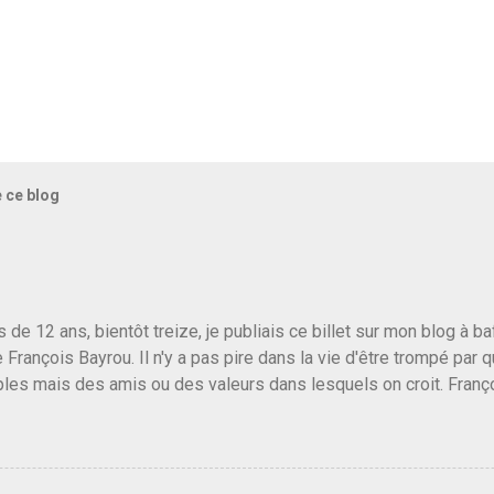
e ce blog
us de 12 ans, bientôt treize, je publiais ce billet sur mon blog à 
e François Bayrou. Il n'y a pas pire dans la vie d'être trompé par q
les mais des amis ou des valeurs dans lesquels on croit. Franç
r le traite d'une partie de son électorat et c'est par la presse qu
candidat de la droite molle plus proche de Sarkozy que de Hollande
e de la gauche molle mais quand on écoutait ses discours criti
e président, on pouvait y croire. Une troisième voie, pourquoi pas