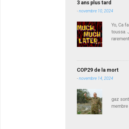
3 ans plus tard
parti de
-
novembre 10, 2024
de l'Ass
est décou
Yo, Ca fa
toussa. 
rarement
j'avoue.
pouvoir,
Couilles
leur atte
COP29 de la mort
demandai
-
novembre 14, 2024
vouloir,
celui qu
Les pa
gaz sont
membre d
sur le c
le mieux
en train