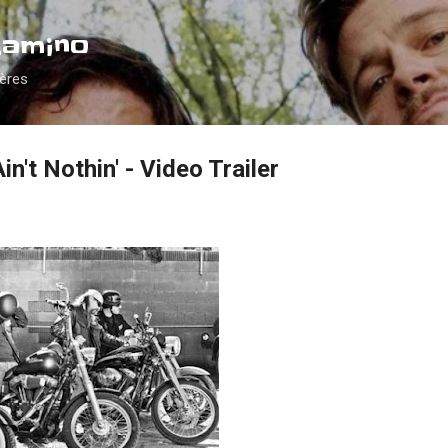
Accéder au contenu principal
Camino
ières
Ain't Nothin' - Video Trailer