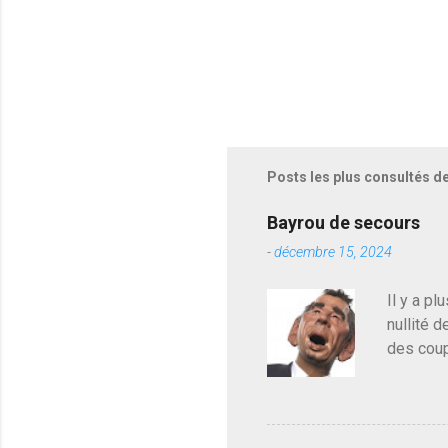
Posts les plus consultés d
Bayrou de secours
-
décembre 15, 2024
Il y a pl
nullité d
des coup
de deveni
déjà le 
du centr
contre l