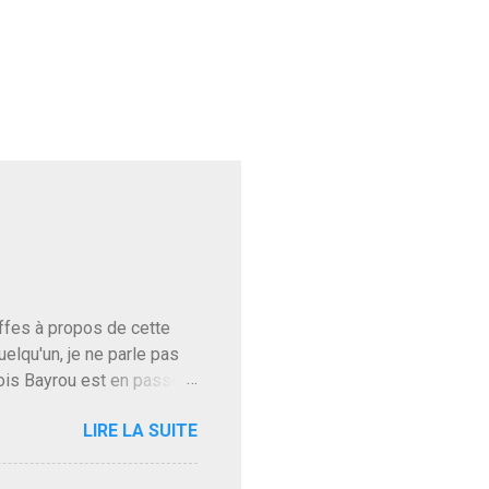
baffes à propos de cette
uelqu'un, je ne parle pas
ois Bayrou est en passe
'on l'apprend. On savait
LIRE LA SUITE
, sinon il serait candidat
ques presque sincères
. Personnellement je fais