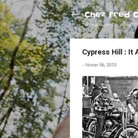
Chez Fred 
Guili-guili, pin-up, vélo et b
Cypress Hill : It 
-
février 06, 2010