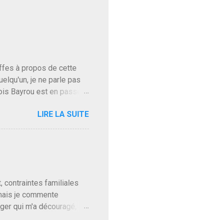
baffes à propos de cette
uelqu'un, je ne parle pas
ois Bayrou est en passe
'on l'apprend. On savait
LIRE LA SUITE
, sinon il serait candidat
ques presque sincères
. Personnellement je fais
t pour accéder à la cantine
ns en Normandie. Bayrou
t, contraintes familiales
 mais je commente
gger qui m'a découragé,
Trump le débile revient au