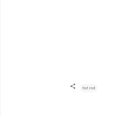
hot rod
C
o
m