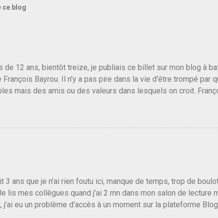
e ce blog
us de 12 ans, bientôt treize, je publiais ce billet sur mon blog à 
e François Bayrou. Il n'y a pas pire dans la vie d'être trompé par q
les mais des amis ou des valeurs dans lesquels on croit. Franç
r le traite d'une partie de son électorat et c'est par la presse qu
candidat de la droite molle plus proche de Sarkozy que de Hollande
e de la gauche molle mais quand on écoutait ses discours criti
e président, on pouvait y croire. Une troisième voie, pourquoi pas
s gens qui pensent que les centristes ne servent à rien mis à par
emblée ou du Sénat. Ou assister au débarquement des américai
vert au grand jour, on sait maintenant que l'UMP lui fout la paix...
it 3 ans que je n'ai rien foutu ici, manque de temps, trop de boulo
Je lis mes collègues quand j'ai 2 mn dans mon salon de lecture
, j'ai eu un problème d'accès à un moment sur la plateforme Blo
 3 ans plus tard il s'en est passé des choses, aujourd'hui Donald 