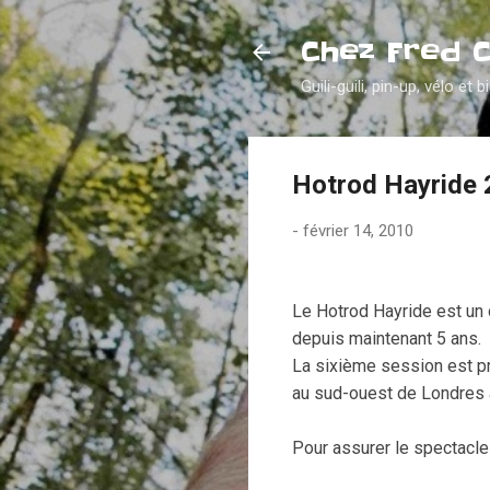
Chez Fred 
Guili-guili, pin-up, vélo et b
Hotrod Hayride
-
février 14, 2010
Le Hotrod Hayride est un
depuis maintenant 5 ans.
La sixième session est pr
au sud-ouest de Londres a
Pour assurer le spectacle