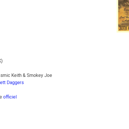
K)
Cosmic Keith & Smokey Joe
lett Daggers
te
officiel