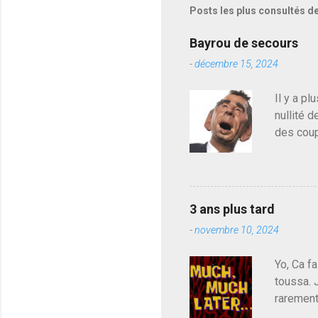
Posts les plus consultés d
Bayrou de secours
-
décembre 15, 2024
Il y a pl
nullité d
des coup
de deveni
déjà le 
du centr
contre l
3 ans plus tard
parti de
-
novembre 10, 2024
de l'Ass
est décou
Yo, Ca fa
toussa. 
rarement
j'avoue.