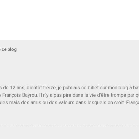
e ce blog
us de 12 ans, bientôt treize, je publiais ce billet sur mon blog à 
e François Bayrou. Il n'y a pas pire dans la vie d'être trompé par q
les mais des amis ou des valeurs dans lesquels on croit. Franç
r le traite d'une partie de son électorat et c'est par la presse qu
candidat de la droite molle plus proche de Sarkozy que de Hollande
e de la gauche molle mais quand on écoutait ses discours criti
e président, on pouvait y croire. Une troisième voie, pourquoi pas