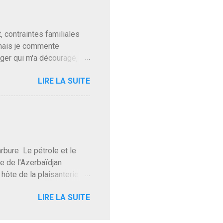
t pour accéder à la cantine
ns en Normandie. Bayrou
t, contraintes familiales
 mais je commente
gger qui m'a découragé,
Trump le débile revient au
LIRE LA SUITE
oit des troupes de Kim Mes
 l'intifada mondiale après
on de Netanyahu qui n'en
as franchement lui en
'exploser la gueule de
e Le pétrole et le
re de l'Azerbaïdjan
hôte de la plaisanterie
rnir aux marchés", si, mais
LIRE LA SUITE
eur d'une autre époque est
ec ses mots réconfortants
res d'hôtels. Avec "Un