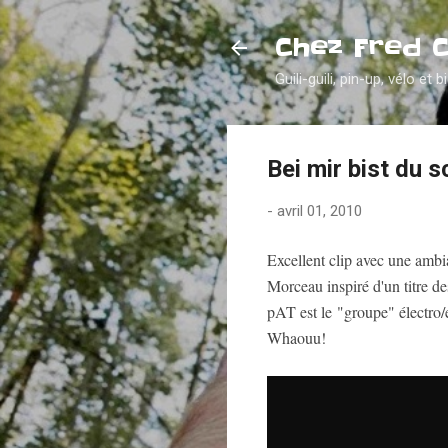
Chez Fred 
Guili-guili, pin-up, vélo et b
Bei mir bist du 
-
avril 01, 2010
Excellent clip avec une ambi
Morceau inspiré d'un titre d
pAT est le "groupe" électro/
Whaouu!