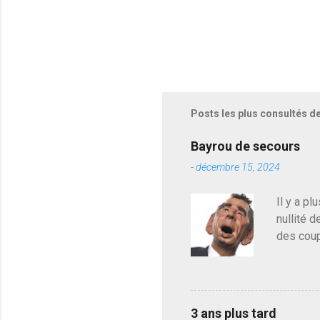
Posts les plus consultés d
Bayrou de secours
-
décembre 15, 2024
Il y a pl
nullité d
des coup
de deveni
déjà le 
du centr
contre l
3 ans plus tard