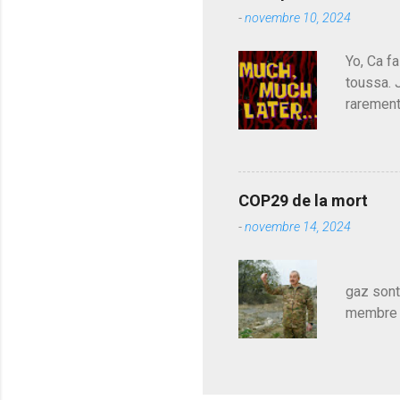
parti de
-
novembre 10, 2024
de l'Ass
est décou
Yo, Ca fa
toussa. 
rarement
j'avoue.
pouvoir,
Couilles
leur atte
COP29 de la mort
demandai
-
novembre 14, 2024
vouloir,
celui qu
Les pa
gaz sont
membre d
sur le c
le mieux
en train
pour le 