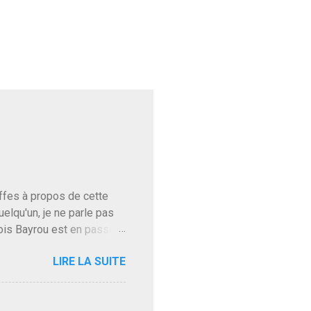
baffes à propos de cette
uelqu'un, je ne parle pas
ois Bayrou est en passe
'on l'apprend. On savait
LIRE LA SUITE
, sinon il serait candidat
ques presque sincères
. Personnellement je fais