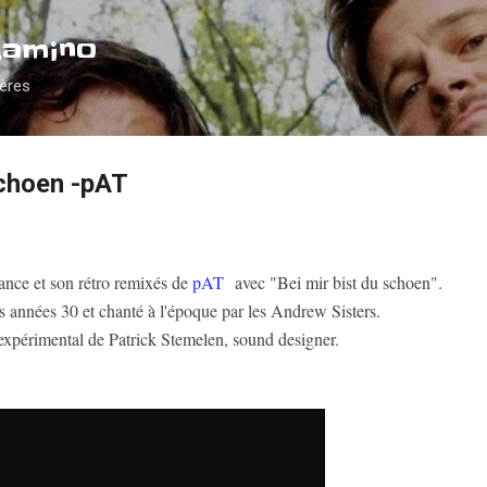
Accéder au contenu principal
Camino
ières
schoen -pAT
ance et son rétro remixés de
pAT
avec "Bei mir bist du schoen".
es années 30 et chanté à l'époque par les Andrew Sisters.
expérimental de Patrick Stemelen, sound designer.