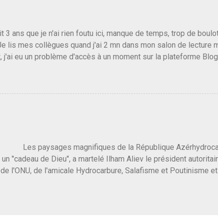
s gens qui pensent que les centristes ne servent à rien mis à par
emblée ou du Sénat. Ou assister au débarquement des américai
vert au grand jour, on sait maintenant que l'UMP lui fout la paix...
it 3 ans que je n'ai rien foutu ici, manque de temps, trop de boulo
Je lis mes collègues quand j'ai 2 mn dans mon salon de lecture
, j'ai eu un problème d'accès à un moment sur la plateforme Blo
 3 ans plus tard il s'en est passé des choses, aujourd'hui Donald 
 Vlad Poutine qui a déclaré la guerre à l'Europe via l'Ukraine reç
 Un, Les islamistes de la religion de paix et d'amour déclenchent
ntat du 7 octobre. Il est vrai que les suites rendues par l'autre c
t pas plus sont un tantinet excessif . Quelque part je ne peux p
 quand un attentat touche ton pays avec 1700 morts, tu as envie d
i a fait ça. Donc, nous avons dans ce monde, Les gens ...
ysages magnifiques de la République Azérhydrocarbur
 un "cadeau de Dieu", a martelé Ilham Aliev le président autoritai
e l'ONU, de l'amicale Hydrocarbure, Salafisme et Poutinisme et 
limat. "On ne doit pas reprocher aux pays d'en avoir et de les fou
 c'est d'en crever directement. On pourrait en rire mais ce dictat
 de convaincre une grosse partie des dirigeants de la planète av
marché pétrolier et quelques putes caucasiennes dans les chamb