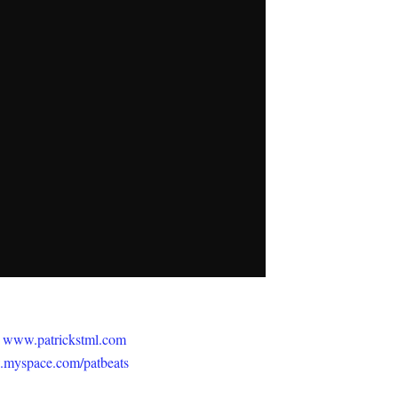
:
www.patrickstml.com
myspace.com/patbeats