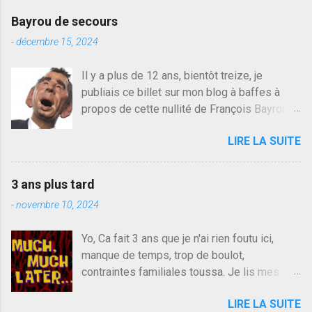
Bayrou de secours
-
décembre 15, 2024
Il y a plus de 12 ans, bientôt treize, je
publiais ce billet sur mon blog à baffes à
propos de cette nullité de François Bayrou. Il
n'y a pas pire dans la vie d'être trompé par
LIRE LA SUITE
quelqu'un, je ne parle pas des couples mais
des amis ou des valeurs dans lesquels on
croit. François Bayrou est en passe de
3 ans plus tard
devenir le traite d'une partie de son électorat
-
novembre 10, 2024
et c'est par la presse qu'on l'apprend. On
savait déjà le candidat de la droite molle
Yo, Ca fait 3 ans que je n'ai rien foutu ici,
plus proche de Sarkozy que de Hollande,
manque de temps, trop de boulot,
sinon il serait candidat du centre de la
contraintes familiales toussa. Je lis mes
gauche molle mais quand on écoutait ses
collègues quand j'ai 2 mn dans mon salon de
discours critiques presque sincères contre
LIRE LA SUITE
lecture mais je commente rarement, j'ai eu un
le président, on pouvait y croire. Une