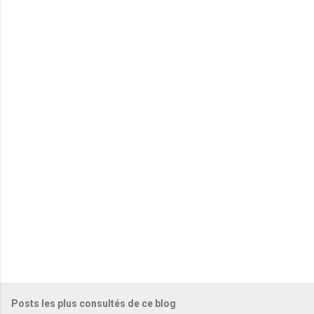
m
e
n
t
a
i
r
e
s
Posts les plus consultés de ce blog