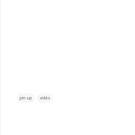
pin-up
vidéo
C
o
m