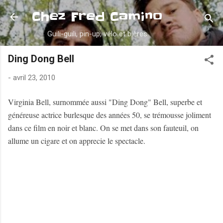
Accéder au contenu principal
Chez Fred Camino
Guili-guili, pin-up, vélo et bières
Ding Dong Bell
-
avril 23, 2010
Virginia Bell, surnommée aussi "Ding Dong" Bell, superbe et
généreuse actrice burlesque des années 50, se trémousse joliment
dans ce film en noir et blanc. On se met dans son fauteuil, on
allume un cigare et on apprecie le spectacle.