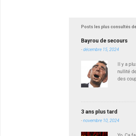
Posts les plus consultés d
Bayrou de secours
-
décembre 15, 2024
Il y a pl
nullité d
des coup
de deveni
déjà le 
du centr
contre l
3 ans plus tard
parti de
-
novembre 10, 2024
de l'Ass
est décou
Yo, Ca fa