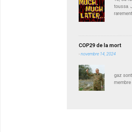
toussa. 
rarement
j'avoue.
pouvoir,
Couilles
leur atte
COP29 de la mort
demandai
-
novembre 14, 2024
vouloir,
celui qu
Les pa
gaz sont
membre d
sur le c
le mieux
en train
pour le 
cadeau de
l'avance
m'expliqu