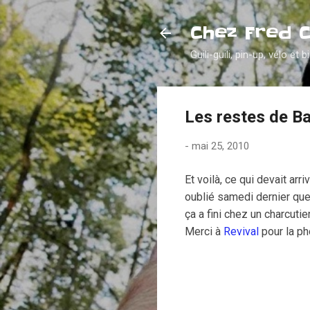
Chez Fred 
Guili-guili, pin-up, vélo et b
Les restes de B
-
mai 25, 2010
Et voilà, ce qui devait ar
oublié samedi dernier que
ça a fini chez un charcutie
Merci à
Revival
pour la pho