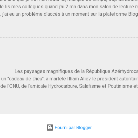
Je lis mes collègues quand j'ai 2 mn dans mon salon de lecture
, j'ai eu un problème d'accès à un moment sur la plateforme Blo
 3 ans plus tard il s'en est passé des choses, aujourd'hui Donald 
 Vlad Poutine qui a déclaré la guerre à l'Europe via l'Ukraine reç
 Un, Les islamistes de la religion de paix et d'amour déclenchent
ntat du 7 octobre. Il est vrai que les suites rendues par l'autre c
t pas plus sont un tantinet excessif . Quelque part je ne peux p
 quand un attentat touche ton pays avec 1700 morts, tu as envie d
i a fait ça. Donc, nous avons dans ce monde, Les gens ...
ysages magnifiques de la République Azérhydrocarbur
 un "cadeau de Dieu", a martelé Ilham Aliev le président autoritai
e l'ONU, de l'amicale Hydrocarbure, Salafisme et Poutinisme et 
limat. "On ne doit pas reprocher aux pays d'en avoir et de les fou
 c'est d'en crever directement. On pourrait en rire mais ce dictat
 de convaincre une grosse partie des dirigeants de la planète av
marché pétrolier et quelques putes caucasiennes dans les chamb
 Dieu" prévisible à l'accueil , on aurait pu se douter qu'il ne fal
Fourni par Blogger
, on sent bien que l'ambiance sera malsaine. Je suis invité à une
e que le r...