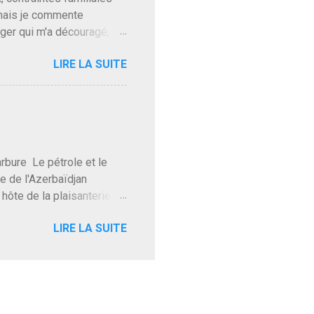
 mais je commente
gger qui m'a découragé,
Trump le débile revient au
LIRE LA SUITE
oit des troupes de Kim Mes
 l'intifada mondiale après
on de Netanyahu qui n'en
as franchement lui en
'exploser la gueule de
e Le pétrole et le
re de l'Azerbaïdjan
hôte de la plaisanterie
rnir aux marchés", si, mais
LIRE LA SUITE
eur d'une autre époque est
ec ses mots réconfortants
res d'hôtels. Avec "Un
lait même pas y participer à
 soirée où mon hôte