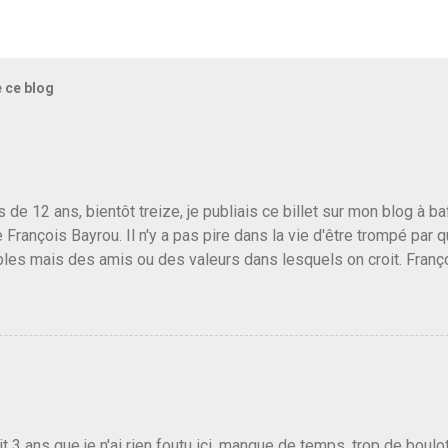
e ce blog
us de 12 ans, bientôt treize, je publiais ce billet sur mon blog à 
e François Bayrou. Il n'y a pas pire dans la vie d'être trompé par q
les mais des amis ou des valeurs dans lesquels on croit. Franç
r le traite d'une partie de son électorat et c'est par la presse qu
candidat de la droite molle plus proche de Sarkozy que de Hollande
e de la gauche molle mais quand on écoutait ses discours criti
e président, on pouvait y croire. Une troisième voie, pourquoi pas
s gens qui pensent que les centristes ne servent à rien mis à par
emblée ou du Sénat. Ou assister au débarquement des américai
vert au grand jour, on sait maintenant que l'UMP lui fout la paix...
it 3 ans que je n'ai rien foutu ici, manque de temps, trop de boulo