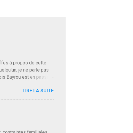
baffes à propos de cette
uelqu'un, je ne parle pas
ois Bayrou est en passe
'on l'apprend. On savait
LIRE LA SUITE
, sinon il serait candidat
ques presque sincères
. Personnellement je fais
t pour accéder à la cantine
ns en Normandie. Bayrou
t, contraintes familiales