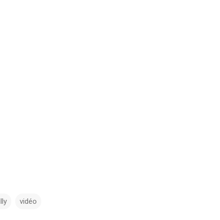
lly
vidéo