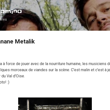
Accéder au contenu principal
Camino
ières
anane Metalik
riva à force de jouer avec de la nourriture humaine, les musiciens 
lques morceaux de viandes sur la scène. C'est malin et c'est à je
r du Val d'Oise.
to! :)