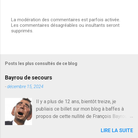
La modération des commentaires est parfois activée.
Les commentaires désagréables ou insultants seront
E
supprimés.
n
r
e
g
i
s
Posts les plus consultés de ce blog
t
r
e
Bayrou de secours
r
u
-
décembre 15, 2024
n
c
Il y a plus de 12 ans, bientôt treize, je
o
publiais ce billet sur mon blog à baffes à
m
m
propos de cette nullité de François Bayrou. Il
e
n'y a pas pire dans la vie d'être trompé par
n
LIRE LA SUITE
quelqu'un, je ne parle pas des couples mais
t
a