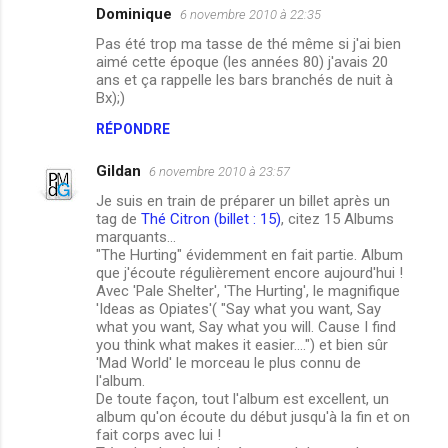
Dominique
6 novembre 2010 à 22:35
C
Pas été trop ma tasse de thé même si j'ai bien
o
aimé cette époque (les années 80) j'avais 20
m
ans et ça rappelle les bars branchés de nuit à
Bx);)
m
RÉPONDRE
e
n
Gildan
6 novembre 2010 à 23:57
t
Je suis en train de préparer un billet après un
tag de
Thé Citron (billet : 15)
, citez 15 Albums
a
marquants...
i
"The Hurting" évidemment en fait partie. Album
que j'écoute régulièrement encore aujourd'hui !
r
Avec 'Pale Shelter', 'The Hurting', le magnifique
e
'Ideas as Opiates'( "Say what you want, Say
what you want, Say what you will. Cause I find
s
you think what makes it easier....") et bien sûr
'Mad World' le morceau le plus connu de
l'album.
De toute façon, tout l'album est excellent, un
album qu'on écoute du début jusqu'à la fin et on
fait corps avec lui !