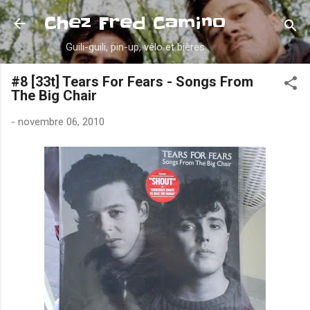
Accéder au contenu principal
Chez Fred Camino
Guili-guili, pin-up, vélo et bières
#8 [33t] Tears For Fears - Songs From
The Big Chair
-
novembre 06, 2010