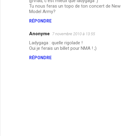
@Vlad, c'est mieux que ladygaga :)
Tu nous feras un topo de ton concert de New
Model Army?
RÉPONDRE
Anonyme
7 novembre 2010 à 13:55
Ladygaga : quelle rigolade !
Oui je ferais un billet pour NMA ! ;)
RÉPONDRE