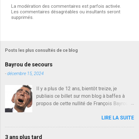
La modération des commentaires est parfois activée.
Les commentaires désagréables ou insultants seront
E
supprimés.
n
r
e
g
i
s
Posts les plus consultés de ce blog
t
r
e
Bayrou de secours
r
u
-
décembre 15, 2024
n
c
Il y a plus de 12 ans, bientôt treize, je
o
publiais ce billet sur mon blog à baffes à
m
m
propos de cette nullité de François Bayrou. Il
e
n'y a pas pire dans la vie d'être trompé par
n
LIRE LA SUITE
quelqu'un, je ne parle pas des couples mais
t
a
des amis ou des valeurs dans lesquels on
i
croit. François Bayrou est en passe de
r
3 ans plus tard