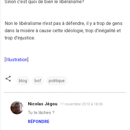
Sinon c'est quoi de bien le libéralisme?
Non le libéralisme n'est pas à défendre, il y a trop de gens
dans la misère à cause cette idéologie, trop d'inégalité et
trop d'injustice.
[
Illustration
]
blog
bof
politique
Nicolas Jégou
11 novembre 2010 à 18:06
C
Tu te lâches ?
o
RÉPONDRE
m