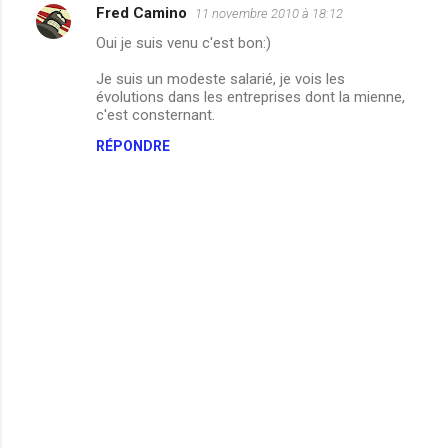
m
Fred Camino
11 novembre 2010 à 18:12
e
Oui je suis venu c'est bon:)
n
Je suis un modeste salarié, je vois les
t
évolutions dans les entreprises dont la mienne,
c'est consternant.
a
i
RÉPONDRE
r
e
s