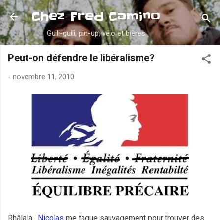
Accéder au contenu principal
Chez Fred Camino
Guili-guili, pin-up, vélo et bières
Peut-on défendre le libéralisme?
-
novembre 11, 2010
Rhâlala,
Nicolas
me tague sauvagement pour trouver des