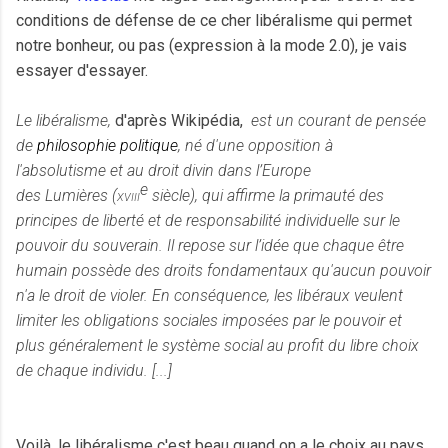
conditions de défense de ce cher libéralisme qui permet
notre bonheur, ou pas (expression à la mode 2.0), je vais
essayer d'essayer.
Le libéralisme,
d'après Wikipédia,
est un courant de pensée
de
philosophie politique
, né d'une opposition à
l'
absolutisme
et au
droit divin
dans l’Europe
e
des
Lumières
(
xviii
siècle), qui affirme la primauté des
principes de liberté et de responsabilité individuelle sur le
pouvoir du souverain. Il repose sur l’idée que chaque être
humain possède des
droits fondamentaux
qu'aucun pouvoir
n'a le droit de violer. En conséquence, les libéraux veulent
limiter les obligations sociales imposées par le
pouvoir
et
plus généralement le système social au profit du libre choix
de chaque individu. [...]
Voilà, le libéralisme c'est beau quand on a le choix au pays