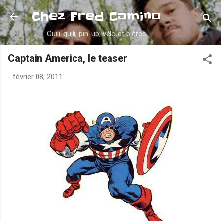
Accéder au contenu principal
Chez Fred Camino
Guili-guili, pin-up, vélo et bières
Captain America, le teaser
-
février 08, 2011