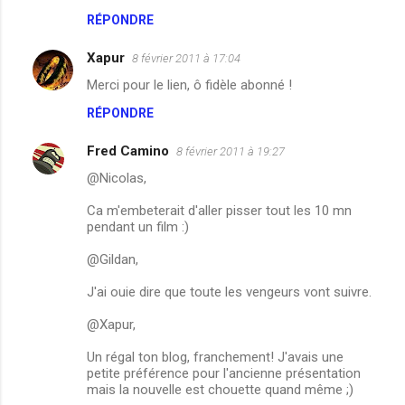
t
RÉPONDRE
a
i
Xapur
8 février 2011 à 17:04
r
Merci pour le lien, ô fidèle abonné !
e
RÉPONDRE
s
Fred Camino
8 février 2011 à 19:27
@Nicolas,
Ca m'embeterait d'aller pisser tout les 10 mn
pendant un film :)
@Gildan,
J'ai ouie dire que toute les vengeurs vont suivre.
@Xapur,
Un régal ton blog, franchement! J'avais une
petite préférence pour l'ancienne présentation
mais la nouvelle est chouette quand même ;)