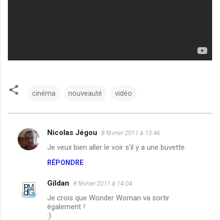
cinéma
nouveauté
vidéo
Nicolas Jégou
8 février 2011 à 13:46
C
Je veux bien aller le voir s'il y a une buvette.
o
RÉPONDRE
m
m
Gildan
8 février 2011 à 14:04
e
Je crois que Wonder Woman va sortir
n
également !
:)